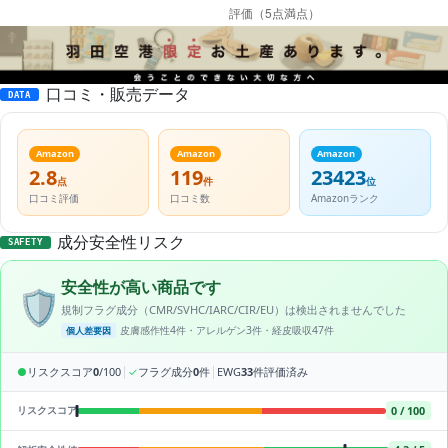
口コミ・販売データ
DATA
Amazon
Amazon
Amazon
2.8
119
23423
点
件
位
口コミ評価
口コミ数
Amazonランク
成分安全性リスク
SAFETY
安全性が高い商品です
🛡️
規制フラグ成分（CMR/SVHC/IARC/CIR/EU）は検出されませんでした
皮膚感作性4件・アレルゲン3件・経皮吸収47件
個人差要因
|
|
●
リスクスコア
0
/100
✓
フラグ成分
0
件
EWG
33
件評価済み
0 / 100
リスクスコア