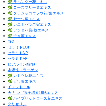
🌿 ラベンダー花エキス
🌿 ローズマリー葉エキス
🌿 タチジャコウソウ花/葉エキス
🌿 セージ葉エキス
🌿 カニナバラ果実エキス
🌿 アシタバ葉/茎エキス
🌿 チャ葉エキス
白金
セラミドEOP
セラミドNP
セラミドAP
ヒアルロン酸Na
水溶性コラーゲン
🌿 カミツレ花エキス
🌿 ビワ葉エキス
イノシトール
★ リンゴ果実培養細胞エキス
🌿 ハイブリッドローズ花エキス
グリセリン