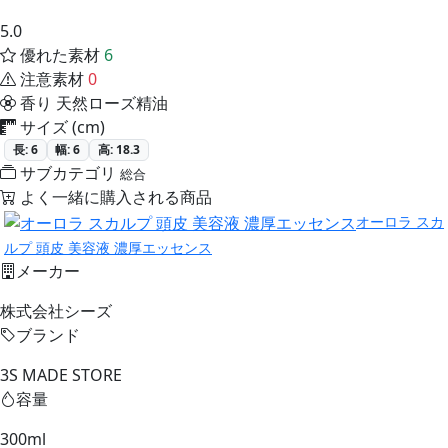
5.0
優れた素材
6
注意素材
0
香り
天然ローズ精油
サイズ (cm)
長: 6
幅: 6
高: 18.3
サブカテゴリ
総合
よく一緒に購入される商品
オーロラ スカ
ルプ 頭皮 美容液 濃厚エッセンス
メーカー
株式会社シーズ
ブランド
3S MADE STORE
容量
300ml