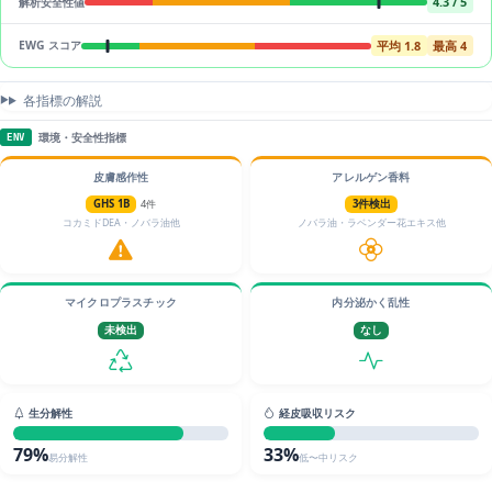
4.3 / 5
解析安全性値
平均 1.8
最高 4
EWG スコア
各指標の解説
環境・安全性指標
ENV
皮膚感作性
アレルゲン香料
GHS 1B
4件
3件検出
コカミドDEA・ノバラ油他
ノバラ油・ラベンダー花エキス他
マイクロプラスチック
内分泌かく乱性
未検出
なし
生分解性
経皮吸収リスク
79%
33%
易分解性
低〜中リスク