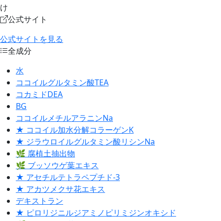
け
公式サイト
公式サイトを見る
全成分
水
ココイルグルタミン酸TEA
コカミドDEA
BG
ココイルメチルアラニンNa
★ ココイル加水分解コラーゲンK
★ ジラウロイルグルタミン酸リシンNa
🌿 腐植土抽出物
🌿 ブッソウゲ葉エキス
★ アセチルテトラペプチド-3
★ アカツメクサ花エキス
デキストラン
★ ピロリジニルジアミノピリミジンオキシド