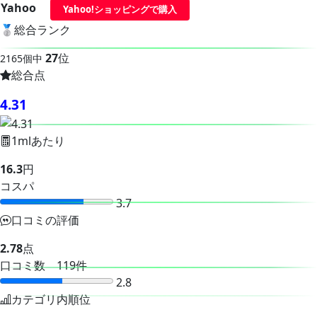
Yahoo
Yahoo!ショッピングで購入
🥈
総合ランク
27
位
2165個中
総合点
4.31
1mlあたり
16.3
円
コスパ
3.7
口コミの評価
2.78
点
口コミ数 119件
2.8
カテゴリ内順位