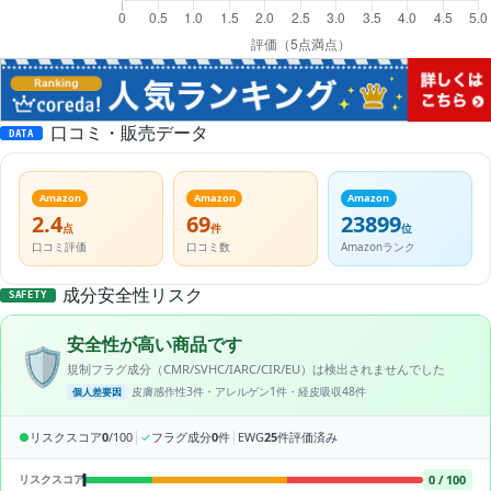
口コミ・販売データ
DATA
Amazon
Amazon
Amazon
2.4
69
23899
点
件
位
口コミ評価
口コミ数
Amazonランク
成分安全性リスク
SAFETY
安全性が高い商品です
🛡️
規制フラグ成分（CMR/SVHC/IARC/CIR/EU）は検出されませんでした
皮膚感作性3件・アレルゲン1件・経皮吸収48件
個人差要因
|
|
●
リスクスコア
0
/100
✓
フラグ成分
0
件
EWG
25
件評価済み
0 / 100
リスクスコア