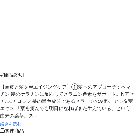
商品説明
【頭皮と髪をWエイジングケア】①髪へのアプローチ：ヘマ
チン 髪のケラチンに反応してメラニン色素をサポート。Nアセ
チルLチロシン 髪の黒色成分であるメラ二ンの材料。アシタ葉
エキス 「葉を摘んでも明日になればまた生えている」という
由来の薬草。ス…
続きを読む
関連商品