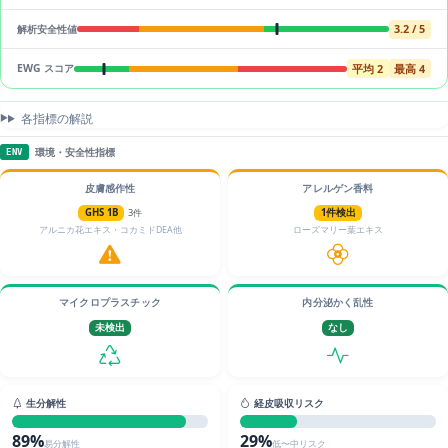
3.2 / 5
解析安全性値
平均 2
最高 4
EWG スコア
各指標の解説
環境・安全性指標
ENV
皮膚感作性
アレルゲン香料
GHS 1B
3件
1件検出
アルニカ花エキス・コカミドDEA他
ローズマリー葉エキス
マイクロプラスチック
内分泌かく乱性
未検出
なし
生分解性
経皮吸収リスク
89%
29%
易分解性
低〜中リスク