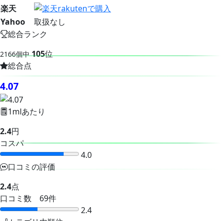
楽天
Yahoo
取扱なし
総合ランク
105
位
2166個中
総合点
4.07
1mlあたり
2.4
円
コスパ
4.0
口コミの評価
2.4
点
口コミ数 69件
2.4