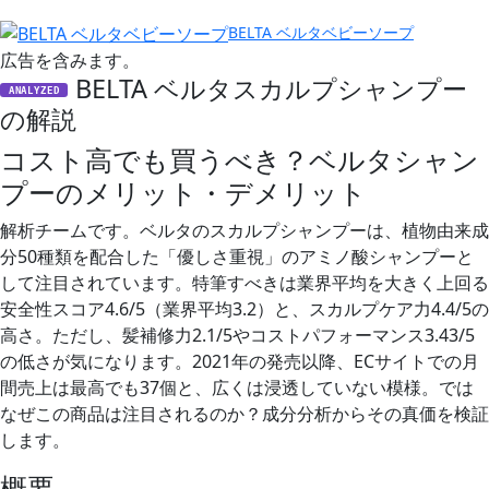
BELTA ベルタベビーソープ
広告を含みます。
BELTA ベルタスカルプシャンプー
ANALYZED
の解説
コスト高でも買うべき？ベルタシャン
プーのメリット・デメリット
解析チームです。ベルタのスカルプシャンプーは、植物由来成
分50種類を配合した「優しさ重視」のアミノ酸シャンプーと
して注目されています。特筆すべきは業界平均を大きく上回る
安全性スコア4.6/5（業界平均3.2）と、スカルプケア力4.4/5の
高さ。ただし、髪補修力2.1/5やコストパフォーマンス3.43/5
の低さが気になります。2021年の発売以降、ECサイトでの月
間売上は最高でも37個と、広くは浸透していない模様。では
なぜこの商品は注目されるのか？成分分析からその真価を検証
します。
概要