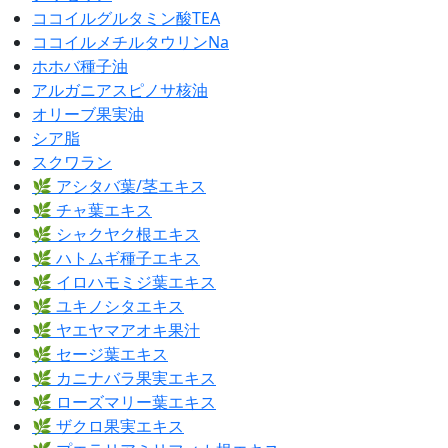
ココイルグルタミン酸TEA
ココイルメチルタウリンNa
ホホバ種子油
アルガニアスピノサ核油
オリーブ果実油
シア脂
スクワラン
🌿 アシタバ葉/茎エキス
🌿 チャ葉エキス
🌿 シャクヤク根エキス
🌿 ハトムギ種子エキス
🌿 イロハモミジ葉エキス
🌿 ユキノシタエキス
🌿 ヤエヤマアオキ果汁
🌿 セージ葉エキス
🌿 カニナバラ果実エキス
🌿 ローズマリー葉エキス
🌿 ザクロ果実エキス