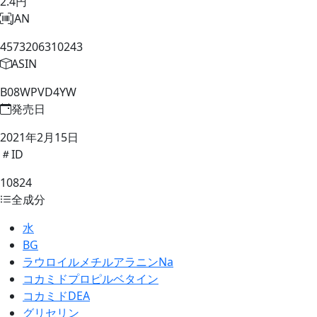
2.4円
JAN
4573206310243
ASIN
B08WPVD4YW
発売日
2021年2月15日
ID
10824
全成分
水
BG
ラウロイルメチルアラニンNa
コカミドプロピルベタイン
コカミドDEA
グリセリン