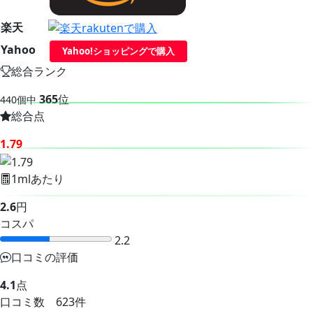
楽天
Yahoo
Yahoo!ショッピングで購入
総合ランク
365
位
440個中
総合点
1.79
1mlあたり
2.6
円
コスパ
2.2
口コミの評価
4.1
点
口コミ数 623件