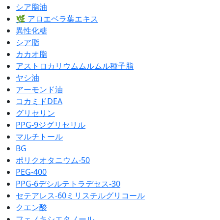
シア脂油
🌿 アロエベラ葉エキス
異性化糖
シア脂
カカオ脂
アストロカリウムムルムル種子脂
ヤシ油
アーモンド油
コカミドDEA
グリセリン
PPG-9ジグリセリル
マルチトール
BG
ポリクオタニウム-50
PEG-400
PPG-6デシルテトラデセス-30
セテアレス-60ミリスチルグリコール
クエン酸
フェノキシエタノール