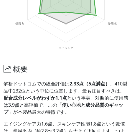
概要
解析ドットコムでの総合評価は
2.33点（5点満点）
、410製
品中232位という中位に位置します。最も注目すべきは、
配合成分レベルがわずか1.1点
という事実。対照的に使用感
は3.9点と高評価で、この
「使い心地と成分品質のギャッ
プ」
が本製品最大の特徴です。
エイジングケア力1.6点、スキンケア性能1.8点という数値
は、業界平均（約2.8〜3.2点）を大きく下回ります。つま