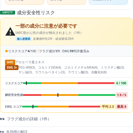
成分安全性リスク
SAFETY
一部の成分に注意が必要です
⚠️
IARC発がん性の成分が検出されました（1件）
皮膚感作性2件・経皮吸収28件
個人差要因
|
|
●
リスクスコア
4
/100
!
フラグ成分
1
件
EWG
19
件評価済み
アロエベラ葉エキス
IARC
PEG-400(3)、コカミドDEA(4)、コカミドメチルMEA(4)、ミリスチン酸(3)、
EWG 3+
ヤシ油(3)、ラウリルベタイン(3)、ラウリン酸(3)、水酸化K(8)
4 / 100
リスクスコア
1.9 / 5
解析安全性値
平均 2.3
最高 8
EWG スコア
フラグ成分の詳細（1件）
各指標の解説