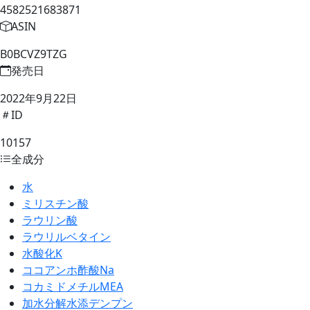
4582521683871
ASIN
B0BCVZ9TZG
発売日
2022年9月22日
ID
10157
全成分
水
ミリスチン酸
ラウリン酸
ラウリルベタイン
水酸化K
ココアンホ酢酸Na
コカミドメチルMEA
加水分解水添デンプン