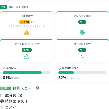
環境・安全性指標
ENV
皮膚感作性
アレルゲン香料
GHS 1B
2件
なし
コカミドDEA・フェノキシエタノール
マイクロプラスチック
内分泌かく乱性
未検出
なし
生分解性
経皮吸収リスク
81%
32%
易分解性
低〜中リスク
解析スコア一覧
SCORE
成分数
28
植物エキス
1
コスパ