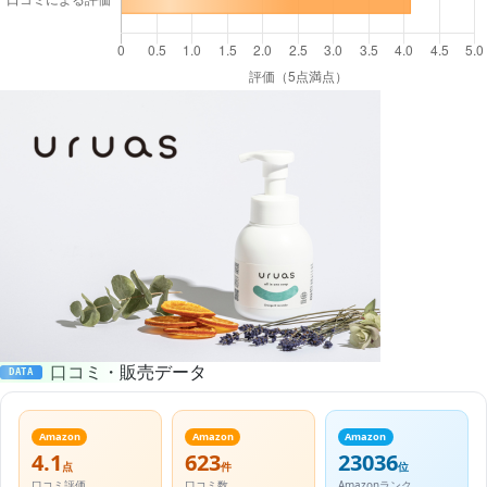
口コミ・販売データ
DATA
Amazon
Amazon
Amazon
4.1
623
23036
点
件
位
口コミ評価
口コミ数
Amazonランク