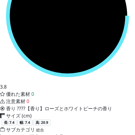
3.8
優れた素材
0
注意素材
0
香り
????【香り】ローズとホワイトピーチの香り
サイズ (cm)
長: 7.4
幅: 7.4
高: 20.9
サブカテゴリ
総合