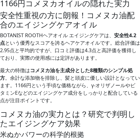
1166円コメヌカオイルの隠れた実力
安全性重視の方に朗報！コメヌカ油配
合のエイジングケアオイル
BOTANIST ROOTHヘアオイル エイジングケアは、
安全性4.2
点
という優秀なスコアを誇るヘアケアオイルです。総合評価は
2.95点と平均的ですが、口コミ評価は4.3点と高評価を獲得し
ており、実際の使用感には定評があります。
最大の特徴は
コメヌカ油を主成分とした8種類のシンプル処
方
。余計な添加物を排除し、髪と頭皮に優しい設計となってい
ます。1166円という手頃な価格ながら、γ-オリザノールやビ
タミンEなどのエイジングケア成分をしっかりと配合している
点が注目ポイントです。
コメヌカ油の実力とは？研究で判明し
たエイジングケア効果
米ぬかパワーの科学的根拠