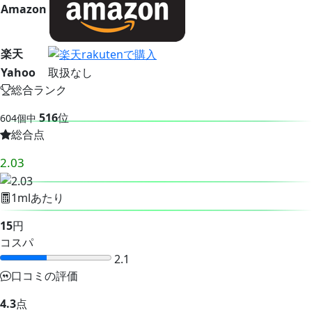
Amazon
楽天
Yahoo
取扱なし
総合ランク
516
位
604個中
総合点
2.03
1mlあたり
15
円
コスパ
2.1
口コミの評価
4.3
点