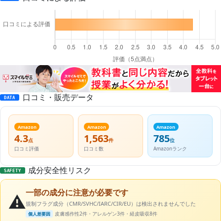
口コミ・販売データ
DATA
Amazon
Amazon
Amazon
4.3
1,563
785
点
件
位
口コミ評価
口コミ数
Amazonランク
成分安全性リスク
SAFETY
一部の成分に注意が必要です
⚠️
規制フラグ成分（CMR/SVHC/IARC/CIR/EU）は検出されませんでした
皮膚感作性2件・アレルゲン3件・経皮吸収8件
個人差要因