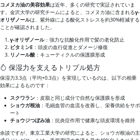
コメヌカ油の美容効果
は近年、多くの研究で実証されていま
す。金沢大学の研究チームによると、コメヌカ油に含まれる
γ-
オリザノール
は、紫外線による酸化ストレスを約30%軽減する
ことが確認されました。
γ-オリザノール
：強力な抗酸化作用で髪の老化防止
ビタミンE
：頭皮の血行促進とダメージ修復
リノール酸
：キューティクルの保護膜形成
保湿力を支えるトリプル処方
保湿力3.3点（平均+0.3点）を実現しているのは、以下の相乗
効果によるものです：
スクワラン
：皮脂と同じ成分で自然な保護膜を形成
ショウガ根油
：毛細血管の血流を改善し、栄養供給をサポ
ート
チョウジつぼみ油
：抗炎症作用で健康な頭皮環境を維持
余談ですが、東京工業大学の研究によると、ショウガ根油の主