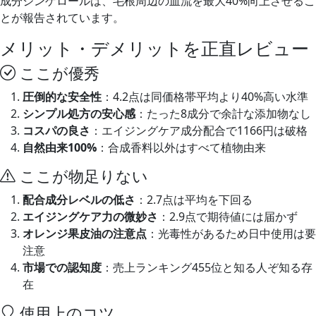
成分ジンゲロールは、毛根周辺の血流を最大40%向上させるこ
とが報告されています。
メリット・デメリットを正直レビュー
ここが優秀
圧倒的な安全性
：4.2点は同価格帯平均より40%高い水準
シンプル処方の安心感
：たった8成分で余計な添加物なし
コスパの良さ
：エイジングケア成分配合で1166円は破格
自然由来100%
：合成香料以外はすべて植物由来
ここが物足りない
配合成分レベルの低さ
：2.7点は平均を下回る
エイジングケア力の微妙さ
：2.9点で期待値には届かず
オレンジ果皮油の注意点
：光毒性があるため日中使用は要
注意
市場での認知度
：売上ランキング455位と知る人ぞ知る存
在
使用上のコツ