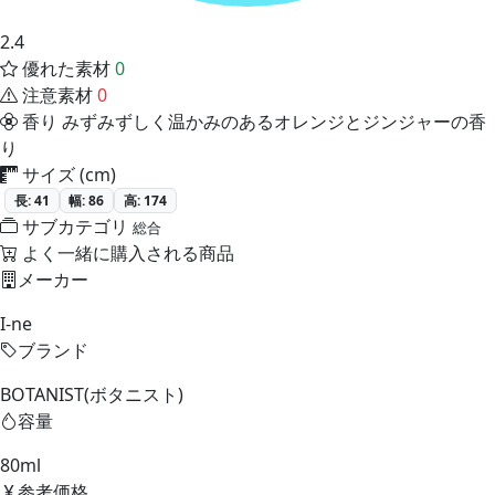
2.4
優れた素材
0
注意素材
0
香り
みずみずしく温かみのあるオレンジとジンジャーの香
り
サイズ (cm)
長: 41
幅: 86
高: 174
サブカテゴリ
総合
よく一緒に購入される商品
メーカー
I-ne
ブランド
BOTANIST(ボタニスト)
容量
80ml
参考価格