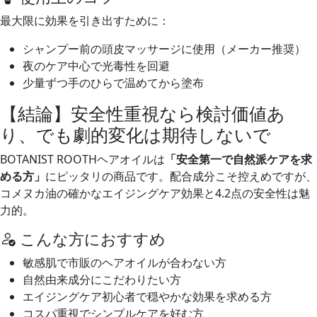
最大限に効果を引き出すために：
シャンプー前の頭皮マッサージに使用（メーカー推奨）
夜のケア中心で光毒性を回避
少量ずつ手のひらで温めてから塗布
【結論】安全性重視なら検討価値あ
り、でも劇的変化は期待しないで
BOTANIST ROOTHヘアオイルは
「安全第一で自然派ケアを求
める方」
にピッタリの商品です。配合成分こそ控えめですが、
コメヌカ油の確かなエイジングケア効果と4.2点の安全性は魅
力的。
こんな方におすすめ
敏感肌で市販のヘアオイルが合わない方
自然由来成分にこだわりたい方
エイジングケア初心者で穏やかな効果を求める方
コスパ重視でシンプルケアを好む方