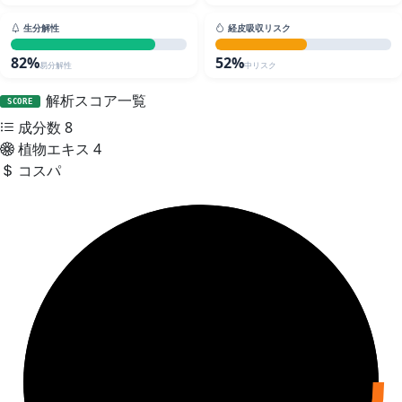
生分解性
経皮吸収リスク
82%
52%
易分解性
中リスク
解析スコア一覧
SCORE
成分数
8
植物エキス
4
コスパ