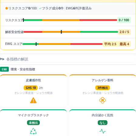
|
|
●
リスクスコア
0
/100
✓
フラグ成分
0
件
EWG
6
件評価済み
0 / 100
リスクスコア
2.0 / 5
解析安全性値
平均 2.5
最高 4
EWG スコア
各指標の解説
環境・安全性指標
ENV
皮膚感作性
アレルゲン香料
GHS 1B
2件
3件検出
オレンジ果皮油・ショウガ根油
オレンジ果皮油・ショウガ根油他
マイクロプラスチック
内分泌かく乱性
未検出
なし