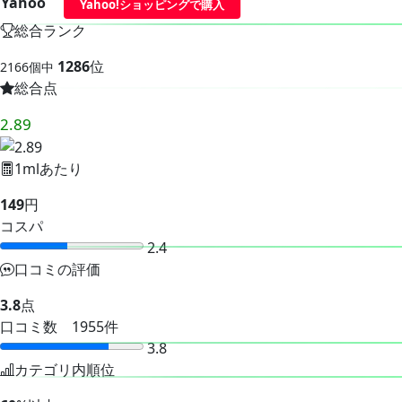
Yahoo
Yahoo!ショッピングで購入
総合ランク
1286
位
2166個中
総合点
2.89
1mlあたり
149
円
コスパ
2.4
口コミの評価
3.8
点
口コミ数 1955件
3.8
カテゴリ内順位