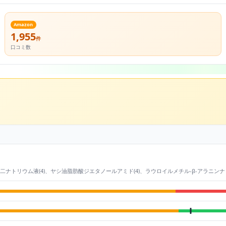
Amazon
1,955
件
口コミ数
トリウム液(4)、ヤシ油脂肪酸ジエタノールアミド(4)、ラウロイルメチル-β-アラニンナト