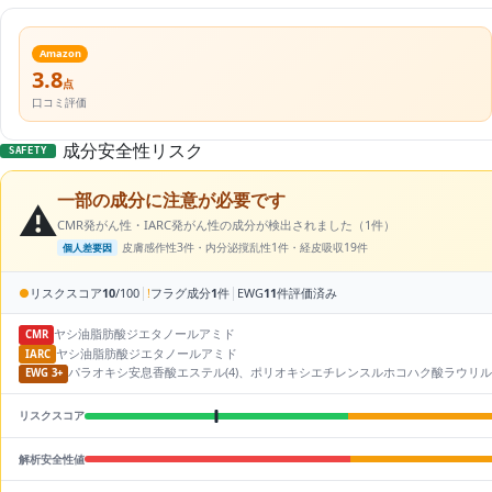
Amazon
3.8
点
口コミ評価
成分安全性リスク
SAFETY
一部の成分に注意が必要です
⚠️
CMR発がん性・IARC発がん性の成分が検出されました（1件）
皮膚感作性3件・内分泌撹乱性1件・経皮吸収19件
個人差要因
|
|
●
リスクスコア
10
/100
!
フラグ成分
1
件
EWG
11
件評価済み
ヤシ油脂肪酸ジエタノールアミド
CMR
ヤシ油脂肪酸ジエタノールアミド
IARC
パラオキシ安息香酸エステル(4)、ポリオキシエチレンスルホコハク酸ラウリル二ナ
EWG 3+
リスクスコア
解析安全性値