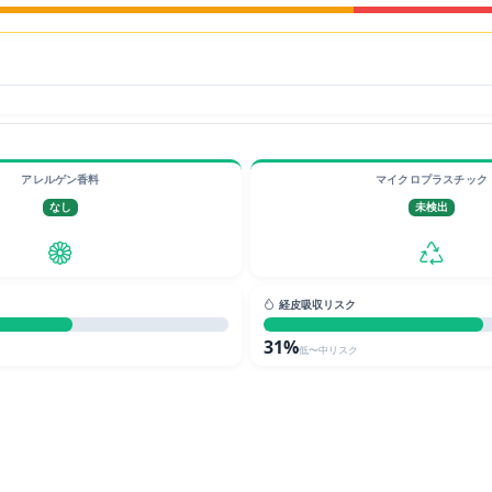
アレルゲン香料
マイクロプラスチック
なし
未検出
経皮吸収リスク
31%
低〜中リスク