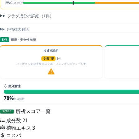
EWG スコア
フラグ成分の詳細（1件）
各指標の解説
環境・安全性指標
ENV
皮膚感作性
GHS 1B
3件
パラオキシ安息香酸エステル・フェノキシエタノール他
生分解性
78%
易分解性
解析スコア一覧
SCORE
成分数
21
植物エキス
3
コスパ