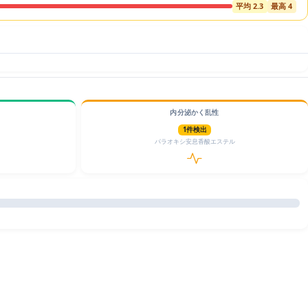
平均 2.3
最高 4
内分泌かく乱性
1件検出
パラオキシ安息香酸エステル