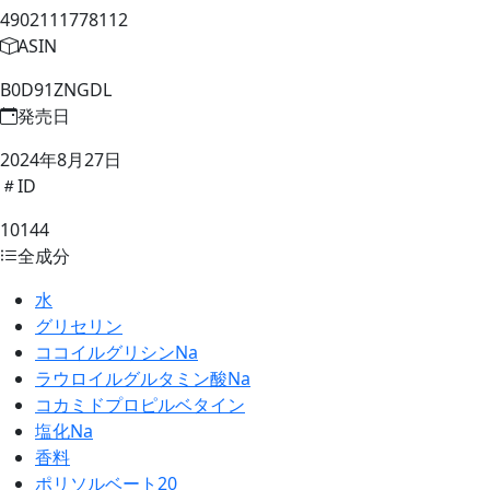
4902111778112
ASIN
B0D91ZNGDL
発売日
2024年8月27日
ID
10144
全成分
水
グリセリン
ココイルグリシンNa
ラウロイルグルタミン酸Na
コカミドプロピルベタイン
塩化Na
香料
ポリソルベート20