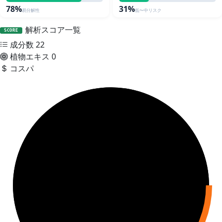
78%
31%
易分解性
低〜中リスク
解析スコア一覧
SCORE
成分数
22
植物エキス
0
コスパ