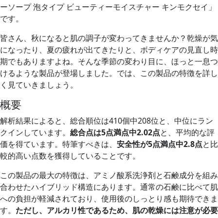
ーソープ 泡タイプ ビューティーモイスチャー キンモクセイ」
です。
皆さん、秋になると肌の調子が変わってきませんか？乾燥が気
になったり、夏の疲れが出てきたりと、ボディケアの見直し時
期でもありますよね。そんな季節の変わり目に、ほっと一息つ
けるような製品が登場しました。では、この製品の特徴を詳し
く見ていきましょう。
概要
解析結果によると、総合順位は410個中208位と、中位にラン
クインしています。
総合点は5点満点中2.02点
と、平均的な評
価を得ています。特筆すべきは、
安全性が5点満点中2.8点
と比
較的高い点数を獲得していることです。
この製品の最大の特徴は、アミノ酸系洗浄剤と石鹸成分を組み
合わせたハイブリッド構造にあります。通常の石鹸に比べて肌
への負担が軽減されており、使用後のしっとり感も期待できま
す。
ただし、アルカリ性であるため、肌の乾燥には注意が必要