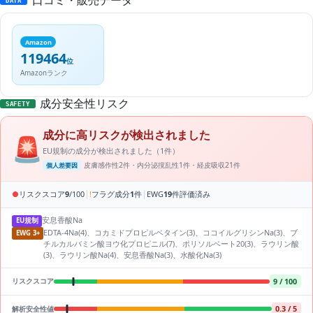
口コミ・販売データ
DATA
Amazon
119464
位
Amazonランク
成分安全性リスク
SAFETY
成分に高リスクが検出されました
🚨
EU規制の成分が検出されました（1件）
皮膚感作性2件・内分泌撹乱性1件・経皮吸収21件
個人差要因
|
|
●
リスクスコア
9
/100
!
フラグ成分
1
件
EWG
19
件評価済み
安息香酸Na
EU規制
EDTA-4Na(4)、コカミドプロピルベタイン(3)、ココイルグリシンNa(3)、ブ
EWG 3+
チルカルバミン酸ヨウ化プロピニル(7)、ポリソルベート20(3)、ラウリン酸
(3)、ラウリン酸Na(4)、安息香酸Na(3)、水酸化Na(3)
9 / 100
リスクスコア
0.3 / 5
解析安全性値