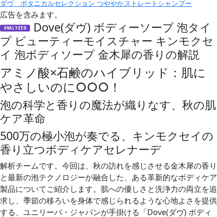
ダヴ ボタニカルセレクション つややかストレートシャンプー
広告を含みます。
Dove(ダヴ) ボディーソープ 泡タイ
ANALYZED
プ ビューティーモイスチャー キンモクセ
イ 泡ボディソープ 金木犀の香りの解説
アミノ酸×石鹸のハイブリッド：肌に
やさしいのに○○○！
泡の科学と香りの魔法が織りなす、秋の肌
ケア革命
500万の極小泡が奏でる、キンモクセイの
香り立つボディケアセレナーデ
解析チームです。今回は、秋の訪れを感じさせる金木犀の香り
と最新の泡テクノロジーが融合した、ある革新的なボディケア
製品についてご紹介します。肌への優しさと洗浄力の両立を追
求し、季節の移ろいを身体で感じられるような心地よさを提供
する、ユニリーバ・ジャパンが手掛ける「Dove(ダヴ) ボディ