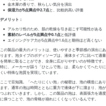
金木犀の香りで、秋らしい気分を演出
保湿力が5点満点中2.7点
と、比較的高い評価
デメリット：
アルカリ性のため、肌の乾燥を引き起こす可能性がある
素材のレベルが5点満点中0.1点
と低評価
エイジングケア力が5点満点中1.6点と期待ほど高くない
この製品の最大のメリットは、使いやすさと季節感の演出にあ
ります。泡タイプのボディソープは、液体タイプに比べて適量
を簡単に取ることができ、全身に広がりやすいのが特徴です。
特に、メーカーが謳う「ひとふで泡」は、柔らかくてへたりに
くい特殊な泡質を実現しています。
ここで豆知識。「へたりにくい泡」の秘密は、泡の構造にあり
ます。通常の泡は時間とともに重力で液体が下に溜まり、泡が
つぶれていきます。しかし、この製品の泡は、表面張力を適度
に保つことで、泡の骨格が崩れにくくなっているんです。