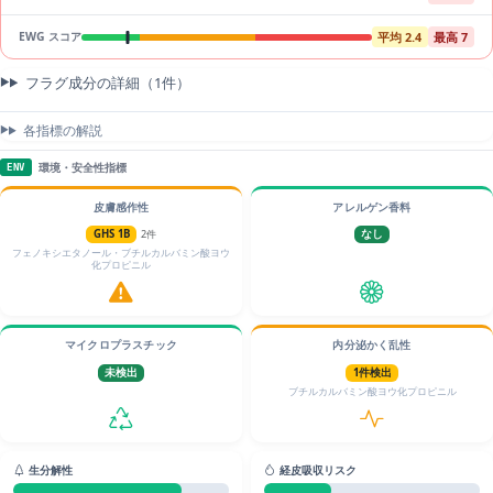
平均 2.4
最高 7
EWG スコア
フラグ成分の詳細（1件）
各指標の解説
環境・安全性指標
ENV
皮膚感作性
アレルゲン香料
GHS 1B
2件
なし
フェノキシエタノール・ブチルカルバミン酸ヨウ
化プロピニル
マイクロプラスチック
内分泌かく乱性
未検出
1件検出
ブチルカルバミン酸ヨウ化プロピニル
生分解性
経皮吸収リスク