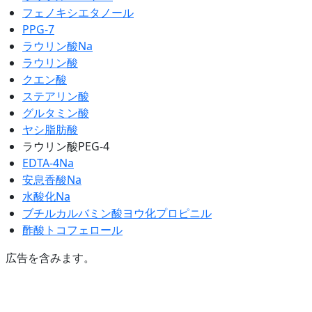
フェノキシエタノール
PPG-7
ラウリン酸Na
ラウリン酸
クエン酸
ステアリン酸
グルタミン酸
ヤシ脂肪酸
ラウリン酸PEG-4
EDTA-4Na
安息香酸Na
水酸化Na
ブチルカルバミン酸ヨウ化プロピニル
酢酸トコフェロール
広告を含みます。