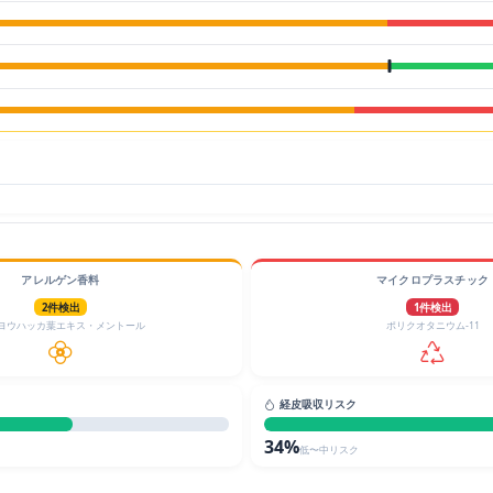
アレルゲン香料
マイクロプラスチック
2件検出
1件検出
ヨウハッカ葉エキス・メントール
ポリクオタニウム-11
経皮吸収リスク
34%
低〜中リスク