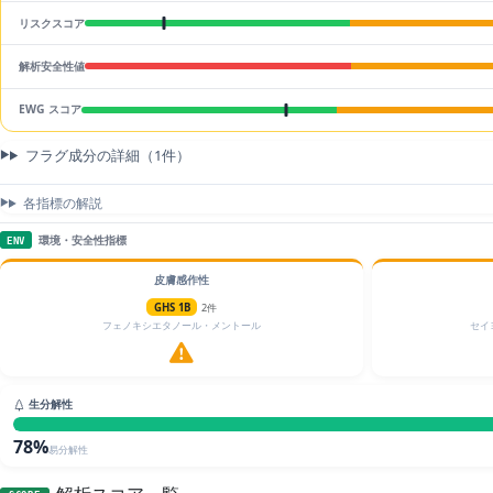
リスクスコア
解析安全性値
EWG スコア
フラグ成分の詳細（1件）
各指標の解説
環境・安全性指標
ENV
皮膚感作性
GHS 1B
2件
フェノキシエタノール・メントール
セイ
生分解性
78%
易分解性