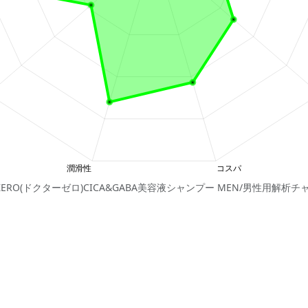
 ZERO(ドクターゼロ)CICA&GABA美容液シャンプー MEN/男性用解析チ