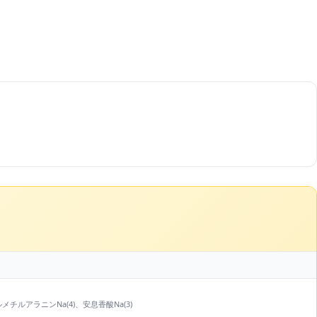
メチルアラニンNa(4)、安息香酸Na(3)