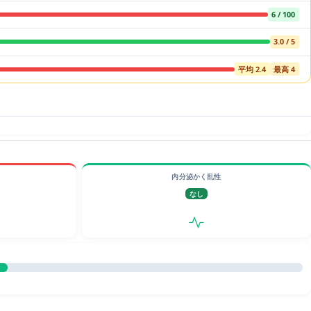
6 / 100
3.0 / 5
平均 2.4
最高 4
内分泌かく乱性
なし