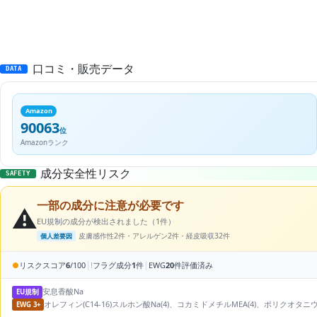
口コミ・販売データ
DATA
Amazon
90063
位
Amazonランク
成分安全性リスク
SAFETY
一部の成分に注意が必要です
⚠️
EU規制の成分が検出されました（1件）
皮膚感作性2件・アレルゲン2件・経皮吸収32件
個人差要因
|
|
●
リスクスコア
6
/100
!
フラグ成分
1
件
EWG
20
件評価済み
安息香酸Na
EU規制
オレフィン(C14-16)スルホン酸Na(4)、コカミドメチルMEA(4)、ポリクオタニ
EWG 3+