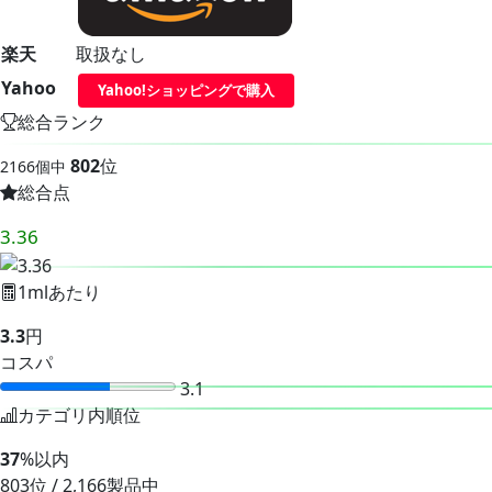
楽天
取扱なし
Yahoo
Yahoo!ショッピングで購入
総合ランク
802
位
2166個中
総合点
3.36
1mlあたり
3.3
円
コスパ
3.1
カテゴリ内順位
37
%以内
803位 / 2,166製品中