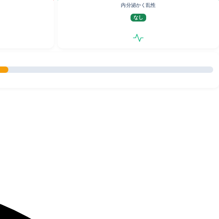
内分泌かく乱性
なし