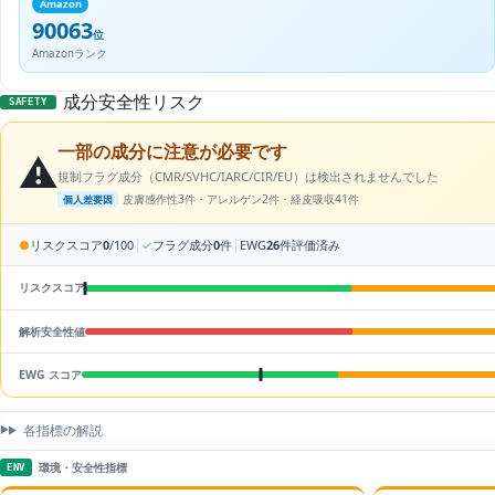
Amazon
90063
位
Amazonランク
成分安全性リスク
SAFETY
一部の成分に注意が必要です
⚠️
規制フラグ成分（CMR/SVHC/IARC/CIR/EU）は検出されませんでした
皮膚感作性3件・アレルゲン2件・経皮吸収41件
個人差要因
|
|
●
リスクスコア
0
/100
✓
フラグ成分
0
件
EWG
26
件評価済み
リスクスコア
解析安全性値
EWG スコア
各指標の解説
環境・安全性指標
ENV