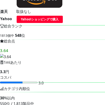
楽天
取扱なし
Yahoo
Yahoo!ショッピングで購入
総合ランク
548
位
1813個中
総合点
3.64
1mlあたり
3.3
円
コスパ
3.0
カテゴリ内順位
30
%以内
550位 / 1,813製品中