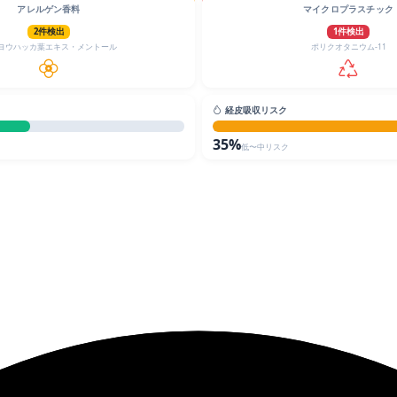
アレルゲン香料
マイクロプラスチック
2件検出
1件検出
ヨウハッカ葉エキス・メントール
ポリクオタニウム-11
経皮吸収リスク
35%
低〜中リスク