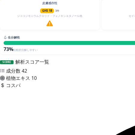
皮膚感作性
GHS 1B
3件
ジココジモニウムクロリド・フェノキシエタノール他
セイ
生分解性
73%
比較的分解しやすい
解析スコア一覧
SCORE
成分数
42
植物エキス
10
コスパ