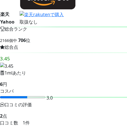
楽天
Yahoo
取扱なし
総合ランク
706
位
2166個中
総合点
3.45
1mlあたり
6
円
コスパ
3.0
口コミの評価
2
点
口コミ数 1件