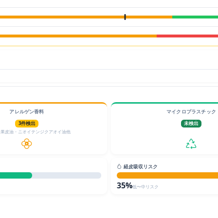
アレルゲン香料
マイクロプラスチック
3件検出
未検出
ジ果皮油・ニオイテンジクアオイ油他
経皮吸収リスク
35%
低〜中リスク