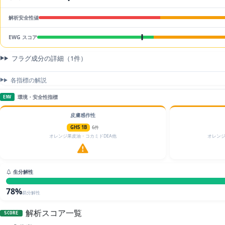
解析安全性値
EWG スコア
フラグ成分の詳細（1件）
各指標の解説
環境・安全性指標
ENV
皮膚感作性
GHS 1B
6件
オレンジ果皮油・コカミドDEA他
オレン
生分解性
78%
易分解性
解析スコア一覧
SCORE