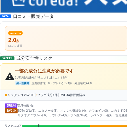
口コミ・販売データ
DATA
Amazon
2.0
点
口コミ評価
成分安全性リスク
SAFETY
一部の成分に注意が必要です
⚠️
EU規制の成分が検出されました（1件）
皮膚感作性6件・アレルゲン3件・経皮吸収44件
個人差要因
|
|
●
リスクスコア
5
/100
!
フラグ成分
1
件
EWG
34
件評価済み
安息香酸Na
EU規制
EDTA-2Na(6)、エタノール(3)、オレンジ果皮油(4)、カフェイン(3)、コカミ
EWG 3+
リクオタニウム-7(3)、ラウレス-4カルボン酸Na(4)、ラベンダー油(4)、塩化亜鉛(
リスクスコア