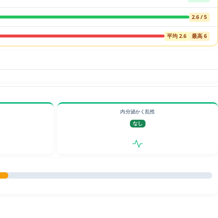
2.6 / 5
平均 2.6
最高 6
内分泌かく乱性
なし