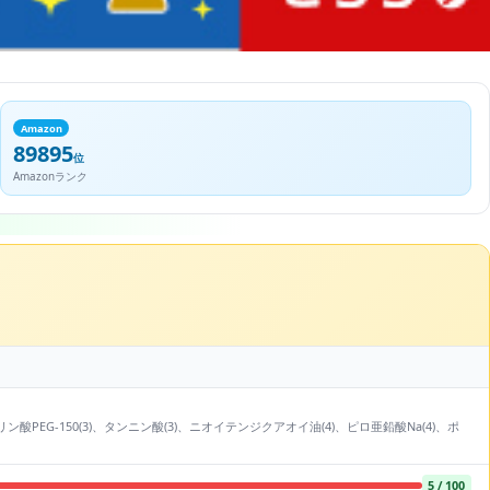
Amazon
89895
位
Amazonランク
ン酸PEG-150(3)、タンニン酸(3)、ニオイテンジクアオイ油(4)、ピロ亜鉛酸Na(4)、ポ
5 / 100