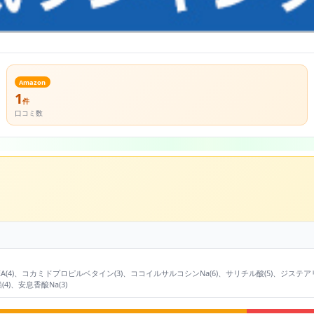
Amazon
1
件
口コミ数
ドDEA(4)、コカミドプロピルベタイン(3)、ココイルサルコシンNa(6)、サリチル酸(5)、ジステアリ
4)、安息香酸Na(3)