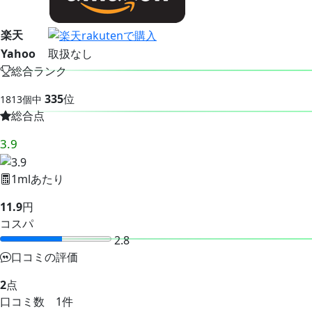
楽天
Yahoo
取扱なし
総合ランク
335
位
1813個中
総合点
3.9
1mlあたり
11.9
円
コスパ
2.8
口コミの評価
2
点
口コミ数 1件