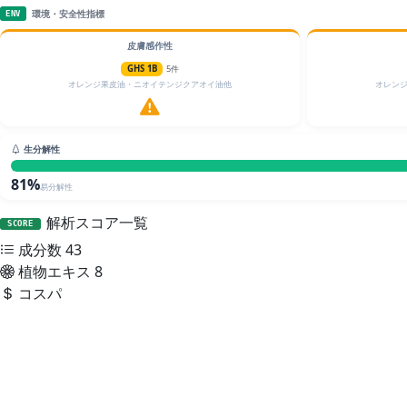
環境・安全性指標
ENV
皮膚感作性
GHS 1B
5件
オレンジ果皮油・ニオイテンジクアオイ油他
オレン
生分解性
81%
易分解性
解析スコア一覧
SCORE
成分数
43
植物エキス
8
コスパ