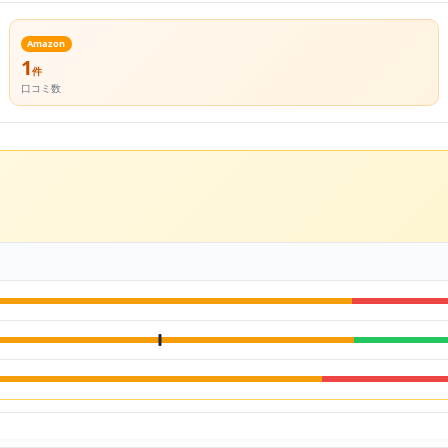
Amazon
1
件
口コミ数