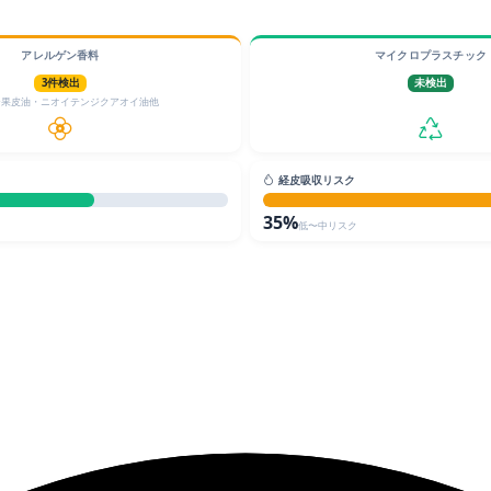
アレルゲン香料
マイクロプラスチック
3件検出
未検出
ジ果皮油・ニオイテンジクアオイ油他
経皮吸収リスク
35%
低〜中リスク