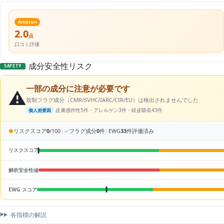
Amazon
2.0
点
口コミ評価
成分安全性リスク
SAFETY
一部の成分に注意が必要です
⚠️
規制フラグ成分（CMR/SVHC/IARC/CIR/EU）は検出されませんでした
皮膚感作性5件・アレルゲン3件・経皮吸収43件
個人差要因
|
|
●
リスクスコア
0
/100
✓
フラグ成分
0
件
EWG
33
件評価済み
リスクスコア
解析安全性値
EWG スコア
各指標の解説