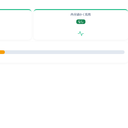
内分泌かく乱性
なし