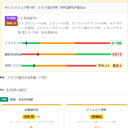
|
|
●
リスクスコア
5
/100
!
フラグ成分
1
件
EWG
22
件評価済み
ピロ亜硫酸Na
EU規制
イソプロパノール(6)、エタノール(3)、カプリリルグリコール(4)、セイヨウ
EWG 3+
ハッカ油(5)、ピロクトンオラミン(4)、ユーカリ葉エキス(4)、レモングラス
葉/茎エキス(4)、塩化亜鉛(4)
5 / 100
リスクスコア
0.9 / 5
解析安全性値
平均 2.5
最高 6
EWG スコア
フラグ成分の詳細（1件）
各指標の解説
環境・安全性指標
ENV
皮膚感作性
アレルゲン香料
GHS 1B
5件
3件検出
セイヨウハッカ油・ヒノキチオール他
セイヨウハッカ油・メントール他