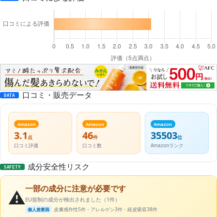
口コミ・販売データ
DATA
Amazon
Amazon
Amazon
3.1
46
35503
点
件
位
口コミ評価
口コミ数
Amazonランク
成分安全性リスク
SAFETY
一部の成分に注意が必要です
⚠️
EU規制の成分が検出されました（1件）
皮膚感作性5件・アレルゲン3件・経皮吸収38件
個人差要因