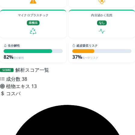
マイクロプラスチック
内分泌かく乱性
未検出
なし
生分解性
経皮吸収リスク
82%
37%
易分解性
低〜中リスク
解析スコア一覧
SCORE
成分数
38
植物エキス
13
コスパ