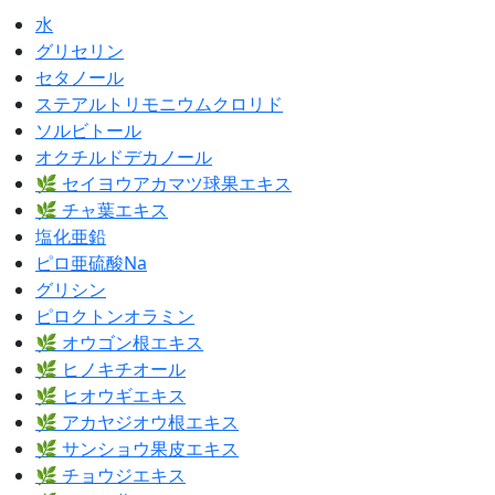
水
グリセリン
セタノール
ステアルトリモニウムクロリド
ソルビトール
オクチルドデカノール
🌿 セイヨウアカマツ球果エキス
🌿 チャ葉エキス
塩化亜鉛
ピロ亜硫酸Na
グリシン
ピロクトンオラミン
🌿 オウゴン根エキス
🌿 ヒノキチオール
🌿 ヒオウギエキス
🌿 アカヤジオウ根エキス
🌿 サンショウ果皮エキス
🌿 チョウジエキス