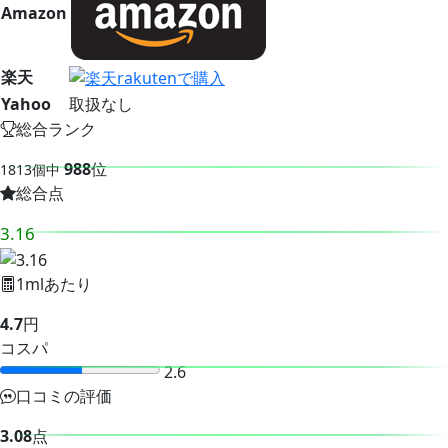
Amazon
楽天
Yahoo
取扱なし
総合ランク
988
位
1813個中
総合点
3.16
1mlあたり
4.7
円
コスパ
2.6
口コミの評価
3.08
点