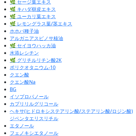
🌿 セージ葉エキス
🌿 キハダ樹皮エキス
🌿 ユーカリ葉エキス
🌿 レモングラス葉/茎エキス
ホホバ種子油
アルガニアスピノサ核油
🌿 セイヨウハッカ油
水添レシチン
🌿 グリチルリチン酸2K
ポリクオタニウム-10
クエン酸
クエン酸Na
BG
イソプロパノール
カプリリルグリコール
ヘキサ(ヒドロキシステアリン酸/ステアリン酸/ロジン酸)
ジペンタエリスリチル
エタノール
フェノキシエタノール