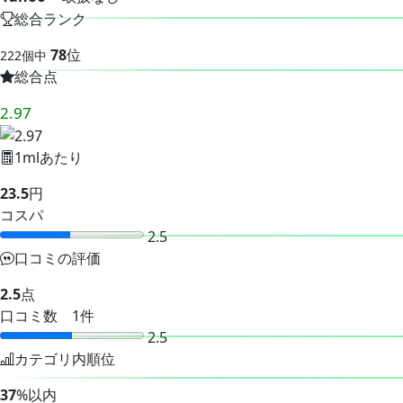
総合ランク
78
位
222個中
総合点
2.97
1mlあたり
23.5
円
コスパ
2.5
口コミの評価
2.5
点
口コミ数 1件
2.5
カテゴリ内順位
37
%以内