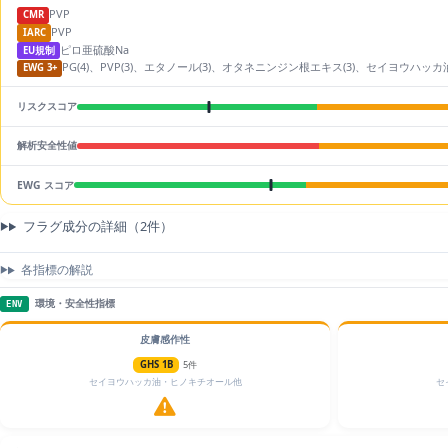
PVP
CMR
PVP
IARC
ピロ亜硫酸Na
EU規制
PG(4)、PVP(3)、エタノール(3)、オタネニンジン根エキス(3)、セイヨウハッ
EWG 3+
リスクスコア
解析安全性値
EWG スコア
フラグ成分の詳細（2件）
各指標の解説
環境・安全性指標
ENV
皮膚感作性
GHS 1B
5件
セイヨウハッカ油・ヒノキチオール他
セ