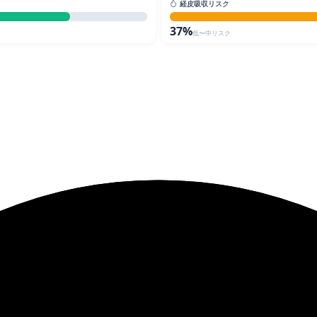
経皮吸収リスク
37%
低〜中リスク