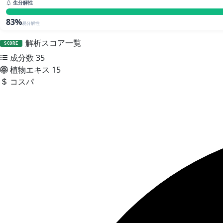
生分解性
83%
易分解性
解析スコア一覧
SCORE
成分数
35
植物エキス
15
コスパ