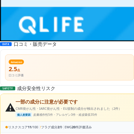
口コミ・販売データ
DATA
Amazon
2.5
点
口コミ評価
成分安全性リスク
SAFETY
一部の成分に注意が必要です
⚠️
CMR発がん性・IARC発がん性・EU規制の成分が検出されました（2件）
皮膚感作性5件・アレルゲン3件・経皮吸収35件
個人差要因
|
|
●
リスクスコア
11
/100
!
フラグ成分
2
件
EWG
20
件評価済み