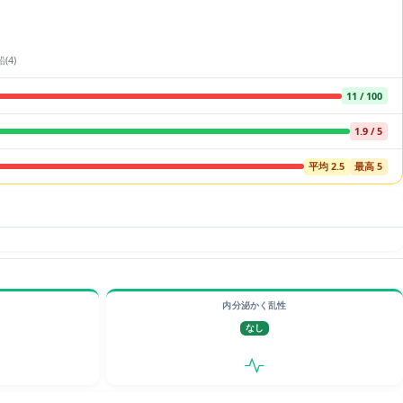
(4)
11 / 100
1.9 / 5
平均 2.5
最高 5
内分泌かく乱性
なし