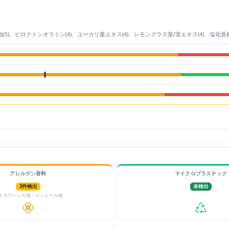
カ油(5)、ピロクトンオラミン(4)、ユーカリ葉エキス(4)、レモングラス葉/茎エキス(4)、塩化亜鉛
アレルゲン香料
マイクロプラスチック
3件検出
未検出
イヨウハッカ油・メントール他