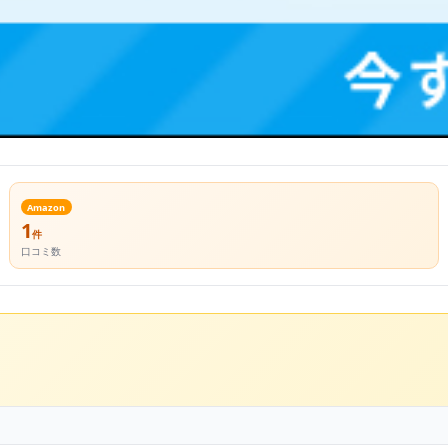
Amazon
1
件
口コミ数