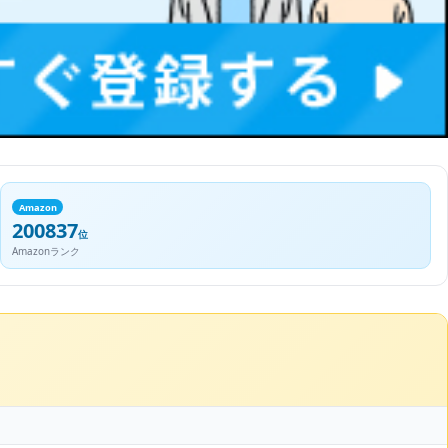
Amazon
200837
位
Amazonランク