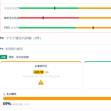
リスクスコア
解析安全性値
EWG スコア
フラグ成分の詳細（2件）
各指標の解説
環境・安全性指標
ENV
皮膚感作性
GHS 1B
2件
メチルパラベン・ラノリンアルコール
生分解性
69%
比較的分解しやすい