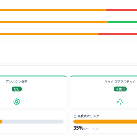
アレルゲン香料
マイクロプラスチック
なし
未検出
経皮吸収リスク
35%
低〜中リスク