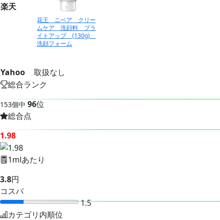
楽天
花王 ニベア クリー
ムケア 洗顔料 ブラ
イトアップ (130g)
洗顔フォーム
Yahoo
取扱なし
総合ランク
96
位
153個中
総合点
1.98
1mlあたり
3.8
円
コスパ
1.5
カテゴリ内順位