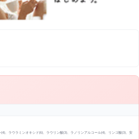
パラベン(4)、ラウラミンオキシド(6)、ラウリン酸(3)、ラノリンアルコール(4)、リンゴ酸(3)、安