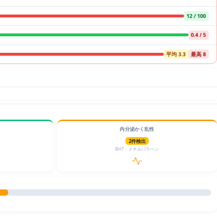
12 / 100
0.4 / 5
平均 3.3
最高 8
内分泌かく乱性
2件検出
BHT・メチルパラベン