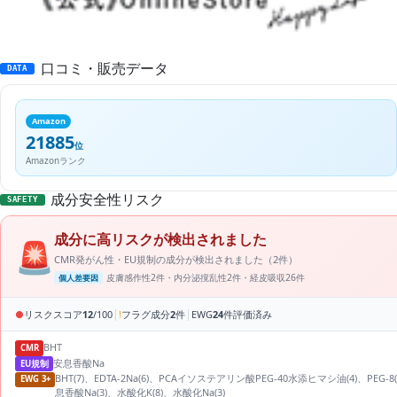
口コミ・販売データ
DATA
Amazon
21885
位
Amazonランク
成分安全性リスク
SAFETY
成分に高リスクが検出されました
🚨
CMR発がん性・EU規制の成分が検出されました（2件）
皮膚感作性2件・内分泌撹乱性2件・経皮吸収26件
個人差要因
|
|
●
リスクスコア
12
/100
!
フラグ成分
2
件
EWG
24
件評価済み
BHT
CMR
安息香酸Na
EU規制
BHT(7)、EDTA-2Na(6)、PCAイソステアリン酸PEG-40水添ヒマシ油(4)、
EWG 3+
息香酸Na(3)、水酸化K(8)、水酸化Na(3)