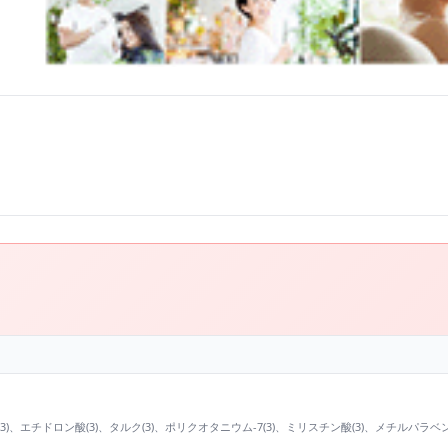
PEG-8(3)、エチドロン酸(3)、タルク(3)、ポリクオタニウム-7(3)、ミリスチン酸(3)、メチル