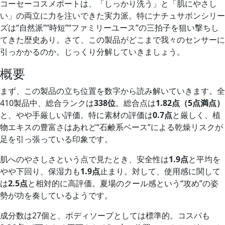
コーセーコスメポートは、「しっかり洗う」と「肌にやさし
い」の両立に力を注いできた実力派。特にナチュサボンシリー
ズは“自然派”“時短”“ファミリーユース”の三拍子を狙い撃ちし
てきた歴史あり。さて、この製品がどこまで我々のセンサーに
引っかかるのか。じっくり分解していきましょう。
概要
まず、この製品の立ち位置を数字から読み解いていきます。全
410製品中、総合ランクは
338位
。総合点は
1.82点（5点満点）
と、やや手厳しい評価。特に素材の評価は
0.7点
と厳しく、植
物エキスの豊富さはあれど“石鹸系ベース”による乾燥リスクが
足を引っ張っている印象です。
肌へのやさしさという点で見たとき、安全性は
1.9点
と平均を
やや下回り、保湿力も
1.9点
止まり。対して、使用感に関して
は
2.5点
と相対的に高評価。夏場のクール感という“攻め”の姿
勢が功を奏しているようです。
成分数は27個と、ボディソープとしては標準的。コスパも