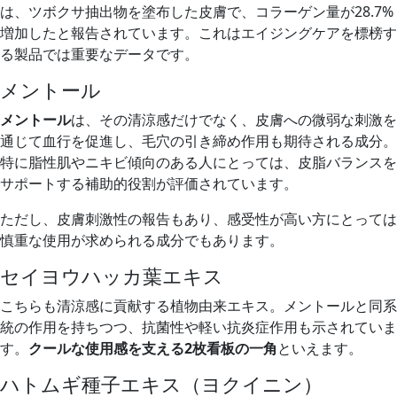
は、ツボクサ抽出物を塗布した皮膚で、コラーゲン量が28.7%
増加したと報告されています。これはエイジングケアを標榜す
る製品では重要なデータです。
メントール
メントール
は、その清涼感だけでなく、皮膚への微弱な刺激を
通じて血行を促進し、毛穴の引き締め作用も期待される成分。
特に脂性肌やニキビ傾向のある人にとっては、皮脂バランスを
サポートする補助的役割が評価されています。
ただし、皮膚刺激性の報告もあり、感受性が高い方にとっては
慎重な使用が求められる成分でもあります。
セイヨウハッカ葉エキス
こちらも清涼感に貢献する植物由来エキス。メントールと同系
統の作用を持ちつつ、抗菌性や軽い抗炎症作用も示されていま
す。
クールな使用感を支える2枚看板の一角
といえます。
ハトムギ種子エキス（ヨクイニン）