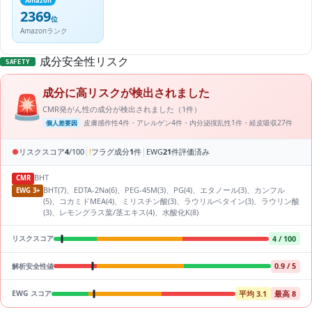
Amazon
2369
位
Amazonランク
成分安全性リスク
SAFETY
成分に高リスクが検出されました
🚨
CMR発がん性の成分が検出されました（1件）
皮膚感作性4件・アレルゲン4件・内分泌撹乱性1件・経皮吸収27件
個人差要因
|
|
●
リスクスコア
4
/100
!
フラグ成分
1
件
EWG
21
件評価済み
BHT
CMR
BHT(7)、EDTA-2Na(6)、PEG-45M(3)、PG(4)、エタノール(3)、カンフル
EWG 3+
(5)、コカミドMEA(4)、ミリスチン酸(3)、ラウリルベタイン(3)、ラウリン酸
(3)、レモングラス葉/茎エキス(4)、水酸化K(8)
4 / 100
リスクスコア
0.9 / 5
解析安全性値
平均 3.1
最高 8
EWG スコア