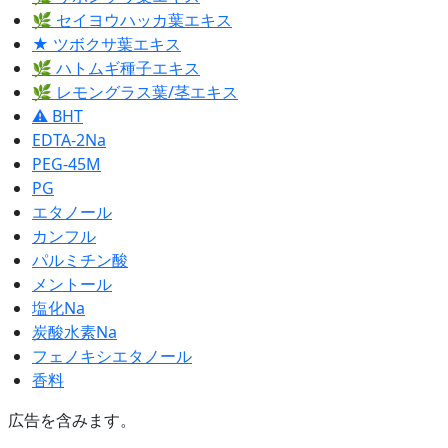
🌿 セイヨウハッカ葉エキス
★ ツボクサ葉エキス
🌿 ハトムギ種子エキス
🌿 レモングラス葉/茎エキス
⚠ BHT
EDTA-2Na
PEG-45M
PG
エタノール
カンフル
パルミチン酸
メントール
塩化Na
炭酸水素Na
フェノキシエタノール
香料
広告を含みます。