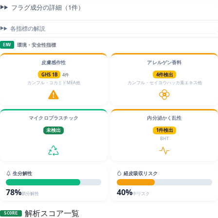
フラグ成分の詳細（1件）
各指標の解説
環境・安全性指標
ENV
皮膚感作性
アレルゲン香料
GHS 1B
4件
4件検出
カンフル・コカミドMEA他
カンフル・セイヨウハッカ葉エキス他
マイクロプラスチック
内分泌かく乱性
未検出
1件検出
BHT
生分解性
経皮吸収リスク
78%
40%
易分解性
中リスク
解析スコア一覧
SCORE