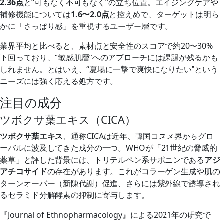
2.36点
と“可もなく不可もなく”の立ち位置。エイジングケアや
補修機能については
1.6〜2.0点
と控えめで、ターゲットは明ら
かに「さっぱり感」を重視するユーザー層です。
業界平均と比べると、素材点と安全性のスコアで約20〜30%
下回っており、“敏感肌層”へのアプローチには課題が残るかも
しれません。とはいえ、“夏場に一撃で爽快になりたい”という
ニーズには強く応える処方です。
注目の成分
ツボクサ葉エキス（CICA）
ツボクサ葉エキス
、通称CICAは近年、韓国コスメ界からグロ
ーバルに波及してきた成分の一つ。WHOが「21世紀の脅威的
薬草」と評した背景には、トリテルペン系サポニンである
アジ
アチコサイド
の存在があります。これがコラーゲン生成や肌の
ターンオーバー（新陳代謝）促進、さらには紫外線で誘導され
るセラミド分解酵素の抑制に寄与します。
『Journal of Ethnopharmacology』による2021年の研究で