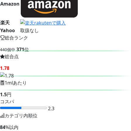
Amazon
楽天
Yahoo
取扱なし
総合ランク
371
位
440個中
総合点
1.78
1mlあたり
1.5
円
コスパ
2.3
カテゴリ内順位
84
%以内