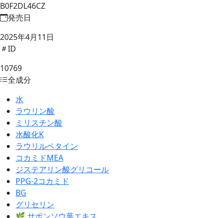
B0F2DL46CZ
発売日
2025年4月11日
ID
10769
全成分
水
ラウリン酸
ミリスチン酸
水酸化K
ラウリルベタイン
コカミドMEA
ジステアリン酸グリコール
PPG-2コカミド
BG
グリセリン
🌿 サボンソウ葉エキス