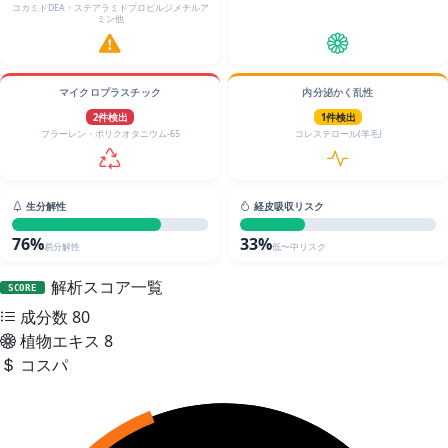
コカミドDEA・ステアラミドプロピルジメチルア
ミン他
マイクロプラスチック
内分泌かく乱性
2件検出
1件検出
フラーレン・ポリクオタニウム-65
コレステロール(羊毛)
生分解性
経皮吸収リスク
76%
33%
易分解性
低〜中リスク
解析スコア一覧
SCORE
成分数
80
植物エキス
8
コスパ