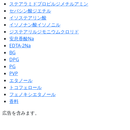
ステアラミドプロピルジメチルアミン
セバシン酸ジエチル
イソステアリン酸
イソノナン酸イソノニル
ジステアリルジモニウムクロリド
安息香酸Na
EDTA-2Na
BG
DPG
PG
PVP
エタノール
トコフェロール
フェノキシエタノール
香料
広告を含みます。