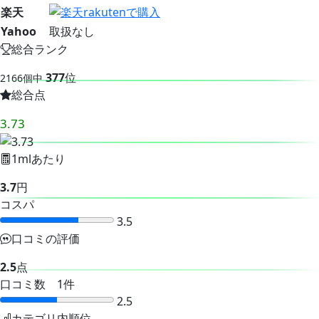
楽天
Yahoo
取扱なし
総合ランク
377
位
2166個中
総合点
3.73
1mlあたり
3.7
円
コスパ
3.5
口コミの評価
2.5
点
口コミ数 1件
2.5
カテゴリ内順位