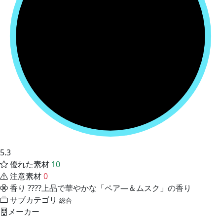
5.3
優れた素材
10
注意素材
0
香り
????上品で華やかな「ペア―＆ムスク」の香り
サブカテゴリ
総合
メーカー