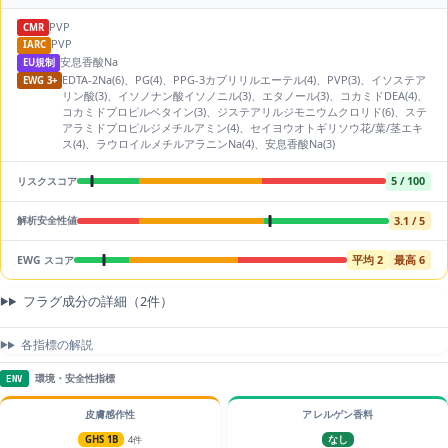
PVP
CMR
PVP
IARC
安息香酸Na
EU規制
EDTA-2Na(6)、PG(4)、PPG-3カプリリルエーテル(4)、PVP(3)、イソステア
EWG 3+
リン酸(3)、イソノナン酸イソノニル(3)、エタノール(3)、コカミドDEA(4)、
コカミドプロピルベタイン(3)、ジステアリルジモニウムクロリド(6)、ステ
アラミドプロピルジメチルアミン(4)、セイヨウオトギリソウ花/葉/茎エキ
ス(4)、ラウロイルメチルアラニンNa(4)、安息香酸Na(3)
5 / 100
リスクスコア
3.1 / 5
解析安全性値
平均 2
最高 6
EWG スコア
フラグ成分の詳細（2件）
各指標の解説
環境・安全性指標
ENV
皮膚感作性
アレルゲン香料
GHS 1B
4件
なし