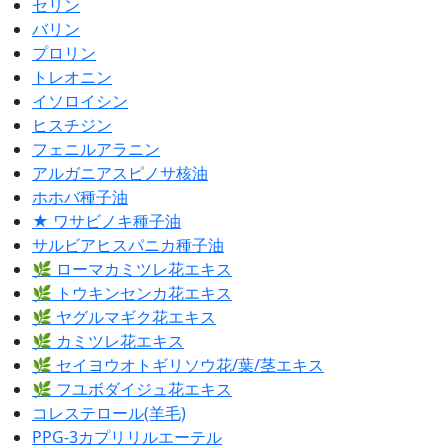
セリン
バリン
プロリン
トレオニン
イソロイシン
ヒスチジン
フェニルアラニン
アルガニアスピノサ核油
ホホバ種子油
★ ワサビノキ種子油
サルビアヒスパニカ種子油
🌿 ローマカミツレ花エキス
🌿 トウキンセンカ花エキス
🌿 ヤグルマギク花エキス
🌿 カミツレ花エキス
🌿 セイヨウオトギリソウ花/葉/茎エキス
🌿 フユボダイジュ花エキス
コレステロール(羊毛)
PPG-3カプリリルエーテル