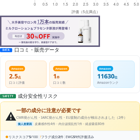
口コミ・販売データ
DATA
Amazon
Amazon
Amazon
2.5
1
11630
点
件
位
口コミ評価
口コミ数
Amazonランク
成分安全性リスク
SAFETY
一部の成分に注意が必要です
⚠️
CMR発がん性・IARC発がん性・EU規制の成分が検出されました（2件）
皮膚感作性4件・内分泌撹乱性1件・経皮吸収80件
個人差要因
|
|
●
リスクスコア
5
/100
!
フラグ成分
2
件
EWG
51
件評価済み