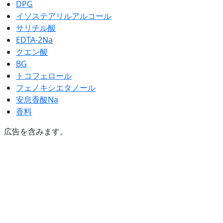
DPG
イソステアリルアルコール
サリチル酸
EDTA-2Na
クエン酸
BG
トコフェロール
フェノキシエタノール
安息香酸Na
香料
広告を含みます。