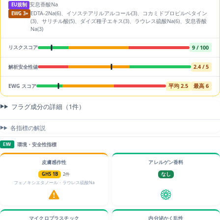
安息香酸Na
EU規制
EDTA-2Na(6)、イソステアリルアルコール(3)、コカミドプロピルベタイン
EWG 3+
(3)、サリチル酸(5)、ダイズ種子エキス(3)、ラウレス硫酸Na(6)、安息香酸
Na(3)
9 / 100
リスクスコア
2.4 / 5
解析安全性値
平均 2.5
最高 6
EWG スコア
フラグ成分の詳細（1件）
各指標の解説
環境・安全性指標
ENV
皮膚感作性
アレルゲン香料
GHS 1B
2件
なし
フェノキシエタノール・ラウレス硫酸Na
マイクロプラスチック
内分泌かく乱性