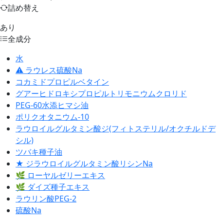
詰め替え
あり
全成分
水
⚠ ラウレス硫酸Na
コカミドプロピルベタイン
グアーヒドロキシプロピルトリモニウムクロリド
PEG-60水添ヒマシ油
ポリクオタニウム-10
ラウロイルグルタミン酸ジ(フィトステリル/オクチルドデ
シル)
ツバキ種子油
★ ジラウロイルグルタミン酸リシンNa
🌿 ローヤルゼリーエキス
🌿 ダイズ種子エキス
ラウリン酸PEG-2
硫酸Na