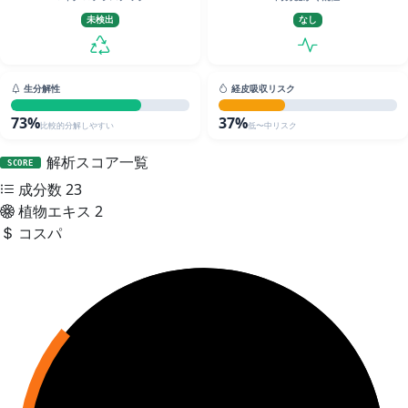
未検出
なし
生分解性
経皮吸収リスク
73%
37%
比較的分解しやすい
低〜中リスク
解析スコア一覧
SCORE
成分数
23
植物エキス
2
コスパ