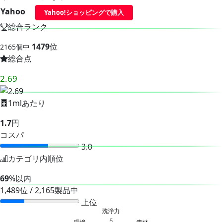
Yahoo
Yahoo!ショッピングで購入
総合ランク
1479
位
2165個中
総合点
2.69
1mlあたり
1.7
円
コスパ
3.0
カテゴリ内順位
69
%以内
1,489位 / 2,165製品中
上位