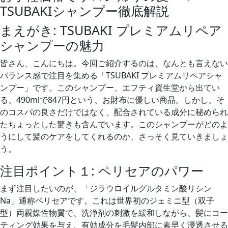
TSUBAKIシャンプー徹底解説
まえがき: TSUBAKI プレミアムリペア
シャンプーの魅力
皆さん、こんにちは。今回ご紹介するのは、なんとも言えない
バランス感で注目を集める「TSUBAKI プレミアムリペアシャ
ンプー」です。このシャンプー、エフティ資生堂から出てい
る、490mlで847円という、お財布に優しい商品。しかし、そ
のコスパの良さだけではなく、配合されている成分に秘められ
たちょっとした驚きも含んでいます。このシャンプーがどのよ
うにして髪のケアをしてくれるのか、さっそく見ていきましょ
う。
注目ポイント１: ペリセアのパワー
まず注目したいのが、「ジラウロイルグルタミン酸リシン
Na」通称ペリセアです。これは世界初のジェミニ型（双子
型）両親媒性物質で、洗浄剤の刺激を緩和しながら、髪にコー
ティング効果を与え、有効成分を毛髪内部に素早く浸透させる