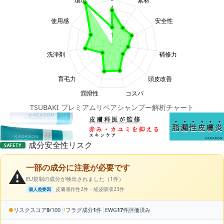
TSUBAKI プレミアムリペアシャンプー解析チャート
成分安全性リスク
SAFETY
一部の成分に注意が必要です
⚠️
EU規制の成分が検出されました（1件）
皮膚感作性2件・経皮吸収23件
個人差要因
|
|
●
リスクスコア
9
/100
!
フラグ成分
1
件
EWG
17
件評価済み