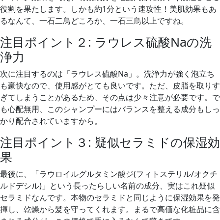
役割を果たします。しかも約1分という速攻性！美肌効果もあ
るなんて、一石二鳥どころか、一石三鳥以上ですね。
注目ポイント２: ラウレス硫酸Naの洗
浄力
次に注目するのは「ラウレス硫酸Na」。洗浄力が強く泡立ち
も豪快なので、使用感がとても良いです。ただ、皮脂を取りす
ぎてしまうことがあるため、その点は少々注意が必要です。で
も心配無用、このシャンプーにはバランスを整える成分もしっ
かり配合されていますから。
注目ポイント３: 疑似セラミドの保湿効
果
最後に、「ラウロイルグルタミン酸ジ(フィトステリル/オクチ
ルドデシル)」という長ったらしい名前の成分、実はこれ疑似
セラミドなんです。本物のセラミドと同じように保湿効果を発
揮し、乾燥から髪を守ってくれます。まるで高価な化粧品に含