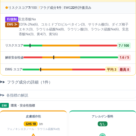
|
|
●
リスクスコア
7
/100
!
フラグ成分
1
件
EWG
22
件評価済み
安息香酸Na
EU規制
EDTA-2Na(6)、コカミドプロピルベタイン(3)、サリチル酸(5)、ダイズ種子
EWG 3+
エキス(3)、ラウリル硫酸Na(8)、ラウリン酸(3)、ラウレス硫酸Na(6)、安息
香酸Na(3)、黄4(7)、黄5(6)
7 / 100
リスクスコア
1.6 / 5
解析安全性値
平均 3
最高 8
EWG スコア
フラグ成分の詳細（1件）
各指標の解説
環境・安全性指標
ENV
皮膚感作性
アレルゲン香料
GHS 1B
3件
なし
フェノキシエタノール・ラウリル硫酸Na他