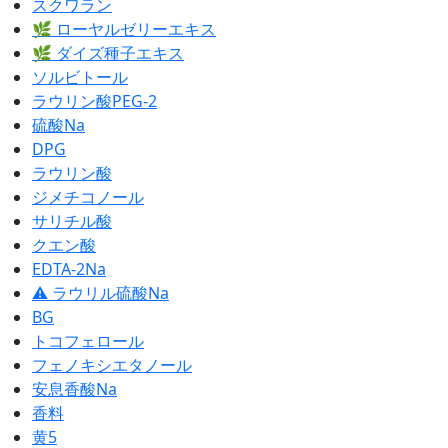
スクワラン
🌿 ローヤルゼリーエキス
🌿 ダイズ種子エキス
ソルビトール
ラウリン酸PEG-2
硫酸Na
DPG
ラウリン酸
ジメチコノール
サリチル酸
クエン酸
EDTA-2Na
⚠ ラウリル硫酸Na
BG
トコフェロール
フェノキシエタノール
安息香酸Na
香料
黄5