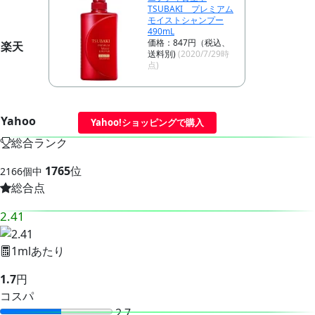
TSUBAKI プレミアム
モイストシャンプー
490mL
価格：847円（税込、
楽天
送料別)
(2020/7/29時
点)
Yahoo
Yahoo!ショッピングで購入
総合ランク
1765
位
2166個中
総合点
2.41
1mlあたり
1.7
円
コスパ
2.7