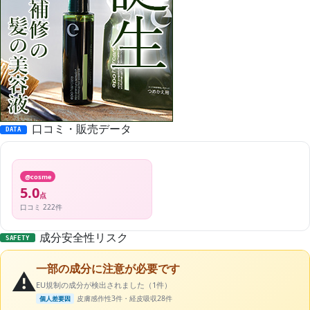
口コミ・販売データ
DATA
@cosme
5.0
点
口コミ 222件
成分安全性リスク
SAFETY
一部の成分に注意が必要です
⚠️
EU規制の成分が検出されました（1件）
皮膚感作性3件・経皮吸収28件
個人差要因