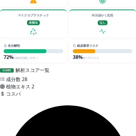
マイクロプラスチック
内分泌かく乱性
未検出
なし
生分解性
経皮吸収リスク
72%
38%
比較的分解しやすい
低〜中リスク
解析スコア一覧
SCORE
成分数
28
植物エキス
2
コスパ