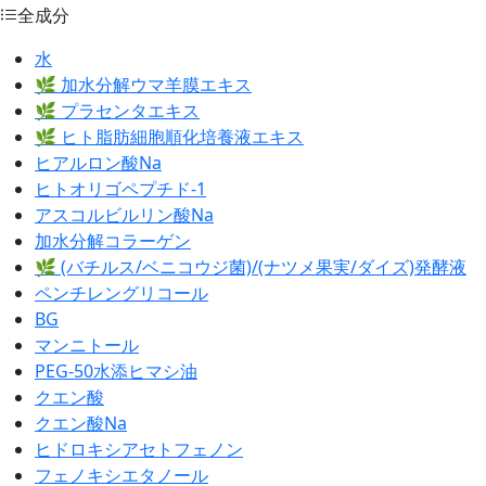
全成分
水
🌿 加水分解ウマ羊膜エキス
🌿 プラセンタエキス
🌿 ヒト脂肪細胞順化培養液エキス
ヒアルロン酸Na
ヒトオリゴペプチド-1
アスコルビルリン酸Na
加水分解コラーゲン
🌿 (バチルス/ベニコウジ菌)/(ナツメ果実/ダイズ)発酵液
ペンチレングリコール
BG
マンニトール
PEG-50水添ヒマシ油
クエン酸
クエン酸Na
ヒドロキシアセトフェノン
フェノキシエタノール