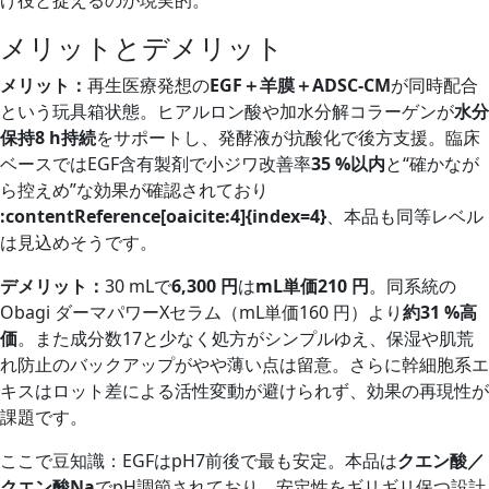
メリットとデメリット
メリット：
再生医療発想の
EGF＋羊膜＋ADSC‑CM
が同時配合
という玩具箱状態。ヒアルロン酸や加水分解コラーゲンが
水分
保持8 h持続
をサポートし、発酵液が抗酸化で後方支援。臨床
ベースではEGF含有製剤で小ジワ改善率
35 %以内
と“確かなが
ら控えめ”な効果が確認されており
:contentReference[oaicite:4]{index=4}
、本品も同等レベル
は見込めそうです。
デメリット：
30 mLで
6,300 円
は
mL単価210 円
。同系統の
Obagi ダーマパワーXセラム（mL単価160 円）より
約31 %高
価
。また成分数17と少なく処方がシンプルゆえ、保湿や肌荒
れ防止のバックアップがやや薄い点は留意。さらに幹細胞系エ
キスはロット差による活性変動が避けられず、効果の再現性が
課題です。
ここで豆知識：EGFはpH7前後で最も安定。本品は
クエン酸／
クエン酸Na
でpH調節されており、安定性をギリギリ保つ設計