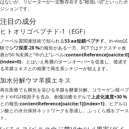
はないが、リピーターが一定数存在する“根強い沼”といったポ
ジションです。
注目の成分
ヒトオリゴペプチド‑1（EGF）
ノーベル賞関連技術で知られる
53 aa短鎖ペプチド
。in‑vivo試
験で
シワ深度‑28 %
の報告がある一方、RCTではテクスチャ改
善が50 %未満と“中の上”レベル
​:contentReference[oaicite:0]
{index=0}
。とはいえ角層のターンオーバーを促進し、後述す
る羊膜エキスとの相乗で再生系シナジーが狙えます。
加水分解ウマ羊膜エキス
再生医療でも脚光を浴びる羊膜を酵素分解。コラーゲン様ペプ
チドやFGF様因子を含み、創傷治癒モデルで
上皮化速度+30 %
との報告
​:contentReference[oaicite:1]{index=1}
。ヒアルロ
ン酸との水分保持ネットワークを形成し、ふっくら感をブース
ト。