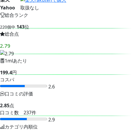
Yahoo
取扱なし
総合ランク
143
位
220個中
総合点
2.79
1mlあたり
199.4
円
コスパ
2.6
口コミの評価
2.85
点
口コミ数 237件
2.9
カテゴリ内順位