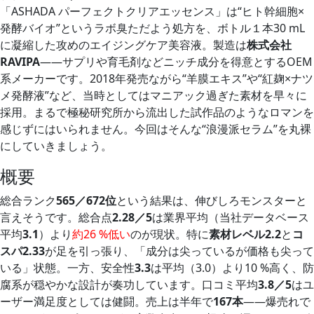
「ASHADA パーフェクトクリアエッセンス」は“ヒト幹細胞×
発酵バイオ”というラボ臭ただよう処方を、ボトル１本30 mL
に凝縮した攻めのエイジングケア美容液。製造は
株式会社
RAVIPA
――サプリや育毛剤などニッチ成分を得意とするOEM
系メーカーです。2018年発売ながら“羊膜エキス”や“紅麹×ナツ
メ発酵液”など、当時としてはマニアック過ぎた素材を早々に
採用。まるで極秘研究所から流出した試作品のようなロマンを
感じずにはいられません。今回はそんな“浪漫派セラム”を丸裸
にしていきましょう。
概要
総合ランク
565／672位
という結果は、伸びしろモンスターと
言えそうです。総合点
2.28／5
は業界平均（当社データベース
平均
3.1
）より
約26 %低い
のが現状。特に
素材レベル2.2
と
コ
スパ2.33
が足を引っ張り、「成分は尖っているが価格も尖って
いる」状態。一方、安全性
3.3
は平均（3.0）より10 %高く、防
腐系が穏やかな設計が奏功しています。口コミ平均
3.8／5
はユ
ーザー満足度としては健闘。売上は半年で
167本
――爆売れで