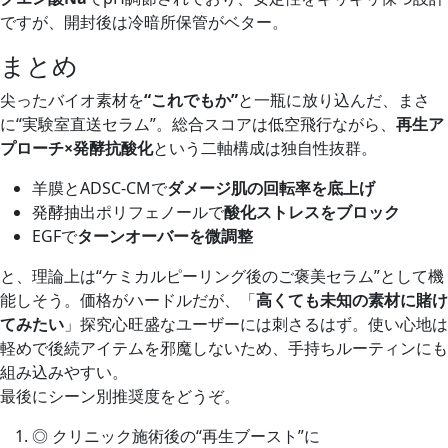
ですが、開封後は冷暗所保管がベター。
まとめ
尖ったバイオ素材を
“これでもか”
と一瓶に放り込んだ、まさ
に“実験室直送セラム”。総合スコアは低空飛行ながら、
再生ア
プローチ×発酵抗酸化
という二軸構成は独自性抜群。
羊膜とADSC‑CMで
ダメージ肌の回転率を底上げ
発酵抽出ポリフェノールで
酸化ストレスをブロック
EGFで
ターンオーバーを微調整
と、理論上は“ケミカルピーリング後のご褒美セラム”として機
能しそう。価格がハードルだが、「
高くても未知の素材に賭け
てみたい
」探究心旺盛なユーザーには刺さるはず。使い心地は
軽めで後続アイテムを邪魔しないため、手持ちルーティンにも
組み込みやすい。
最後にシーン別推奨度をどうぞ。
◎ クリニック施術後の“再生ブースト”に