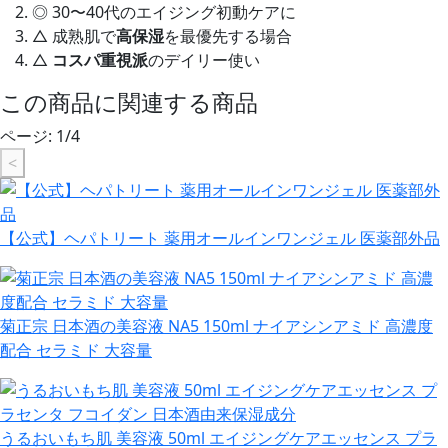
◎ 30〜40代のエイジング初動ケアに
△ 成熟肌で
高保湿
を最優先する場合
△
コスパ重視派
のデイリー使い
この商品に関連する商品
ページ:
1
/
4
<
【公式】ヘパトリート 薬用オールインワンジェル 医薬部外品
菊正宗 日本酒の美容液 NA5 150ml ナイアシンアミド 高濃度
配合 セラミド 大容量
うるおいもち肌 美容液 50ml エイジングケアエッセンス プラ