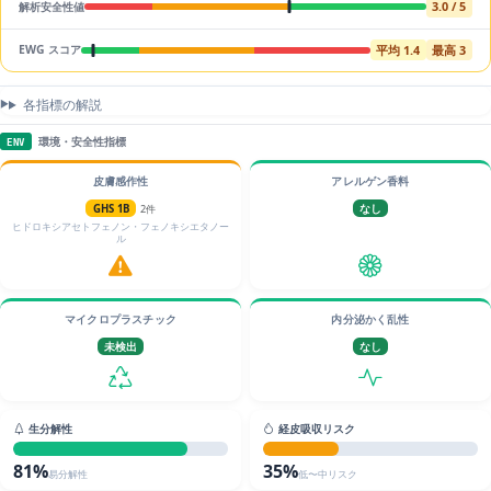
3.0 / 5
解析安全性値
平均 1.4
最高 3
EWG スコア
各指標の解説
環境・安全性指標
ENV
皮膚感作性
アレルゲン香料
GHS 1B
2件
なし
ヒドロキシアセトフェノン・フェノキシエタノー
ル
マイクロプラスチック
内分泌かく乱性
未検出
なし
生分解性
経皮吸収リスク
81%
35%
易分解性
低〜中リスク