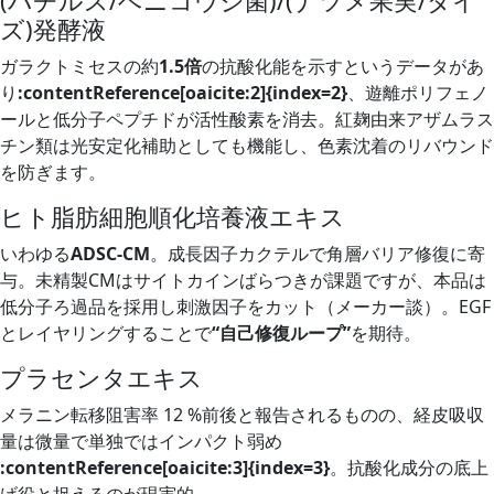
(バチルス/ベニコウジ菌)/(ナツメ果実/ダイ
ズ)発酵液
ガラクトミセスの約
1.5倍
の抗酸化能を示すというデータがあ
り
​:contentReference[oaicite:2]{index=2}
、遊離ポリフェノ
ールと低分子ペプチドが活性酸素を消去。紅麹由来アザムラス
チン類は光安定化補助としても機能し、色素沈着のリバウンド
を防ぎます。
ヒト脂肪細胞順化培養液エキス
いわゆる
ADSC‑CM
。成長因子カクテルで角層バリア修復に寄
与。未精製CMはサイトカインばらつきが課題ですが、本品は
低分子ろ過品を採用し刺激因子をカット（メーカー談）。EGF
とレイヤリングすることで
“自己修復ループ”
を期待。
プラセンタエキス
メラニン転移阻害率 12 %前後と報告されるものの、経皮吸収
量は微量で単独ではインパクト弱め
:contentReference[oaicite:3]{index=3}
。抗酸化成分の底上
げ役と捉えるのが現実的。