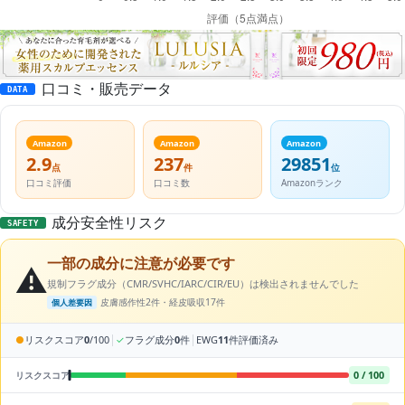
口コミ・販売データ
DATA
Amazon
Amazon
Amazon
2.9
237
29851
点
件
位
口コミ評価
口コミ数
Amazonランク
成分安全性リスク
SAFETY
一部の成分に注意が必要です
⚠️
規制フラグ成分（CMR/SVHC/IARC/CIR/EU）は検出されませんでした
皮膚感作性2件・経皮吸収17件
個人差要因
|
|
●
リスクスコア
0
/100
✓
フラグ成分
0
件
EWG
11
件評価済み
0 / 100
リスクスコア