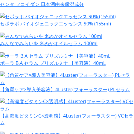
センタ フコイダン 日本酒由来保湿成分
セポラボ バイオジェニックエッセンス 90% (155ml)
みんなでみらいを 米ぬかオイルセラム 100ml
ポーラ B.A セラム プリズルミナ 【美容液】40mL
【角質ケア×導入美容液】4Luster(フォーラスター) PLセラム
【高濃度ビタミンC×透明感】4Luster(フォーラスター) VCセラ
ム