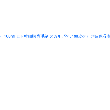
ン
00ml ヒト幹細胞 育毛剤 スカルプケア 頭皮ケア 頭皮保湿 