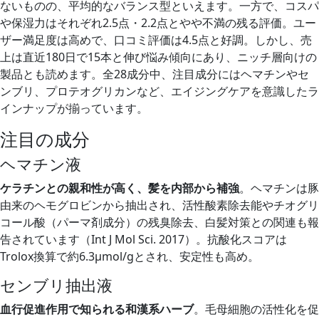
ないものの、平均的なバランス型といえます。一方で、コスパ
や保湿力はそれぞれ2.5点・2.2点とやや不満の残る評価。ユー
ザー満足度は高めで、口コミ評価は4.5点と好調。しかし、売
上は直近180日で15本と伸び悩み傾向にあり、ニッチ層向けの
製品とも読めます。全28成分中、注目成分にはヘマチンやセ
ンブリ、プロテオグリカンなど、エイジングケアを意識したラ
インナップが揃っています。
注目の成分
ヘマチン液
ケラチンとの親和性が高く、髪を内部から補強
。ヘマチンは豚
由来のヘモグロビンから抽出され、活性酸素除去能やチオグリ
コール酸（パーマ剤成分）の残臭除去、白髪対策との関連も報
告されています（Int J Mol Sci. 2017）。抗酸化スコアは
Trolox換算で約6.3μmol/gとされ、安定性も高め。
センブリ抽出液
血行促進作用で知られる和漢系ハーブ
。毛母細胞の活性化を促