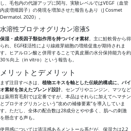
し、毛包内の代謝アップに関与。実験レベルではVEGF（血管
内皮増殖因子）の発現を増加させた報告もあり（J Cosmet
Dermatol. 2020）。
水溶性プロテオグリカン溶液S
保湿・成長因子類似作用を持つバイオ素材
。主に鮭軟骨から得
られ、EGF様活性により線維芽細胞の増殖促進が期待されま
す。ヒアルロン酸と併用することで真皮層の水分保持能力を約
30％向上（in vitro）という報告も。
メリットとデメリット
まず注目すべきは、
植物エキスを軸とした伝統的構成に、バイ
オ素材を加えたブレンド設計
。センブリやニンジン、マツなど
は薬用育毛剤では定番ですが、本品はそれらに加えてヘマチン
とプロテオグリカンという“攻めの補修要素”を導入していま
す。ただし、全体の配合数は28成分とやや多く、肌への刺激
を懸念する声も。
使用感については清涼感あるメントール系だが、保湿力は2.2