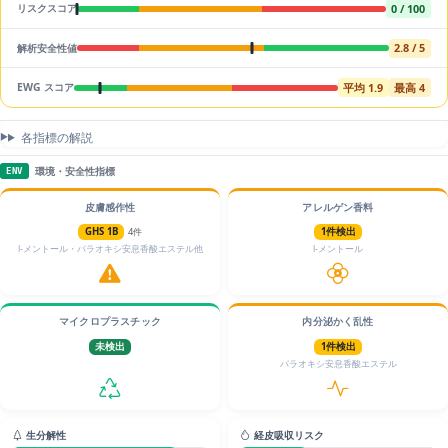
0 / 100
リスクスコア
2.8 / 5
解析安全性値
平均 1.9
最高 4
EWG スコア
各指標の解説
環境・安全性指標
ENV
皮膚感作性
アレルゲン香料
GHS 1B
4件
1件検出
l-メントール・パラオキシ安息香酸エステル他
l-メントール
マイクロプラスチック
内分泌かく乱性
未検出
1件検出
パラオキシ安息香酸エステル
生分解性
経皮吸収リスク