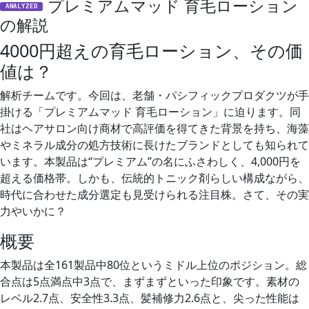
プレミアムマッド 育毛ローション
ANALYZED
の解説
4000円超えの育毛ローション、その価
値は？
解析チームです。今回は、老舗・パシフィックプロダクツが手
掛ける「プレミアムマッド 育毛ローション」に迫ります。同
社はヘアサロン向け商材で高評価を得てきた背景を持ち、海藻
やミネラル成分の処方技術に長けたブランドとしても知られて
います。本製品は“プレミアム”の名にふさわしく、4,000円を
超える価格帯。しかも、伝統的トニック剤らしい構成ながら、
時代に合わせた成分選定も見受けられる注目株。さて、その実
力やいかに？
概要
本製品は全161製品中80位というミドル上位のポジション。総
合点は5点満点中3点で、まずまずといった印象です。素材の
レベル2.7点、安全性3.3点、髪補修力2.6点と、尖った性能は