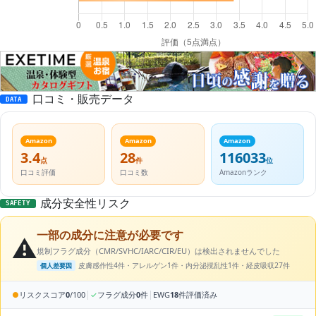
口コミ・販売データ
DATA
Amazon
Amazon
Amazon
3.4
28
116033
点
件
位
口コミ評価
口コミ数
Amazonランク
成分安全性リスク
SAFETY
一部の成分に注意が必要です
⚠️
規制フラグ成分（CMR/SVHC/IARC/CIR/EU）は検出されませんでした
皮膚感作性4件・アレルゲン1件・内分泌撹乱性1件・経皮吸収27件
個人差要因
|
|
●
リスクスコア
0
/100
✓
フラグ成分
0
件
EWG
18
件評価済み