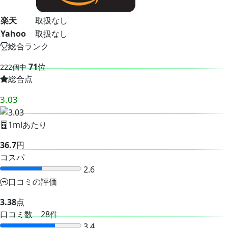
楽天
取扱なし
Yahoo
取扱なし
総合ランク
71
位
222個中
総合点
3.03
1mlあたり
36.7
円
コスパ
2.6
口コミの評価
3.38
点
口コミ数 28件
3.4