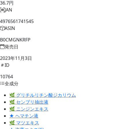
36.7円
JAN
4976561741545
ASIN
B0CMGNKRFP
発売日
2023年11月3日
ID
10764
全成分
🌿 グリチルリチン酸ジカリウム
🌿 センブリ抽出液
🌿 ニンジンエキス
★ ヘマチン液
🌿 マツエキス