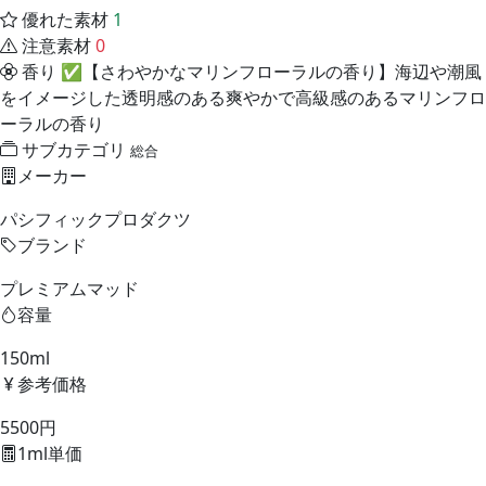
優れた素材
1
注意素材
0
香り
✅【さわやかなマリンフローラルの香り】海辺や潮風
をイメージした透明感のある爽やかで高級感のあるマリンフロ
ーラルの香り
サブカテゴリ
総合
メーカー
パシフィックプロダクツ
ブランド
プレミアムマッド
容量
150ml
参考価格
5500円
1ml単価