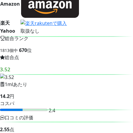
Amazon
楽天
Yahoo
取扱なし
総合ランク
670
位
1813個中
総合点
3.52
1mlあたり
14.2
円
コスパ
2.4
口コミの評価
2.55
点