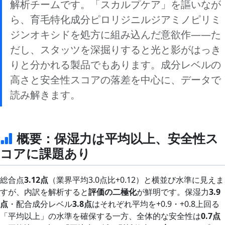
解析チームです。「スカルプケア」を謳いなが
ら、育毛特化成分
ピロリジニルジアミノピリミ
ジンオキシド
を処方に組み込んだ意欲作——た
だし、スタッツを深掘りすると
光と影がはっき
りと分かれる
製品でもあります。成分レベルの
高さと安全性スコアの落差を中心に、データで
読み解きます。
概要：保湿力は平均以上、安全性ス
コアに課題あり
総合点
3.12点
（業界平均3.0点比+0.12）と横並び水準に見えま
すが、内訳を解析すると
評価の二極化
が鮮明です。保湿力
3.9
点
・配合成分レベル
3.8点
はそれぞれ平均を+0.9・+0.8上回る
「平均以上」の水準を確保する一方、全体的な安全性は
0.7点