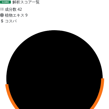
解析スコア一覧
SCORE
成分数
42
植物エキス
9
コスパ