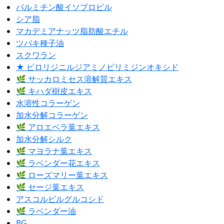
パルミチン酸イソプロピル
シア脂
マカデミアナッツ脂肪酸エチル
ツバキ種子油
スクワラン
★ ピロリジニルジアミノピリミジンオキシド
🌿 サッカロミセス溶解質エキス
🌿 キハダ樹皮エキス
水溶性コラーゲン
加水分解コラーゲン
🌿 アロエベラ葉エキス
加水分解シルク
🌿 マヨラナ葉エキス
🌿 ラベンダー花エキス
🌿 ローズマリー葉エキス
🌿 セージ葉エキス
アスコルビルグルコシド
🌿 ラベンダー油
BG