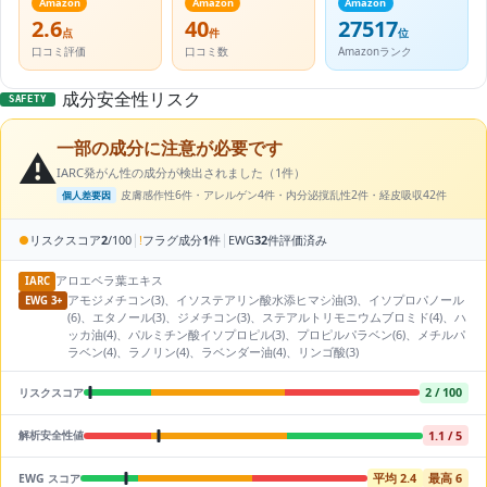
Amazon
Amazon
Amazon
2.6
40
27517
点
件
位
口コミ評価
口コミ数
Amazonランク
成分安全性リスク
SAFETY
一部の成分に注意が必要です
⚠️
IARC発がん性の成分が検出されました（1件）
皮膚感作性6件・アレルゲン4件・内分泌撹乱性2件・経皮吸収42件
個人差要因
|
|
●
リスクスコア
2
/100
!
フラグ成分
1
件
EWG
32
件評価済み
アロエベラ葉エキス
IARC
アモジメチコン(3)、イソステアリン酸水添ヒマシ油(3)、イソプロパノール
EWG 3+
(6)、エタノール(3)、ジメチコン(3)、ステアルトリモニウムブロミド(4)、ハ
ッカ油(4)、パルミチン酸イソプロピル(3)、プロピルパラベン(6)、メチルパ
ラベン(4)、ラノリン(4)、ラベンダー油(4)、リンゴ酸(3)
2 / 100
リスクスコア
1.1 / 5
解析安全性値
平均 2.4
最高 6
EWG スコア