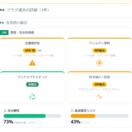
フラグ成分の詳細（1件）
各指標の解説
環境・安全性指標
ENV
皮膚感作性
アレルゲン香料
GHS 1B
6件
4件検出
ハッカ油・フェノキシエタノール他
ハッカ油・ラベンダー油他
マイクロプラスチック
内分泌かく乱性
未検出
2件検出
プロピルパラベン・メチルパラベン
生分解性
経皮吸収リスク
73%
43%
比較的分解しやすい
中リスク