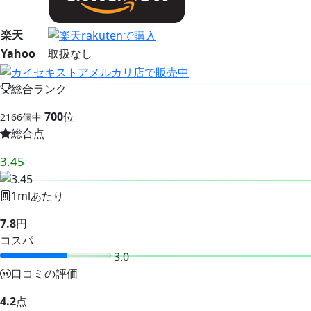
楽天
Yahoo
取扱なし
総合ランク
700
位
2166個中
総合点
3.45
1mlあたり
7.8
円
コスパ
3.0
口コミの評価
4.2
点