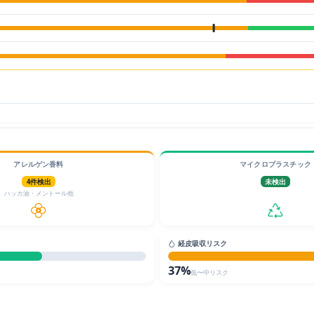
アレルゲン香料
マイクロプラスチック
4件検出
未検出
ハッカ油・メントール他
経皮吸収リスク
37%
低〜中リスク