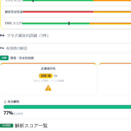
リスクスコア
解析安全性値
EWG スコア
フラグ成分の詳細（1件）
各指標の解説
環境・安全性指標
ENV
皮膚感作性
GHS 1B
7件
コカミドDEA・ハッカ油他
生分解性
77%
易分解性
解析スコア一覧
SCORE