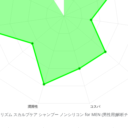
リズム スカルプケア シャンプー ノンシリコン for MEN (男性用)解析