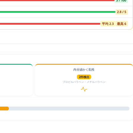
3 / 100
2.8 / 5
平均 2.3
最高 6
内分泌かく乱性
2件検出
プロピルパラベン・メチルパラベン