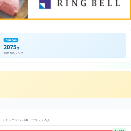
Amazon
2075
位
Amazonランク
、メチルパラベン(4)、ラウレス-5(4)