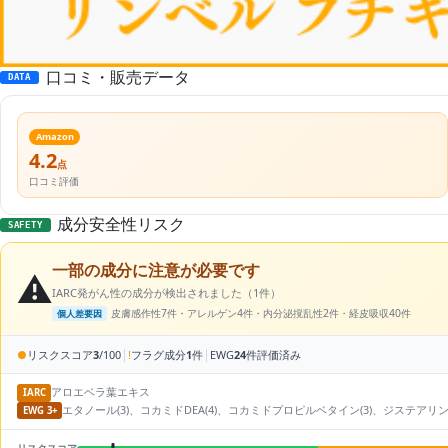
口コミ・販売データ
DATA
Amazon
4.2
点
口コミ評価
成分安全性リスク
SAFETY
一部の成分に注意が必要です
⚠️
IARC発がん性の成分が検出されました（1件）
皮膚感作性7件・アレルゲン4件・内分泌撹乱性2件・経皮吸収40件
個人差要因
|
|
●
リスクスコア
3
/100
!
フラグ成分
1
件
EWG
24
件評価済み
アロエベラ葉エキス
IARC
エタノール(3)、コカミドDEA(4)、コカミドプロピルベタイン(3)、ジステアリン酸PEG
EWG 3+