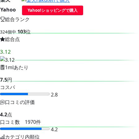
Yahoo
Yahoo!ショッピングで購入
総合ランク
103
位
324個中
総合点
3.12
1mlあたり
7.5
円
コスパ
2.8
口コミの評価
4.2
点
口コミ数 1970件
4.2
カテゴリ内順位