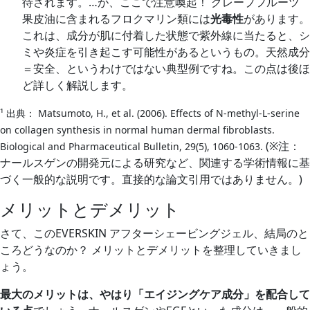
待されます。…が、ここで注意喚起！ グレープフルーツ
果皮油に含まれるフロクマリン類には
光毒性
があります。
これは、成分が肌に付着した状態で紫外線に当たると、シ
ミや炎症を引き起こす可能性があるというもの。天然成分
＝安全、というわけではない典型例ですね。この点は後ほ
ど詳しく解説します。
¹ 出典： Matsumoto, H., et al. (2006). Effects of N-methyl-L-serine
on collagen synthesis in normal human dermal fibroblasts.
(※注：
Biological and Pharmaceutical Bulletin, 29(5), 1060-1063.
ナールスゲンの開発元による研究など、関連する学術情報に基
づく一般的な説明です。直接的な論文引用ではありません。)
メリットとデメリット
さて、このEVERSKIN アフターシェービングジェル、結局のと
ころどうなのか？ メリットとデメリットを整理していきまし
ょう。
最大のメリットは、やはり「エイジングケア成分」を配合して