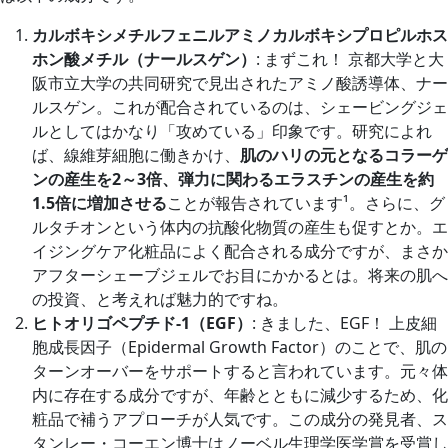
カルボキシメチルフェニルアミノカルボキシプロピルホス
ホン酸メチル（ナールスゲン）
: まずこれ！ 京都大学と大
阪市立大学の共同研究で見出されたアミノ酸誘導体、ナー
ルスゲン。これが配合されているのは、シェービングジェ
ルとしてはかなり「攻めている」印象です。研究によれ
ば、線維芽細胞に働きかけ、
肌のハリの元となるコラーゲ
ンの産生を2～3倍、弾力に関わるエラスチンの産生を約
1.5倍に増加させる
ことが報告されています¹。さらに、グ
ルタチオンという体内の抗酸化物質の産生も促すとか。エ
イジングケア化粧品によく配合される成分ですが、まさか
アフターシェーブジェルでお目にかかるとは。将来の肌へ
の投資、と考えれば魅力的ですね。
ヒトオリゴペプチド-1（EGF）
: きました、EGF！ 上皮細
胞成長因子（Epidermal Growth Factor）のことで、肌の
ターンオーバーをサポートすると言われています。元々体
内に存在する成分ですが、年齢とともに減少するため、化
粧品で補うアプローチが人気です。この成分の発見者、ス
タンレー・コーエン博士はノーベル生理学医学賞を受賞し