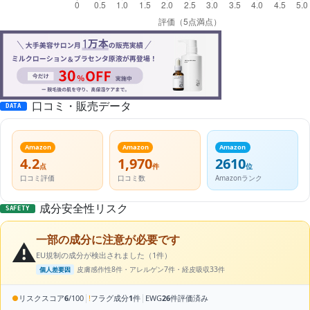
口コミ・販売データ
DATA
Amazon
Amazon
Amazon
4.2
1,970
2610
点
件
位
口コミ評価
口コミ数
Amazonランク
成分安全性リスク
SAFETY
一部の成分に注意が必要です
⚠️
EU規制の成分が検出されました（1件）
皮膚感作性8件・アレルゲン7件・経皮吸収33件
個人差要因
|
|
●
リスクスコア
6
/100
!
フラグ成分
1
件
EWG
26
件評価済み