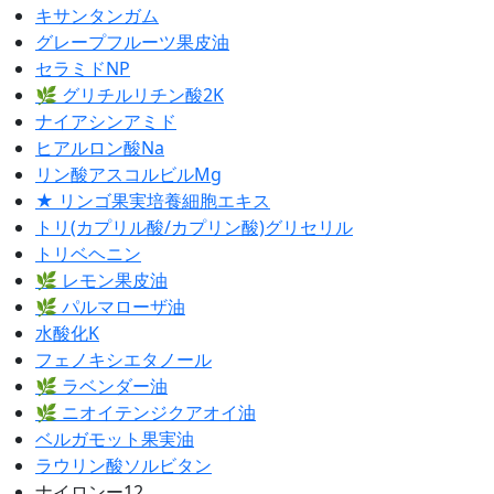
キサンタンガム
グレープフルーツ果皮油
セラミドNP
🌿 グリチルリチン酸2K
ナイアシンアミド
ヒアルロン酸Na
リン酸アスコルビルMg
★ リンゴ果実培養細胞エキス
トリ(カプリル酸/カプリン酸)グリセリル
トリベヘニン
🌿 レモン果皮油
🌿 パルマローザ油
水酸化K
フェノキシエタノール
🌿 ラベンダー油
🌿 ニオイテンジクアオイ油
ベルガモット果実油
ラウリン酸ソルビタン
ナイロンー12