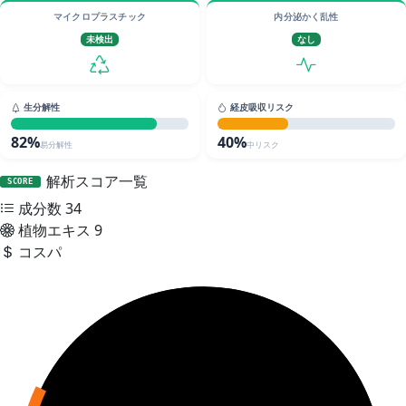
マイクロプラスチック
内分泌かく乱性
未検出
なし
生分解性
経皮吸収リスク
82%
40%
易分解性
中リスク
解析スコア一覧
SCORE
成分数
34
植物エキス
9
コスパ