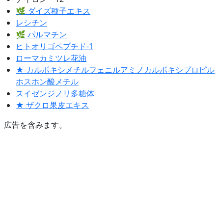
🌿 ダイズ種子エキス
レシチン
🌿 パルマチン
ヒトオリゴペプチド-1
ローマカミツレ花油
★ カルボキシメチルフェニルアミノカルボキシプロピル
ホスホン酸メチル
スイゼンジノリ多糖体
★ ザクロ果皮エキス
広告を含みます。