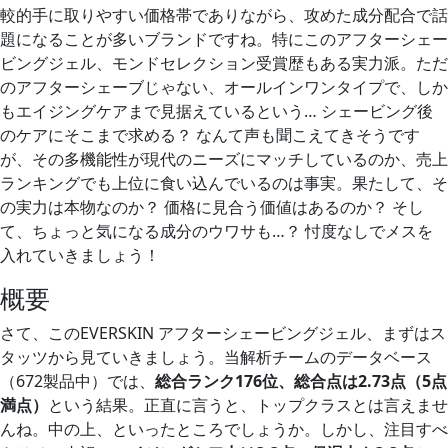
較的手に取りやすい価格帯でありながら、攻めた成分配合で話
題になることが多いブランドですね。特にこのアフターシェー
ビングジェル、モンドセレクション受賞歴もある実力派。ただ
のアフターシェーブじゃない、オールインワンタイプで、しか
もエイジングケアまで見据えているという… シェービング後
のケアにそこまで求める？ なんて声も聞こえてきそうです
が、その多機能性が現代のニーズにマッチしているのか、売上
ランキングでも上位に食い込んでいるのは事実。果たして、そ
の実力は本物なのか？ 価格に見合う価値はあるのか？ そし
て、ちょっと気になる成分のウワサも…？ 忖度なしでメスを
入れていきましょう！
概要
さて、このEVERSKIN アフターシェービングジェル、まずはス
タッツから見ていきましょう。当解析チームのデータベース
（672製品中）では、
総合ランク176位、総合点は2.73点（5点
満点）
という結果。正直に言うと、トップクラスとは言えませ
んね。中の上、といったところでしょうか。しかし、注目すべ