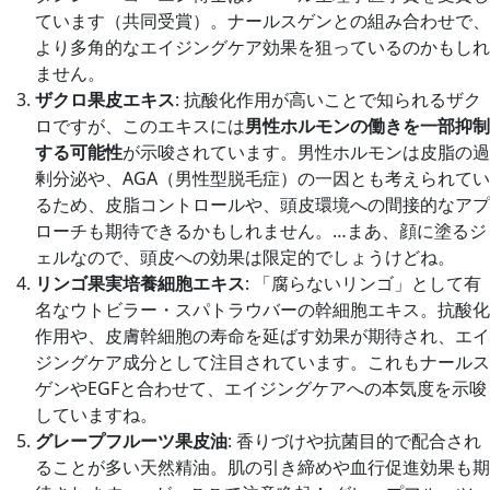
ています（共同受賞）。ナールスゲンとの組み合わせで、
より多角的なエイジングケア効果を狙っているのかもしれ
ません。
ザクロ果皮エキス
: 抗酸化作用が高いことで知られるザク
ロですが、このエキスには
男性ホルモンの働きを一部抑制
する可能性
が示唆されています。男性ホルモンは皮脂の過
剰分泌や、AGA（男性型脱毛症）の一因とも考えられてい
るため、皮脂コントロールや、頭皮環境への間接的なアプ
ローチも期待できるかもしれません。…まあ、顔に塗るジ
ェルなので、頭皮への効果は限定的でしょうけどね。
リンゴ果実培養細胞エキス
: 「腐らないリンゴ」として有
名なウトビラー・スパトラウバーの幹細胞エキス。抗酸化
作用や、皮膚幹細胞の寿命を延ばす効果が期待され、エイ
ジングケア成分として注目されています。これもナールス
ゲンやEGFと合わせて、エイジングケアへの本気度を示唆
していますね。
グレープフルーツ果皮油
: 香りづけや抗菌目的で配合され
ることが多い天然精油。肌の引き締めや血行促進効果も期