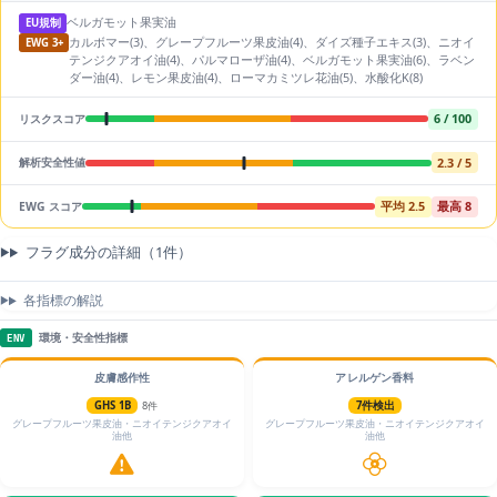
ベルガモット果実油
EU規制
カルボマー(3)、グレープフルーツ果皮油(4)、ダイズ種子エキス(3)、ニオイ
EWG 3+
テンジクアオイ油(4)、パルマローザ油(4)、ベルガモット果実油(6)、ラベン
ダー油(4)、レモン果皮油(4)、ローマカミツレ花油(5)、水酸化K(8)
6 / 100
リスクスコア
2.3 / 5
解析安全性値
平均 2.5
最高 8
EWG スコア
フラグ成分の詳細（1件）
各指標の解説
環境・安全性指標
ENV
皮膚感作性
アレルゲン香料
GHS 1B
8件
7件検出
グレープフルーツ果皮油・ニオイテンジクアオイ
グレープフルーツ果皮油・ニオイテンジクアオイ
油他
油他