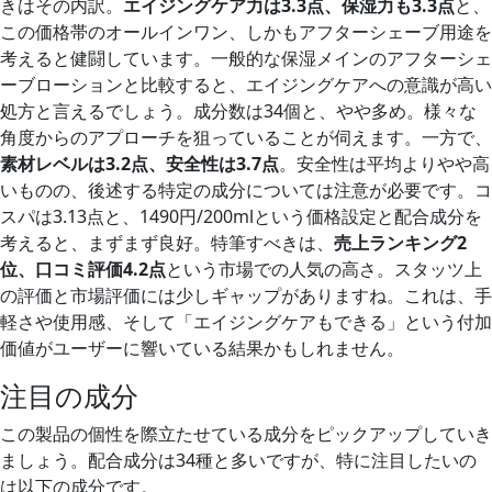
きはその内訳。
エイジングケア力は3.3点、保湿力も3.3点
と、
この価格帯のオールインワン、しかもアフターシェーブ用途を
考えると健闘しています。一般的な保湿メインのアフターシェ
ーブローションと比較すると、エイジングケアへの意識が高い
処方と言えるでしょう。成分数は34個と、やや多め。様々な
角度からのアプローチを狙っていることが伺えます。一方で、
素材レベルは3.2点、安全性は3.7点
。安全性は平均よりやや高
いものの、後述する特定の成分については注意が必要です。コ
スパは3.13点と、1490円/200mlという価格設定と配合成分を
考えると、まずまず良好。特筆すべきは、
売上ランキング2
位、口コミ評価4.2点
という市場での人気の高さ。スタッツ上
の評価と市場評価には少しギャップがありますね。これは、手
軽さや使用感、そして「エイジングケアもできる」という付加
価値がユーザーに響いている結果かもしれません。
注目の成分
この製品の個性を際立たせている成分をピックアップしていき
ましょう。配合成分は34種と多いですが、特に注目したいの
は以下の成分です。