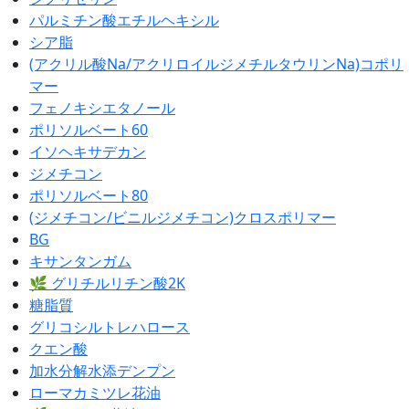
パルミチン酸エチルヘキシル
シア脂
(アクリル酸Na/アクリロイルジメチルタウリンNa)コポリ
マー
フェノキシエタノール
ポリソルベート60
イソヘキサデカン
ジメチコン
ポリソルベート80
(ジメチコン/ビニルジメチコン)クロスポリマー
BG
キサンタンガム
🌿 グリチルリチン酸2K
糖脂質
グリコシルトレハロース
クエン酸
加水分解水添デンプン
ローマカミツレ花油