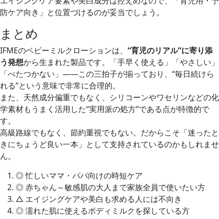
エイジングケア要素や美白成分は控えめなので、「育児用・予
防ケア向き」と位置づけるのが妥当でしょう。
まとめ
IFMEのベビーミルクローションは、
“育児のリアル”に寄り添
う発想
から生まれた製品です。「手早く使える」「やさしい」
「べたつかない」——この三拍子が揃っており、“毎日続けら
れる”という意味で非常に合理的。
また、天然成分偏重でもなく、シリコーンやワセリンなどの化
学素材もうまく活用した“実用派の処方”である点が特徴的で
す。
高級路線でもなく、節約重視でもない。だからこそ「迷ったと
きにちょうど良い一本」として支持されているのかもしれませ
ん。
◎ 忙しいママ・パパ向けの時短ケア
◎ 赤ちゃん～敏感肌の大人まで家族全員で使いたい方
△ エイジングケアや美白も求める人には不向き
◎ 濡れた肌に使えるボディミルクを探している方