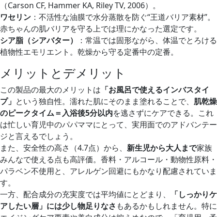
（Carson CF, Hammer KA, Riley TV, 2006）。
ワセリン
：不活性な油膜で水分蒸散を防ぐ“王道バリア素材”。
赤ちゃんの肌バリアを守る上では理にかなった選定です。
シア脂（シアバター）
：常温では固形ながら、体温でとろける
植物性エモリエント。乾燥から守る定番中の定番。
メリットとデメリット
この製品の最大のメリットは
「お風呂で使えるインバスタイ
プ」
という独自性。濡れた肌にそのまま塗れることで、
肌乾燥
のピークタイム＝入浴後5分以内
を逃さずにケアできる。これ
は忙しい育児中のパパママにとって、実用面でのアドバンテー
ジと言えるでしょう。
また、安全性の高さ（4.7点）から、
新生児から大人まで
家族
みんなで使える点も高評価。香料・アルコール・動物性原料・
パラベン不使用と、アレルゲン回避にもかなり配慮されていま
す。
一方、配合成分の充実度では平均値にとどまり、
「しっかりケ
アしたい層」には少し物足りなさ
もあるかもしれません。特に