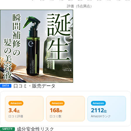
口コミ・販売データ
DATA
Amazon
Amazon
Amazon
3.4
168
2112
点
件
位
口コミ評価
口コミ数
Amazonランク
成分安全性リスク
SAFETY