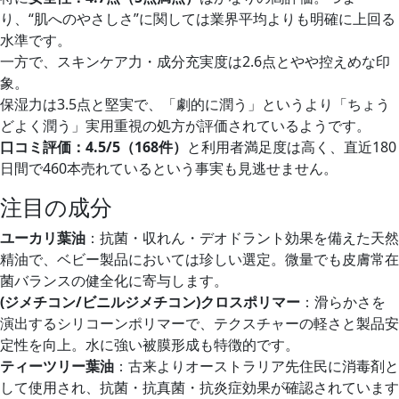
り、“肌へのやさしさ”に関しては業界平均よりも明確に上回る
水準です。
一方で、スキンケア力・成分充実度は2.6点とやや控えめな印
象。
保湿力は3.5点と堅実で、「劇的に潤う」というより「ちょう
どよく潤う」実用重視の処方が評価されているようです。
口コミ評価：4.5/5（168件）
と利用者満足度は高く、直近180
日間で460本売れているという事実も見逃せません。
注目の成分
ユーカリ葉油
：抗菌・収れん・デオドラント効果を備えた天然
精油で、ベビー製品においては珍しい選定。微量でも皮膚常在
菌バランスの健全化に寄与します。
(ジメチコン/ビニルジメチコン)クロスポリマー
：滑らかさを
演出するシリコーンポリマーで、テクスチャーの軽さと製品安
定性を向上。水に強い被膜形成も特徴的です。
ティーツリー葉油
：古来よりオーストラリア先住民に消毒剤と
して使用され、抗菌・抗真菌・抗炎症効果が確認されています