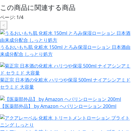
この商品に関連する商品
ページ:
1
/
4
<
うるおいもち肌 化粧水 150ml とろみ保湿ローション 日本酒由
来成分配合 しっとり処方
菊正宗 日本酒の化粧水 ハリつや保湿 500ml ナイアシンアミド
セラミド 大容量
【医薬部外品】 by Amazon ヘパリンローション 200ml