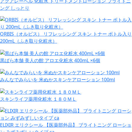
アクアレーベル 化粧水 トリートメントローション ブライトニ
ング しっとり
ORBIS（オルビス） リフレッシング スキン トナー ボトル入り
200mL（ふき取り化粧水）
黒ばら本舗 美人の館 アロエ化粧水 400mL ×6個
みんなでみらいを 米ぬかスキンケアローション 100ml
スキンライフ薬用化粧水 １８０ＭＬ
ELIXIR エリクシール 【医薬部外品】 ブライトニング ローショ