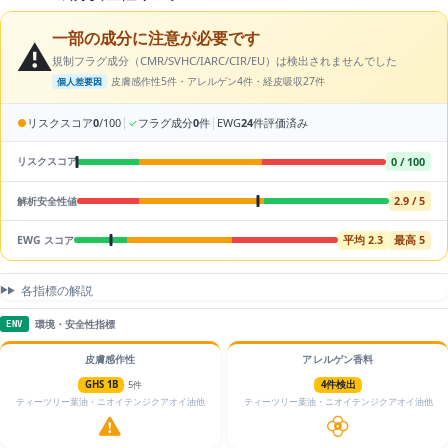
一部の成分に注意が必要です
⚠️
規制フラグ成分（CMR/SVHC/IARC/CIR/EU）は検出されませんでした
皮膚感作性5件・アレルゲン4件・経皮吸収27件
個人差要因
|
|
●
リスクスコア
0
/100
✓
フラグ成分
0
件
EWG
24
件評価済み
0 / 100
リスクスコア
2.9 / 5
解析安全性値
平均 2.3
最高 5
EWG スコア
各指標の解説
環境・安全性指標
ENV
皮膚感作性
アレルゲン香料
GHS 1B
5件
4件検出
ティーツリー葉油・ニオイテンジクアオイ油他
ティーツリー葉油・ニオイテンジクアオイ油他