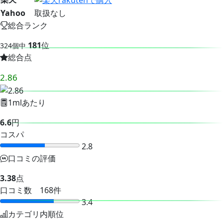
Yahoo
取扱なし
総合ランク
181
位
324個中
総合点
2.86
1mlあたり
6.6
円
コスパ
2.8
口コミの評価
3.38
点
口コミ数 168件
3.4
カテゴリ内順位