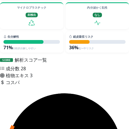
マイクロプラスチック
内分泌かく乱性
未検出
なし
生分解性
経皮吸収リスク
71%
36%
比較的分解しやすい
低〜中リスク
解析スコア一覧
SCORE
成分数
28
植物エキス
3
コスパ