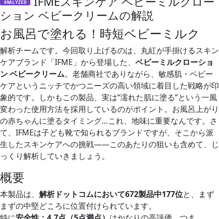
IFMEスキンケア ベビーミルクロー
ANALYZED
ション ベビークリームの解説
お風呂で塗れる！時短ベビーミルク
解析チームです。今回取り上げるのは、丸紅が手掛けるスキン
ケアブランド「IFME」から登場した、
ベビーミルクローショ
ン ベビークリーム
。老舗商社でありながら、敏感肌・ベビー
ケアというニッチでかつニーズの高い領域に着目した戦略が印
象的です。しかもこの製品、実は“濡れた肌に塗る”という一風
変わった使用方法を採用しているのがポイント。お風呂上がり
の赤ちゃんに塗るタイミング…これ、地味に重要なんです。さ
て、IFMEは子ども靴で知られるブランドですが、そこから派
生したスキンケアへの挑戦——このあたりの狙いも含めて、じ
っくり解析していきましょう。
概要
本製品は、
解析ドットコムにおいて672製品中177位
と、まず
まずの中堅どころに位置付けられています。
特に
安全性：4.7点（5点満点）
はかなりの高評価。つま