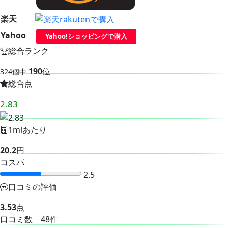
楽天
Yahoo
Yahoo!ショッピングで購入
総合ランク
190
位
324個中
総合点
2.83
1mlあたり
20.2
円
コスパ
2.5
口コミの評価
3.53
点
口コミ数 48件