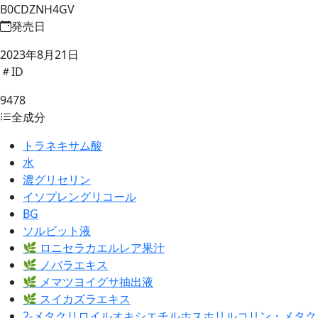
B0CDZNH4GV
発売日
2023年8月21日
ID
9478
全成分
トラネキサム酸
水
濃グリセリン
イソプレングリコール
BG
ソルビット液
🌿 ロニセラカエルレア果汁
🌿 ノバラエキス
🌿 メマツヨイグサ抽出液
🌿 スイカズラエキス
2-メタクリロイルオキシエチルホスホリルコリン・メタク