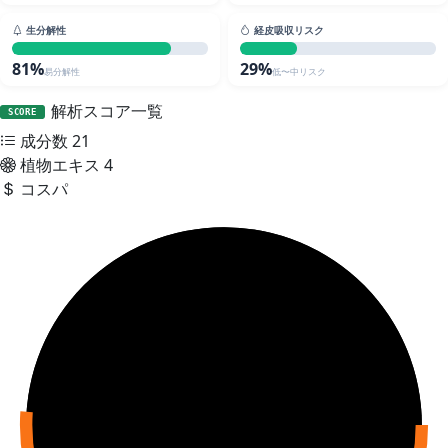
生分解性
経皮吸収リスク
81%
29%
易分解性
低〜中リスク
解析スコア一覧
SCORE
成分数
21
植物エキス
4
コスパ