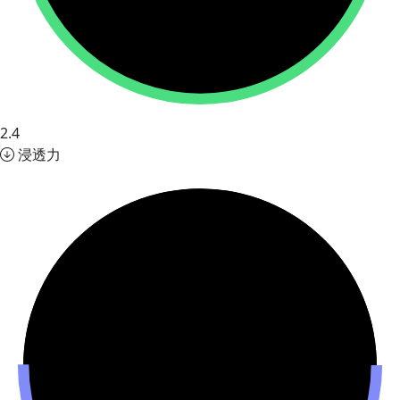
2.4
浸透力