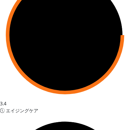
3.4
エイジングケア