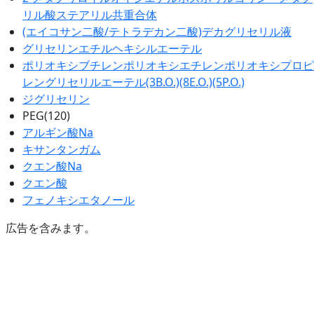
リル酸ステアリル共重合体
(エイコサン二酸/テトラデカン二酸)デカグリセリル液
グリセリンエチルヘキシルエーテル
ポリオキシブチレンポリオキシエチレンポリオキシプロピ
レングリセリルエーテル(3B.O.)(8E.O.)(5P.O.)
ジグリセリン
PEG(120)
アルギン酸Na
キサンタンガム
クエン酸Na
クエン酸
フェノキシエタノール
広告を含みます。