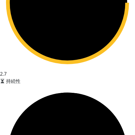
2.7
持続性