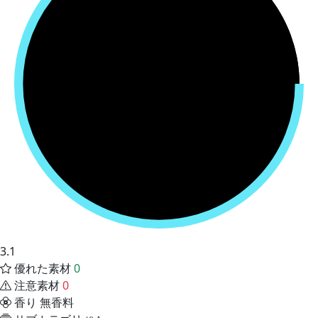
3.1
優れた素材
0
注意素材
0
香り
無香料