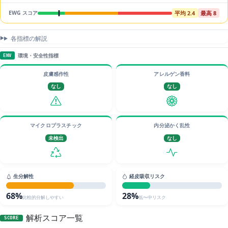
平均 2.4
最高 8
EWG スコア
各指標の解説
環境・安全性指標
ENV
皮膚感作性
アレルゲン香料
なし
なし
マイクロプラスチック
内分泌かく乱性
未検出
なし
生分解性
経皮吸収リスク
68%
28%
比較的分解しやすい
低〜中リスク
解析スコア一覧
SCORE