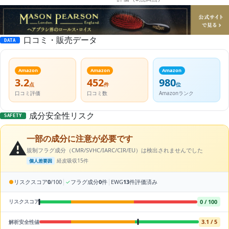
口コミ・販売データ
DATA
Amazon
Amazon
Amazon
3.2
452
980
点
件
位
口コミ評価
口コミ数
Amazonランク
成分安全性リスク
SAFETY
一部の成分に注意が必要です
⚠️
規制フラグ成分（CMR/SVHC/IARC/CIR/EU）は検出されませんでした
経皮吸収15件
個人差要因
|
|
●
リスクスコア
0
/100
✓
フラグ成分
0
件
EWG
13
件評価済み
0 / 100
リスクスコア
3.1 / 5
解析安全性値