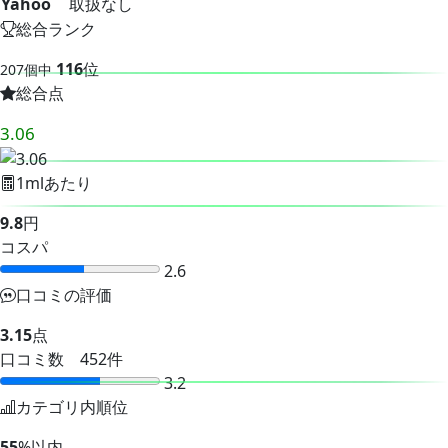
Yahoo
取扱なし
総合ランク
116
位
207個中
総合点
3.06
1mlあたり
9.8
円
コスパ
2.6
口コミの評価
3.15
点
口コミ数 452件
3.2
カテゴリ内順位
55
%以内