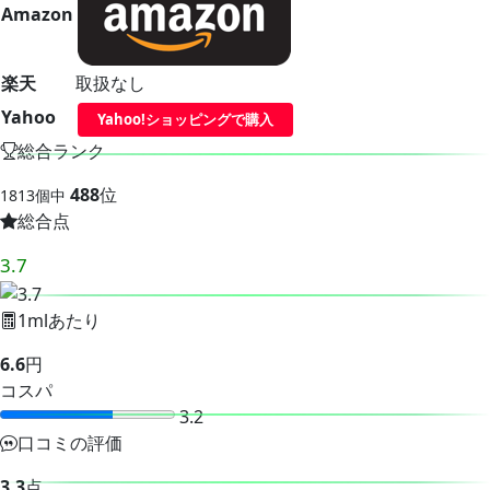
Amazon
楽天
取扱なし
Yahoo
Yahoo!ショッピングで購入
総合ランク
488
位
1813個中
総合点
3.7
1mlあたり
6.6
円
コスパ
3.2
口コミの評価
3.3
点