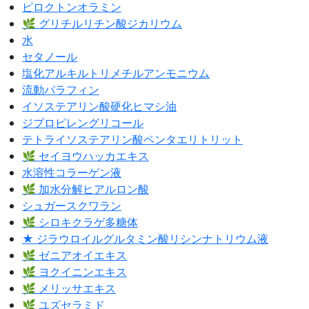
ピロクトンオラミン
🌿 グリチルリチン酸ジカリウム
水
セタノール
塩化アルキルトリメチルアンモニウム
流動パラフィン
イソステアリン酸硬化ヒマシ油
ジプロピレングリコール
テトライソステアリン酸ペンタエリトリット
🌿 セイヨウハッカエキス
水溶性コラーゲン液
🌿 加水分解ヒアルロン酸
シュガースクワラン
🌿 シロキクラゲ多糖体
★ ジラウロイルグルタミン酸リシンナトリウム液
🌿 ゼニアオイエキス
🌿 ヨクイニンエキス
🌿 メリッサエキス
🌿 ユズセラミド