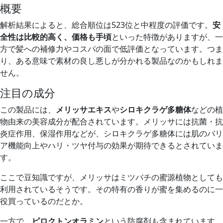
概要
解析結果によると、総合順位は523位と中程度の評価です。
安
全性は比較的高く、価格も手頃
といった特徴がありますが、一
方で髪への補修力やコスパの面で低評価となっています。つま
り、ある意味で素材の良し悪しが分かれる製品なのかもしれま
せん。
注目の成分
この製品には、
メリッサエキス
や
シロキクラゲ多糖体
などの植
物由来の美容成分が配合されています。メリッサには抗菌・抗
炎症作用、保湿作用などが、シロキクラゲ多糖体には肌のバリ
ア機能向上やハリ・ツヤ付与の効果が期待できるとされていま
す。
ここで豆知識ですが、メリッサはミツバチの蜜源植物としても
利用されているそうです。その特有の香りが蜜を集めるのに一
役買っているのだとか。
一方で、
ピロクトンオラミン
という防腐剤も含まれています。