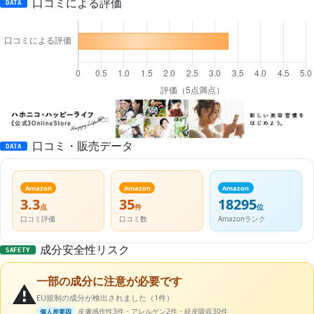
口コミによる評価
DATA
口コミ・販売データ
DATA
Amazon
Amazon
Amazon
3.3
35
18295
点
件
位
口コミ評価
口コミ数
Amazonランク
成分安全性リスク
SAFETY
一部の成分に注意が必要です
⚠️
EU規制の成分が検出されました（1件）
皮膚感作性3件・アレルゲン2件・経皮吸収30件
個人差要因