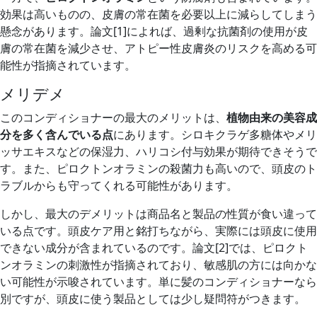
効果は高いものの、皮膚の常在菌を必要以上に減らしてしまう
懸念があります。論文[1]によれば、過剰な抗菌剤の使用が皮
膚の常在菌を減少させ、アトピー性皮膚炎のリスクを高める可
能性が指摘されています。
メリデメ
このコンディショナーの最大のメリットは、
植物由来の美容成
分を多く含んでいる点
にあります。シロキクラゲ多糖体やメリ
ッサエキスなどの保湿力、ハリコシ付与効果が期待できそうで
す。また、ピロクトンオラミンの殺菌力も高いので、頭皮のト
ラブルからも守ってくれる可能性があります。
しかし、最大のデメリットは商品名と製品の性質が食い違って
いる点です。頭皮ケア用と銘打ちながら、実際には頭皮に使用
できない成分が含まれているのです。論文[2]では、ピロクト
ンオラミンの刺激性が指摘されており、敏感肌の方には向かな
い可能性が示唆されています。単に髪のコンディショナーなら
別ですが、頭皮に使う製品としては少し疑問符がつきます。