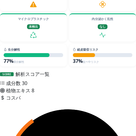
マイクロプラスチック
内分泌かく乱性
未検出
なし
生分解性
経皮吸収リスク
77%
37%
易分解性
低〜中リスク
解析スコア一覧
SCORE
成分数
30
植物エキス
8
コスパ