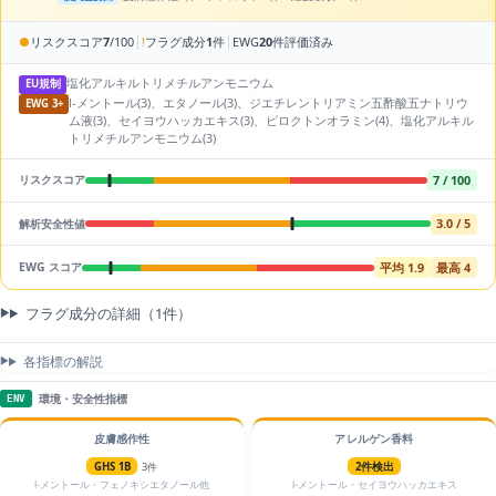
|
|
●
リスクスコア
7
/100
!
フラグ成分
1
件
EWG
20
件評価済み
塩化アルキルトリメチルアンモニウム
EU規制
l-メントール(3)、エタノール(3)、ジエチレントリアミン五酢酸五ナトリウ
EWG 3+
ム液(3)、セイヨウハッカエキス(3)、ピロクトンオラミン(4)、塩化アルキル
トリメチルアンモニウム(3)
7 / 100
リスクスコア
3.0 / 5
解析安全性値
平均 1.9
最高 4
EWG スコア
フラグ成分の詳細（1件）
各指標の解説
環境・安全性指標
ENV
皮膚感作性
アレルゲン香料
GHS 1B
3件
2件検出
l-メントール・フェノキシエタノール他
l-メントール・セイヨウハッカエキス