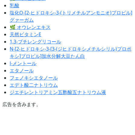
乳酸
塩化O-[2-ヒドロキシ-3-(トリメチルアンモニオ)プロピル]
グァーガム
🌿 オウレンエキス
天然ビタミンE
1,3-ブチレングリコール
N-[2-ヒドロキシ-3-[3-(ジヒドロキシメチルシリル)プロポ
キシ]プロピル]加水分解大豆たん白
l-メントール
エタノール
フェノキシエタノール
エデト酸二ナトリウム
ジエチレントリアミン五酢酸五ナトリウム液
広告を含みます。