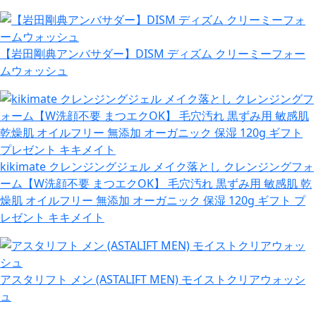
【岩田剛典アンバサダー】DISM ディズム クリーミーフォー
ムウォッシュ
kikimate クレンジングジェル メイク落とし クレンジングフォ
ーム【W洗顔不要 まつエクOK】 毛穴汚れ 黒ずみ用 敏感肌 乾
燥肌 オイルフリー 無添加 オーガニック 保湿 120g ギフト プ
レゼント キキメイト
アスタリフト メン (ASTALIFT MEN) モイストクリアウォッシ
ュ