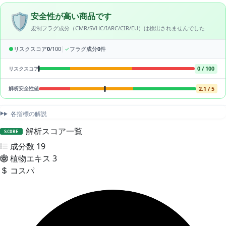
🛡️
安全性が高い商品です
規制フラグ成分（CMR/SVHC/IARC/CIR/EU）は検出されませんでした
|
●
リスクスコア
0
/100
✓
フラグ成分
0
件
0 / 100
リスクスコア
2.1 / 5
解析安全性値
各指標の解説
解析スコア一覧
SCORE
成分数
19
植物エキス
3
コスパ