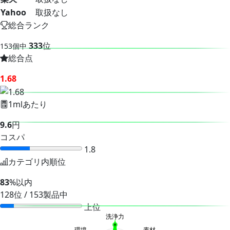
Yahoo
取扱なし
総合ランク
333
位
153個中
総合点
1.68
1mlあたり
9.6
円
コスパ
1.8
カテゴリ内順位
83
%以内
128位 / 153製品中
上位