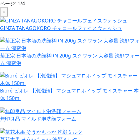
ページ:
1
/
4
<
GINZA TANAGOKORO チャコールフェイスウォッシュ
菊正宗 日本酒の洗顔料RN 200g スクワラン 大容量 洗顔フォー
ム 濃密泡
Bioré ビオレ 【泡洗顔】 マシュマロホイップ モイスチャー 本
体 150ml
無印良品 マイルド泡洗顔フォーム
草花木果 そうかもっか 洗顔ミルク