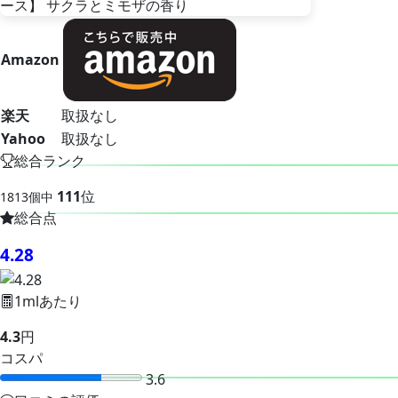
Amazon
楽天
取扱なし
Yahoo
取扱なし
総合ランク
111
位
1813個中
総合点
4.28
1mlあたり
4.3
円
コスパ
3.6