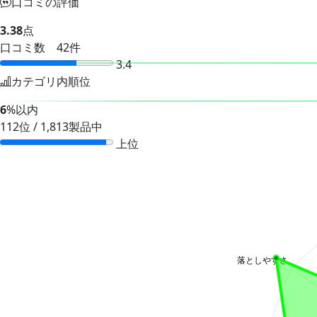
口コミの評価
3.38
点
口コミ数 42件
3.4
カテゴリ内順位
6
%以内
112位 / 1,813製品中
上位