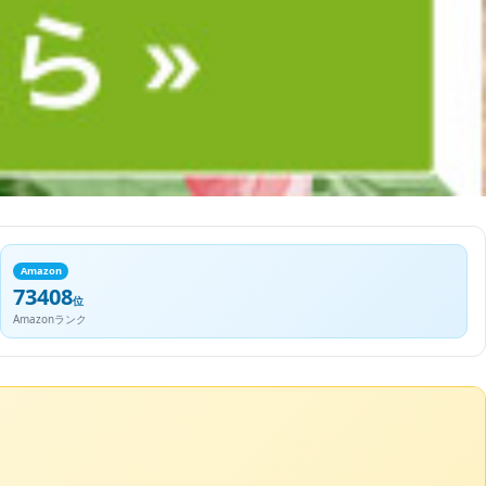
Amazon
73408
位
Amazonランク