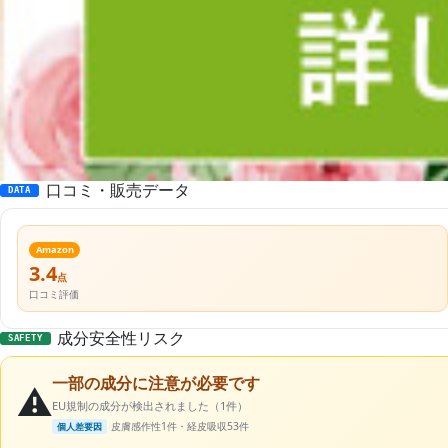
口コミ・販売データ
DATA
Amazon
3.4
点
口コミ評価
成分安全性リスク
SAFETY
一部の成分に注意が必要です
⚠️
EU規制の成分が検出されました（1件）
皮膚感作性1件・経皮吸収53件
個人差要因