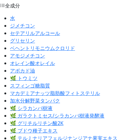
全成分
水
ジメチコン
セテアリルアルコール
グリセリン
ベヘントリモニウムクロリド
アモジメチコン
オレイン酸オレイル
アボカド油
🌿 トウミツ
スフィンゴ糖脂質
マカデミアナッツ脂肪酸フィトステリル
加水分解野菜タンパク
🌿 シラカンバ樹液
🌿 ガラクトミセス/シラカンバ樹液発酵液
🌿 グリチルリチン酸2K
🌿 ブドウ種子エキス
🌿 テルミナリアフェルジナンジアナ果実エキス