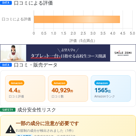
口コミによる評価
DATA
口コミ・販売データ
DATA
Amazon
Amazon
Amazon
4.4
40,929
1565
点
件
位
口コミ評価
口コミ数
Amazonランク
成分安全性リスク
SAFETY
一部の成分に注意が必要です
⚠️
EU規制の成分が検出されました（1件）