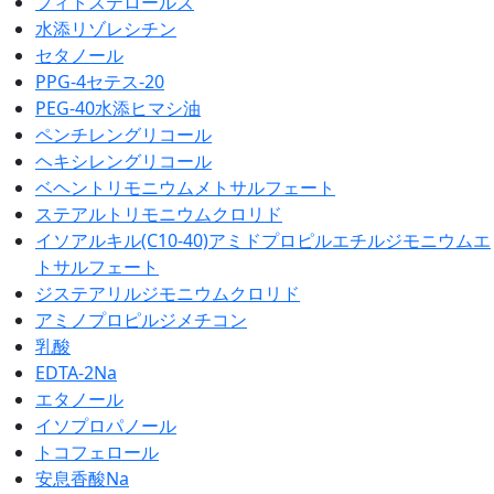
フィトステロールズ
水添リゾレシチン
セタノール
PPG-4セテス-20
PEG-40水添ヒマシ油
ペンチレングリコール
ヘキシレングリコール
ベヘントリモニウムメトサルフェート
ステアルトリモニウムクロリド
イソアルキル(C10-40)アミドプロピルエチルジモニウムエ
トサルフェート
ジステアリルジモニウムクロリド
アミノプロピルジメチコン
乳酸
EDTA-2Na
エタノール
イソプロパノール
トコフェロール
安息香酸Na