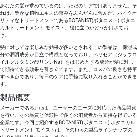
あなたの髪が求めているのは、ただのケアではありません。そ
れは、豊かな植物エキスの恵みをふんだんに含んだ、ハイクオ
リティなトリートメントであるBOTANIST(ボタニスト) ボタニ
カルトリートメント モイスト。役に立つかどうかはさてお
き。
髪に対しては楽しみな効果が多いとされるこの製品は、保湿成
分や潤滑成分が目立つ構成となっており、ペリセア（ジラウロ
イルグルタミン酸リシンNa）をはじめとする成分が髪に対し
て期待できる効果を引き立てます。また、コスパの良さも特筆
すべき点であり、毎日のケアに手軽に取り入れることができま
す。
製品概要
メーカーであるI-neは、ユーザーのニーズに対応した商品開発
を行い、その品質と信頼性で多くの消費者から支持を得ている
企業です。今回ご紹介するBOTANIST(ボタニスト) ボタニカル
トリートメント モイストは、そのI-neの製品ラインナップの
中でも特に注目すべき一品です。