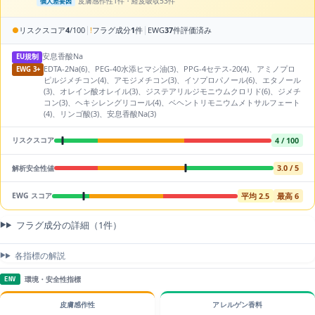
皮膚感作性1件・経皮吸収53件
個人差要因
|
|
●
リスクスコア
4
/100
!
フラグ成分
1
件
EWG
37
件評価済み
安息香酸Na
EU規制
EDTA-2Na(6)、PEG-40水添ヒマシ油(3)、PPG-4セテス-20(4)、アミノプロ
EWG 3+
ピルジメチコン(4)、アモジメチコン(3)、イソプロパノール(6)、エタノール
(3)、オレイン酸オレイル(3)、ジステアリルジモニウムクロリド(6)、ジメチ
コン(3)、ヘキシレングリコール(4)、ベヘントリモニウムメトサルフェート
(4)、リンゴ酸(3)、安息香酸Na(3)
4 / 100
リスクスコア
3.0 / 5
解析安全性値
平均 2.5
最高 6
EWG スコア
フラグ成分の詳細（1件）
各指標の解説
環境・安全性指標
ENV
皮膚感作性
アレルゲン香料