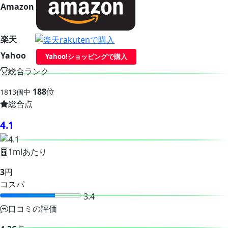
Amazon
楽天
Yahoo
Yahoo!ショッピングで購入
総合ランク
188
位
1813個中
総合点
4.1
1mlあたり
3
円
コスパ
3.4
口コミの評価