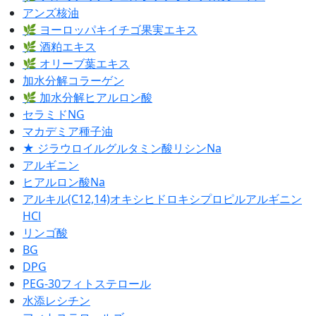
アンズ核油
🌿 ヨーロッパキイチゴ果実エキス
🌿 酒粕エキス
🌿 オリーブ葉エキス
加水分解コラーゲン
🌿 加水分解ヒアルロン酸
セラミドNG
マカデミア種子油
★ ジラウロイルグルタミン酸リシンNa
アルギニン
ヒアルロン酸Na
アルキル(C12,14)オキシヒドロキシプロピルアルギニン
HCl
リンゴ酸
BG
DPG
PEG-30フィトステロール
水添レシチン