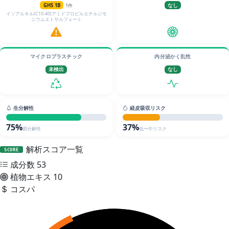
GHS 1B
1件
なし
イソアルキル(C10-40)アミドプロピルエチルジモ
ニウムエトサルフェート
マイクロプラスチック
内分泌かく乱性
未検出
なし
生分解性
経皮吸収リスク
75%
37%
易分解性
低〜中リスク
解析スコア一覧
SCORE
成分数
53
植物エキス
10
コスパ