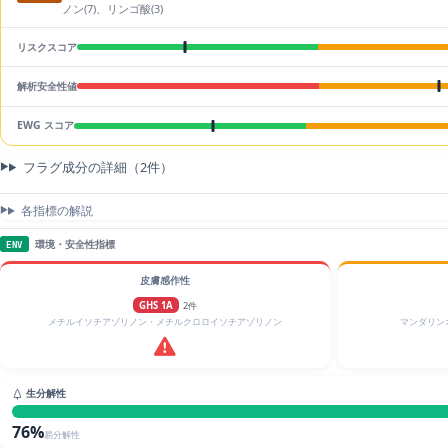
ノン(7)、リンゴ酸(3)
リスクスコア
解析安全性値
EWG スコア
フラグ成分の詳細（2件）
各指標の解説
環境・安全性指標
ENV
皮膚感作性
GHS 1A
2件
メチルイソチアゾリノン・メチルクロロイソチアゾリノン
マンダリン
生分解性
76%
易分解性