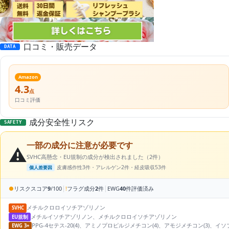
口コミ・販売データ
DATA
Amazon
4.3
点
口コミ評価
成分安全性リスク
SAFETY
一部の成分に注意が必要です
⚠️
SVHC高懸念・EU規制の成分が検出されました（2件）
皮膚感作性3件・アレルゲン2件・経皮吸収53件
個人差要因
|
|
●
リスクスコア
9
/100
!
フラグ成分
2
件
EWG
40
件評価済み
メチルクロロイソチアゾリノン
SVHC
メチルイソチアゾリノン、メチルクロロイソチアゾリノン
EU規制
PPG-4セテス-20(4)、アミノプロピルジメチコン(4)、アモジメチコン(3)
EWG 3+