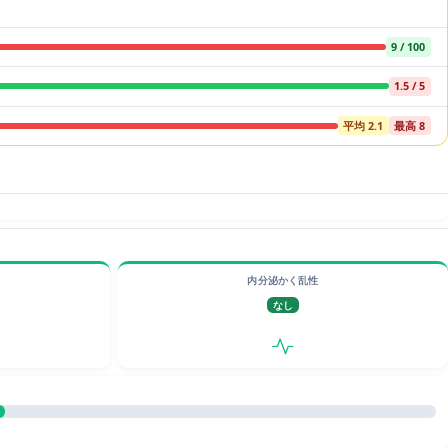
9 / 100
1.5 / 5
平均 2.1
最高 8
内分泌かく乱性
なし