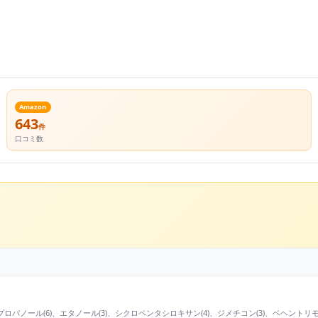
Amazon
643
件
口コミ数
、イソプロパノール(6)、エタノール(3)、シクロペンタシロキサン(4)、ジメチコン(3)、ベヘ