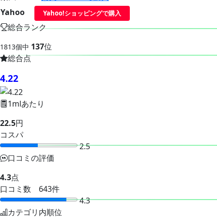
Yahoo
Yahoo!ショッピングで購入
総合ランク
137
位
1813個中
総合点
4.22
1mlあたり
22.5
円
コスパ
2.5
口コミの評価
4.3
点
口コミ数 643件
4.3
カテゴリ内順位