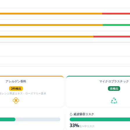
アレルゲン香料
マイクロプラスチック
2件検出
未検出
オレンジ果皮エキス・ローズマリー葉水
経皮吸収リスク
33%
低〜中リスク