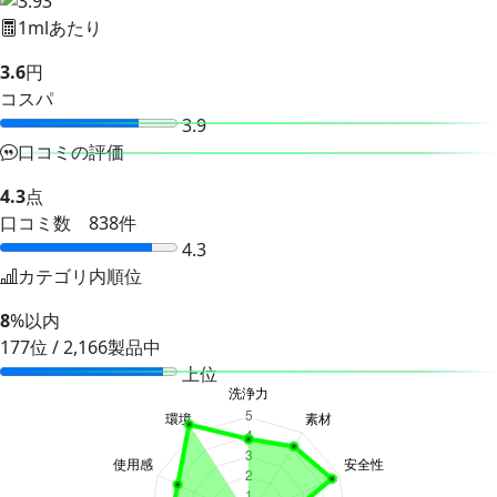
1mlあたり
3.6
円
コスパ
3.9
口コミの評価
4.3
点
口コミ数 838件
4.3
カテゴリ内順位
8
%以内
177位 / 2,166製品中
上位