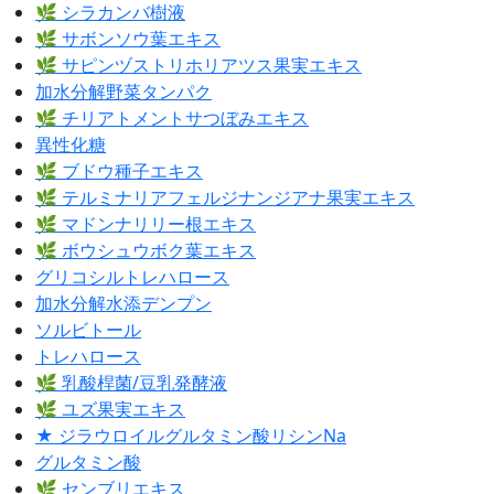
🌿 シラカンバ樹液
🌿 サボンソウ葉エキス
🌿 サピンヅストリホリアツス果実エキス
加水分解野菜タンパク
🌿 チリアトメントサつぼみエキス
異性化糖
🌿 ブドウ種子エキス
🌿 テルミナリアフェルジナンジアナ果実エキス
🌿 マドンナリリー根エキス
🌿 ボウシュウボク葉エキス
グリコシルトレハロース
加水分解水添デンプン
ソルビトール
トレハロース
🌿 乳酸桿菌/豆乳発酵液
🌿 ユズ果実エキス
★ ジラウロイルグルタミン酸リシンNa
グルタミン酸
🌿 センブリエキス