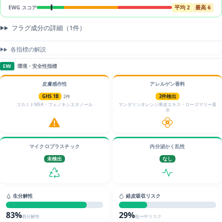
平均 2
最高 6
EWG スコア
フラグ成分の詳細（1件）
各指標の解説
環境・安全性指標
ENV
皮膚感作性
アレルゲン香料
GHS 1B
2件
2件検出
コカミドMEA・フェノキシエタノール
マンダリンオレンジ果皮エキス・ローズマリー葉
水
マイクロプラスチック
内分泌かく乱性
未検出
なし
生分解性
経皮吸収リスク
83%
29%
易分解性
低〜中リスク