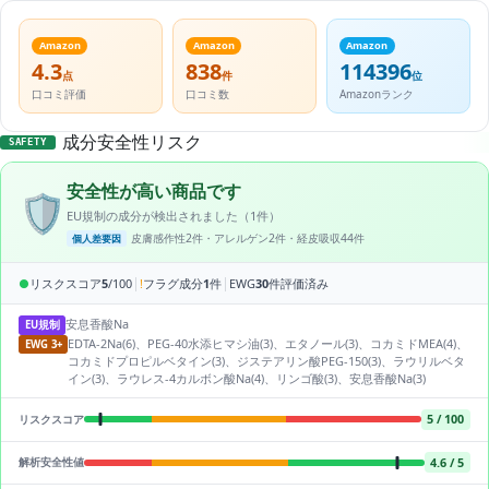
Amazon
Amazon
Amazon
4.3
838
114396
点
件
位
口コミ評価
口コミ数
Amazonランク
成分安全性リスク
SAFETY
安全性が高い商品です
🛡️
EU規制の成分が検出されました（1件）
皮膚感作性2件・アレルゲン2件・経皮吸収44件
個人差要因
|
|
●
リスクスコア
5
/100
!
フラグ成分
1
件
EWG
30
件評価済み
安息香酸Na
EU規制
EDTA-2Na(6)、PEG-40水添ヒマシ油(3)、エタノール(3)、コカミドMEA(4)、
EWG 3+
コカミドプロピルベタイン(3)、ジステアリン酸PEG-150(3)、ラウリルベタ
イン(3)、ラウレス-4カルボン酸Na(4)、リンゴ酸(3)、安息香酸Na(3)
5 / 100
リスクスコア
4.6 / 5
解析安全性値