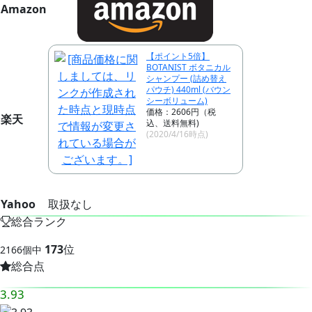
Amazon
【ポイント5倍】
BOTANIST ボタニカル
シャンプー (詰め替え
パウチ) 440ml (バウン
シーボリューム)
価格：2606円（税
楽天
込、送料無料)
(2020/4/16時点)
Yahoo
取扱なし
総合ランク
173
位
2166個中
総合点
3.93