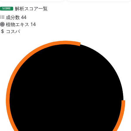
解析スコア一覧
SCORE
成分数
44
植物エキス
14
コスパ