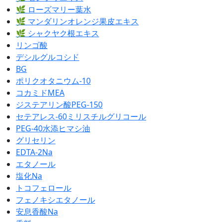
🌿 ローズマリー葉水
🌿 マンダリンオレンジ果皮エキス
🌿 シャクヤク根エキス
リンゴ酸
デシルグルコシド
BG
ポリクオタニウム-10
コカミドMEA
ジステアリン酸PEG-150
セテアレス-60ミリスチルグリコール
PEG-40水添ヒマシ油
グリセリン
EDTA-2Na
エタノール
塩化Na
トコフェロール
フェノキシエタノール
安息香酸Na