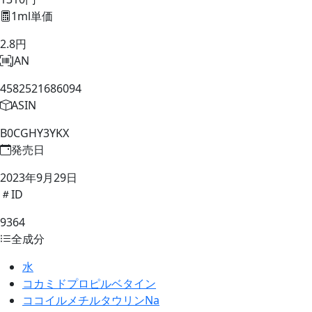
1ml単価
2.8円
JAN
4582521686094
ASIN
B0CGHY3YKX
発売日
2023年9月29日
ID
9364
全成分
水
コカミドプロピルベタイン
ココイルメチルタウリンNa