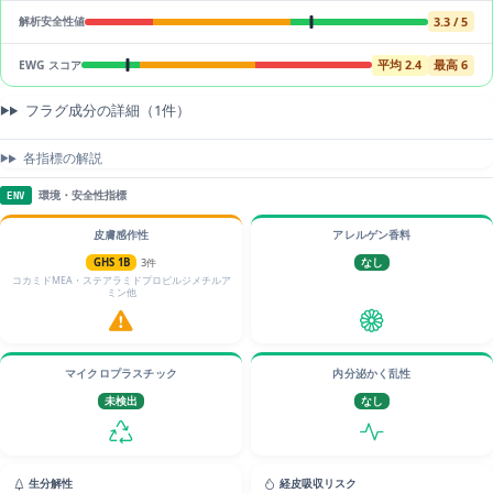
3.3 / 5
解析安全性値
平均 2.4
最高 6
EWG スコア
フラグ成分の詳細（1件）
各指標の解説
環境・安全性指標
ENV
皮膚感作性
アレルゲン香料
GHS 1B
3件
なし
コカミドMEA・ステアラミドプロピルジメチルア
ミン他
マイクロプラスチック
内分泌かく乱性
未検出
なし
生分解性
経皮吸収リスク