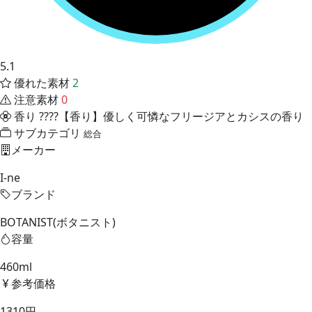
5.1
優れた素材
2
注意素材
0
香り
????【香り】優しく可憐なフリージアとカシスの香り
サブカテゴリ
総合
メーカー
I-ne
ブランド
BOTANIST(ボタニスト)
容量
460ml
参考価格
1310円