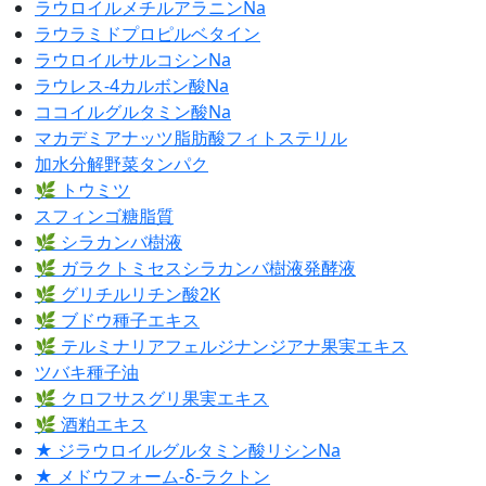
ラウロイルメチルアラニンNa
ラウラミドプロピルベタイン
ラウロイルサルコシンNa
ラウレス-4カルボン酸Na
ココイルグルタミン酸Na
マカデミアナッツ脂肪酸フィトステリル
加水分解野菜タンパク
🌿 トウミツ
スフィンゴ糖脂質
🌿 シラカンバ樹液
🌿 ガラクトミセスシラカンバ樹液発酵液
🌿 グリチルリチン酸2K
🌿 ブドウ種子エキス
🌿 テルミナリアフェルジナンジアナ果実エキス
ツバキ種子油
🌿 クロフサスグリ果実エキス
🌿 酒粕エキス
★ ジラウロイルグルタミン酸リシンNa
★ メドウフォーム-δ-ラクトン