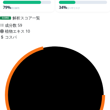
79%
34%
易分解性
低〜中リスク
解析スコア一覧
SCORE
成分数
59
植物エキス
10
コスパ