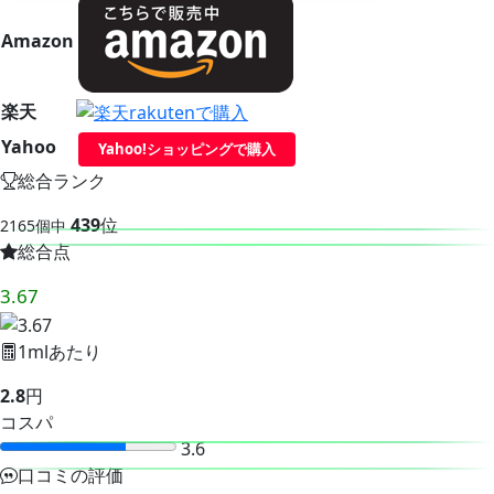
Amazon
楽天
Yahoo
Yahoo!ショッピングで購入
総合ランク
439
位
2165個中
総合点
3.67
1mlあたり
2.8
円
コスパ
3.6
口コミの評価