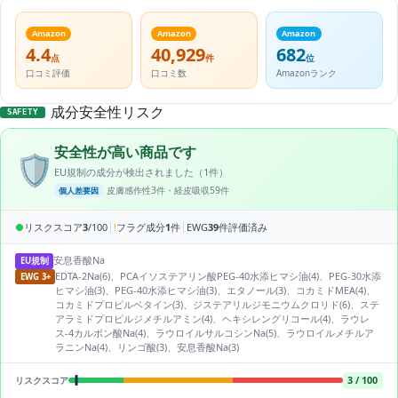
Amazon
Amazon
Amazon
4.4
40,929
682
点
件
位
口コミ評価
口コミ数
Amazonランク
成分安全性リスク
SAFETY
安全性が高い商品です
🛡️
EU規制の成分が検出されました（1件）
皮膚感作性3件・経皮吸収59件
個人差要因
|
|
●
リスクスコア
3
/100
!
フラグ成分
1
件
EWG
39
件評価済み
安息香酸Na
EU規制
EDTA-2Na(6)、PCAイソステアリン酸PEG-40水添ヒマシ油(4)、PEG-30水添
EWG 3+
ヒマシ油(3)、PEG-40水添ヒマシ油(3)、エタノール(3)、コカミドMEA(4)、
コカミドプロピルベタイン(3)、ジステアリルジモニウムクロリド(6)、ステ
アラミドプロピルジメチルアミン(4)、ヘキシレングリコール(4)、ラウレ
ス-4カルボン酸Na(4)、ラウロイルサルコシンNa(5)、ラウロイルメチルア
ラニンNa(4)、リンゴ酸(3)、安息香酸Na(3)
3 / 100
リスクスコア