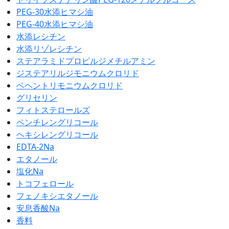
PEG-30水添ヒマシ油
PEG-40水添ヒマシ油
水添レシチン
水添リゾレシチン
ステアラミドプロピルジメチルアミン
ジステアリルジモニウムクロリド
ベヘントリモニウムクロリド
グリセリン
フィトステロールズ
ペンチレングリコール
ヘキシレングリコール
EDTA-2Na
エタノール
塩化Na
トコフェロール
フェノキシエタノール
安息香酸Na
香料