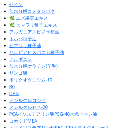
ゼイン
加水分解コメタンパク
🌿 ユズ果実エキス
🌿 ヒマワリ種子エキス
アルガニアスピノサ核油
ホホバ種子油
ヒマワリ種子油
サルビアヒスパニカ種子油
アルギニン
加水分解ケラチン(羊毛)
リンゴ酸
ポリクオタニウム-10
BG
DPG
デシルグルコシド
メチルグルセス-20
PCAイソステアリン酸PEG-40水添ヒマシ油
コカミドMEA
トリイソステアリン酸PEG-120メチルグルコース