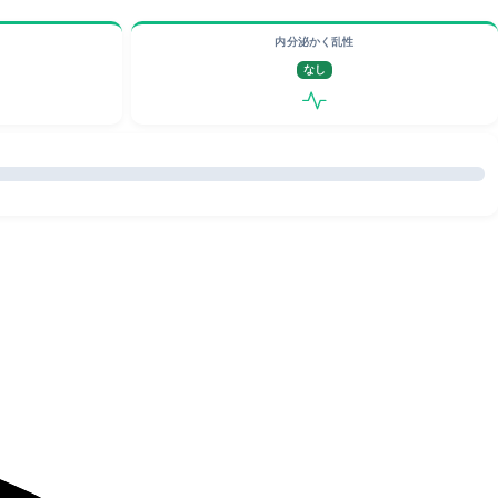
内分泌かく乱性
なし