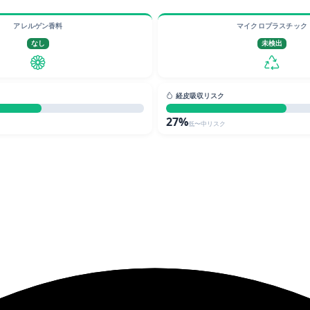
アレルゲン香料
マイクロプラスチック
なし
未検出
経皮吸収リスク
27%
低〜中リスク