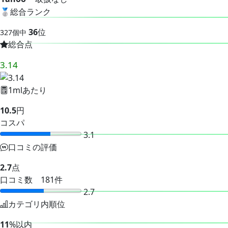
🥈
総合ランク
36
位
327個中
総合点
3.14
1mlあたり
10.5
円
コスパ
3.1
口コミの評価
2.7
点
口コミ数 181件
2.7
カテゴリ内順位
11
%以内