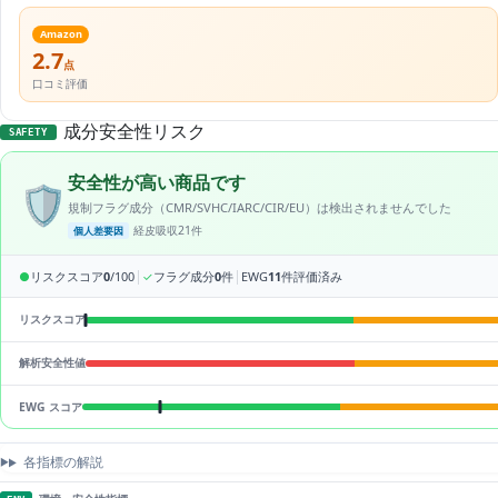
Amazon
2.7
点
口コミ評価
成分安全性リスク
SAFETY
安全性が高い商品です
🛡️
規制フラグ成分（CMR/SVHC/IARC/CIR/EU）は検出されませんでした
経皮吸収21件
個人差要因
|
|
●
リスクスコア
0
/100
✓
フラグ成分
0
件
EWG
11
件評価済み
リスクスコア
解析安全性値
EWG スコア
各指標の解説