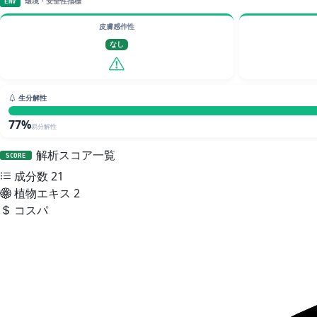
環境・安全性指標
ENV
皮膚感作性
なし
生分解性
77%
易分解性
解析スコア一覧
SCORE
成分数
21
植物エキス
2
コスパ