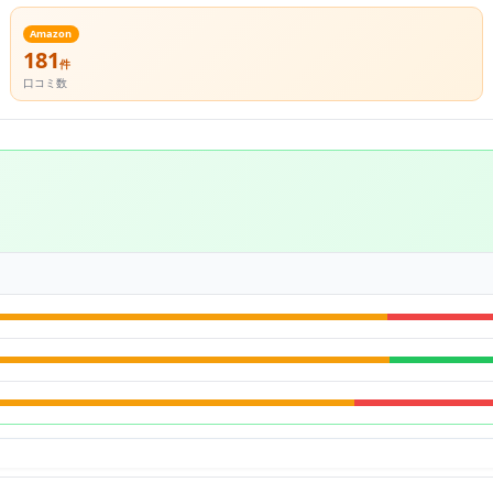
Amazon
181
件
口コミ数