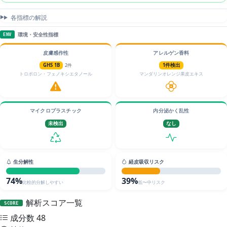
各指標の解説
環境・安全性指標
ENV
皮膚感作性
アレルゲン香料
GHS 1B
2件
1件検出
トロポロン・フェノキシエタノール
マンダリンオレンジ果皮エキス
マイクロプラスチック
内分泌かく乱性
未検出
なし
生分解性
経皮吸収リスク
74%
39%
比較的分解しやすい
低〜中リスク
解析スコア一覧
SCORE
成分数
48