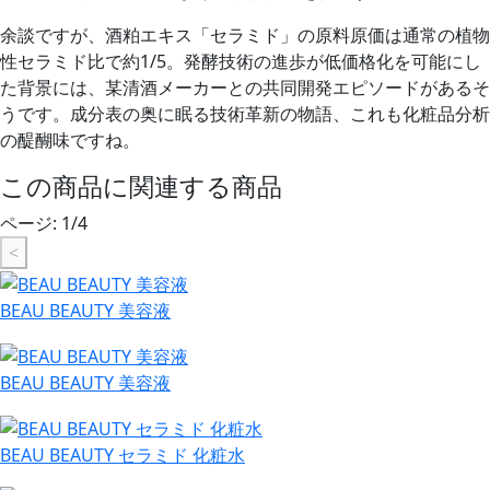
余談ですが、酒粕エキス「セラミド」の原料原価は通常の植物
性セラミド比で約1/5。発酵技術の進歩が低価格化を可能にし
た背景には、某清酒メーカーとの共同開発エピソードがあるそ
うです。成分表の奥に眠る技術革新の物語、これも化粧品分析
の醍醐味ですね。
この商品に関連する商品
ページ:
1
/
4
<
BEAU BEAUTY 美容液
BEAU BEAUTY 美容液
BEAU BEAUTY セラミド 化粧水