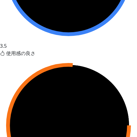
3.5
使用感の良さ