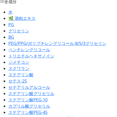
全成分
水
🌿 酒粕エキス
PG
グリセリン
BG
PEG/PPG/ポリブチレングリコール-8/5/3グリセリン
ペンチレングリコール
トリエチルヘキサノイン
ジメチコン
スクワラン
ステアリン酸
セテス-25
セテアリルアルコール
ステアリン酸グリセリル
ステアリン酸PEG-10
カプリル酸グリセリル
ステアリン酸PEG-45