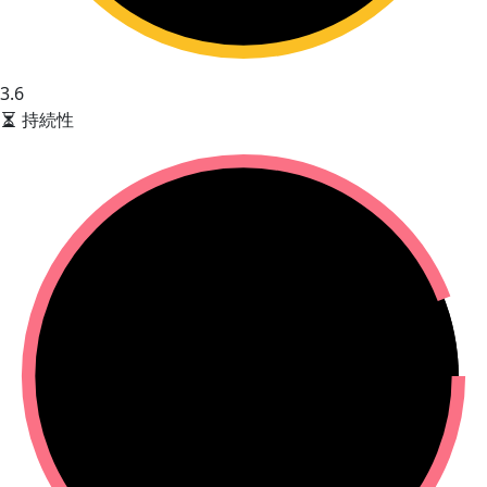
3.6
持続性