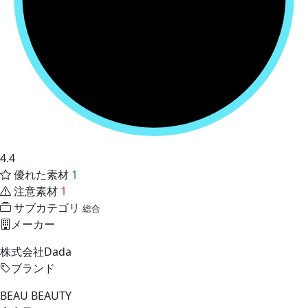
4.4
優れた素材
1
注意素材
1
サブカテゴリ
総合
メーカー
株式会社Dada
ブランド
BEAU BEAUTY