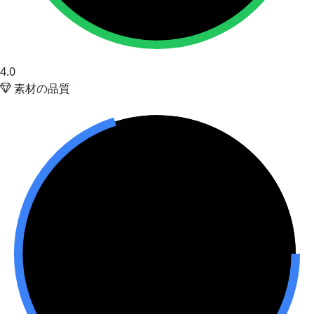
4.0
素材の品質