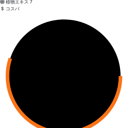
植物エキス
7
コスパ