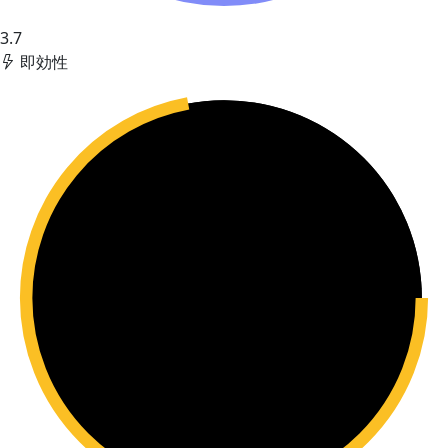
3.7
即効性