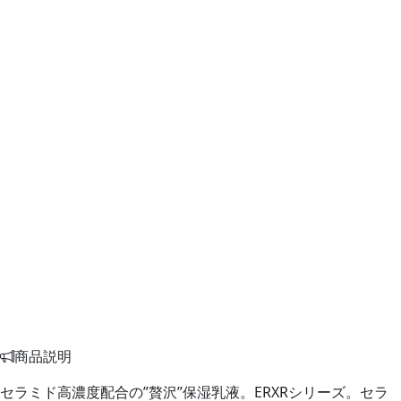
商品説明
セラミド高濃度配合の”贅沢”保湿乳液。ERXRシリーズ。セラ