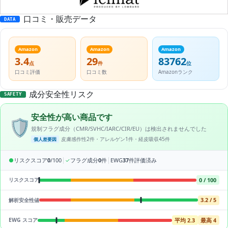
口コミ・販売データ
DATA
Amazon
Amazon
Amazon
3.4
29
83762
点
件
位
口コミ評価
口コミ数
Amazonランク
成分安全性リスク
SAFETY
安全性が高い商品です
🛡️
規制フラグ成分（CMR/SVHC/IARC/CIR/EU）は検出されませんでした
皮膚感作性2件・アレルゲン1件・経皮吸収45件
個人差要因
|
|
●
リスクスコア
0
/100
✓
フラグ成分
0
件
EWG
37
件評価済み
0 / 100
リスクスコア
3.2 / 5
解析安全性値
平均 2.3
最高 4
EWG スコア