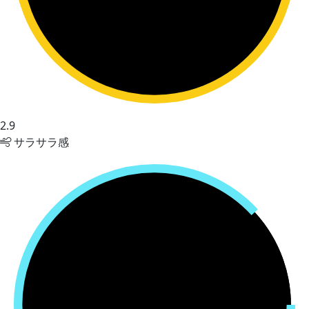
2.9
サラサラ感