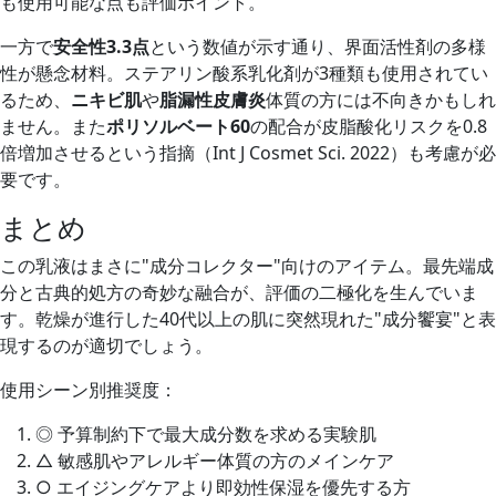
も使用可能な点も評価ポイント。
一方で
安全性3.3点
という数値が示す通り、界面活性剤の多様
性が懸念材料。ステアリン酸系乳化剤が3種類も使用されてい
るため、
ニキビ肌
や
脂漏性皮膚炎
体質の方には不向きかもしれ
ません。また
ポリソルベート60
の配合が皮脂酸化リスクを0.8
倍増加させるという指摘（Int J Cosmet Sci. 2022）も考慮が必
要です。
まとめ
この乳液はまさに"成分コレクター"向けのアイテム。最先端成
分と古典的処方の奇妙な融合が、評価の二極化を生んでいま
す。乾燥が進行した40代以上の肌に突然現れた"成分饗宴"と表
現するのが適切でしょう。
使用シーン別推奨度：
◎ 予算制約下で最大成分数を求める実験肌
△ 敏感肌やアレルギー体質の方のメインケア
○ エイジングケアより即効性保湿を優先する方