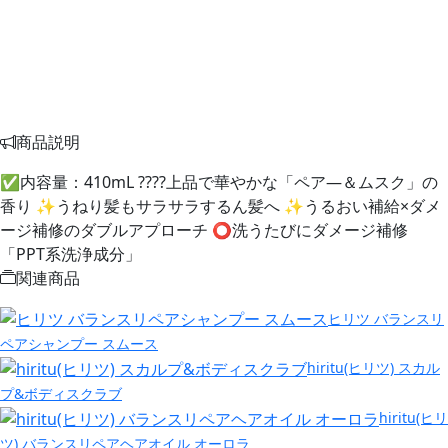
商品説明
✅内容量：410mL ????上品で華やかな「ペア―＆ムスク」の
香り ✨うねり髪もサラサラするん髪へ ✨うるおい補給×ダメ
ージ補修のダブルアプローチ ⭕洗うたびにダメージ補修
「PPT系洗浄成分」
関連商品
ヒリツ バランスリ
ペアシャンプー スムース
hiritu(ヒリツ) スカル
プ&ボディスクラブ
hiritu(ヒリ
ツ) バランスリペアヘアオイル オーロラ