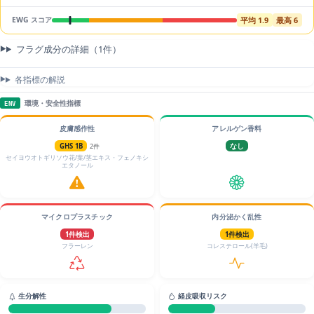
平均 1.9
最高 6
EWG スコア
フラグ成分の詳細（1件）
各指標の解説
環境・安全性指標
ENV
皮膚感作性
アレルゲン香料
GHS 1B
2件
なし
セイヨウオトギリソウ花/葉/茎エキス・フェノキシ
エタノール
マイクロプラスチック
内分泌かく乱性
1件検出
1件検出
フラーレン
コレステロール(羊毛)
生分解性
経皮吸収リスク