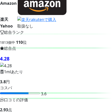
Amazon
楽天
Yahoo
取扱なし
総合ランク
110
位
1813個中
総合点
4.28
1mlあたり
3.8
円
コスパ
3.6
口コミの評価
2.93
点