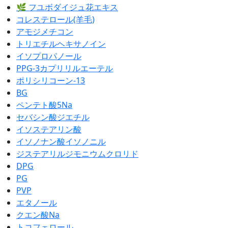
🌿 フユボダイジュ花エキス
コレステロール(羊毛)
アモジメチコン
トリエチルヘキサノイン
イソプロパノール
PPG-3カプリリルエーテル
ポリシリコーン-13
BG
ペンテト酸5Na
セバシン酸ジエチル
イソステアリン酸
イソノナン酸イソノニル
ジステアリルジモニウムクロリド
DPG
PG
PVP
エタノール
クエン酸Na
トコフェロール