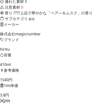
優れた素材
8
注意素材
0
香り
????上品で華やかな「ペア―＆ムスク」の香り
サブカテゴリ
総合
メーカー
株式会社magicnumber
ブランド
hiritu
容量
410ml
参考価格
1540円
1ml単価
3.8円
JAN