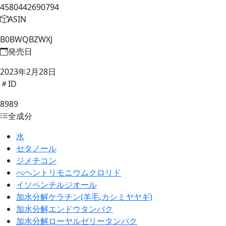
4580442690794
ASIN
B0BWQBZWXJ
発売日
2023年2月28日
ID
8989
全成分
水
セタノール
ジメチコン
べヘントリモニウムクロリド
イソペンチルジオール
加水分解ケラチン(羊毛,カシミヤヤギ)
加水分解エンドウタンパク
加水分解ローヤルゼリータンパク