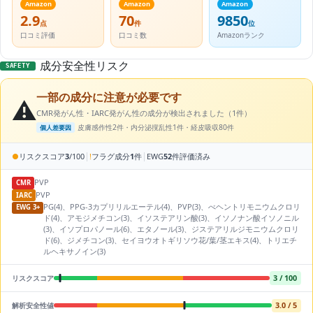
Amazon
Amazon
Amazon
2.9
70
9850
点
件
位
口コミ評価
口コミ数
Amazonランク
成分安全性リスク
SAFETY
一部の成分に注意が必要です
⚠️
CMR発がん性・IARC発がん性の成分が検出されました（1件）
皮膚感作性2件・内分泌撹乱性1件・経皮吸収80件
個人差要因
|
|
●
リスクスコア
3
/100
!
フラグ成分
1
件
EWG
52
件評価済み
PVP
CMR
PVP
IARC
PG(4)、PPG-3カプリリルエーテル(4)、PVP(3)、べヘントリモニウムクロリ
EWG 3+
ド(4)、アモジメチコン(3)、イソステアリン酸(3)、イソノナン酸イソノニル
(3)、イソプロパノール(6)、エタノール(3)、ジステアリルジモニウムクロリ
ド(6)、ジメチコン(3)、セイヨウオトギリソウ花/葉/茎エキス(4)、トリエチ
ルヘキサノイン(3)
3 / 100
リスクスコア
3.0 / 5
解析安全性値