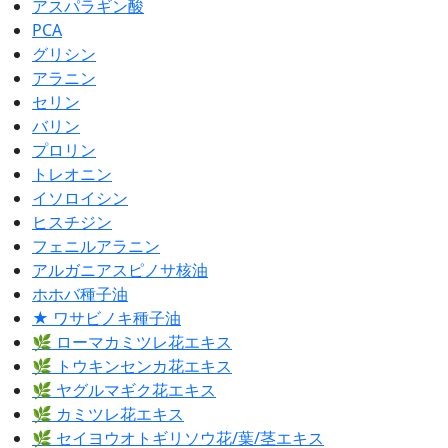
アスパラギン酸
PCA
グリシン
アラニン
セリン
バリン
プロリン
トレオニン
イソロイシン
ヒスチジン
フェニルアラニン
アルガニアスピノサ核油
ホホバ種子油
★ ワサビノキ種子油
🌿 ローマカミツレ花エキス
🌿 トウキンセンカ花エキス
🌿 ヤグルマギク花エキス
🌿 カミツレ花エキス
🌿 セイヨウオトギリソウ花/葉/茎エキス