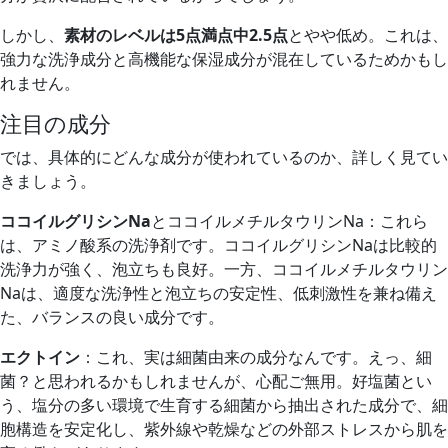
しかし、
素材のレベルは5点満点中2.5点
とやや低め。これは、
強力な洗浄成分と高機能な保湿成分が混在しているためかもし
れません。
注目の成分
では、具体的にどんな成分が使われているのか、詳しく見てい
きましょう。
ココイルグリシンNa
とココイルメチルタウリンNa：これら
は、アミノ酸系の洗浄剤です。ココイルグリシンNaは比較的
洗浄力が強く、泡立ちも良好。一方、ココイルメチルタウリン
Naは、適度な洗浄性と泡立ちの安定性、低刺激性を兼ね備え
た、バランスの良い成分です。
エクトイン
：これ、実は細菌由来の成分なんです。えっ、細
菌？と思われるかもしれませんが、心配ご無用。好塩菌とい
う、塩分の多い環境で生育する細菌から抽出された成分で、細
胞構造を安定化し、紫外線や乾燥などの外部ストレスから肌を