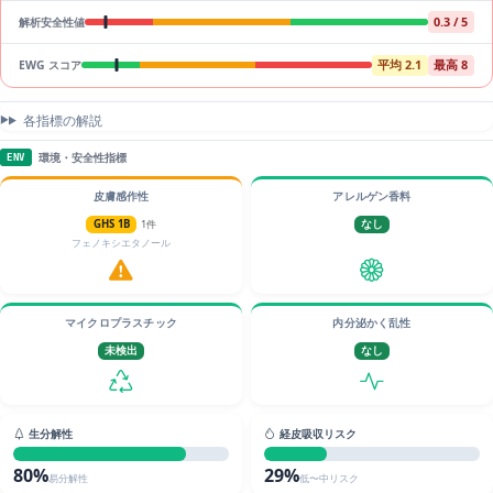
0.3 / 5
解析安全性値
平均 2.1
最高 8
EWG スコア
各指標の解説
環境・安全性指標
ENV
皮膚感作性
アレルゲン香料
GHS 1B
1件
なし
フェノキシエタノール
マイクロプラスチック
内分泌かく乱性
未検出
なし
生分解性
経皮吸収リスク
80%
29%
易分解性
低〜中リスク