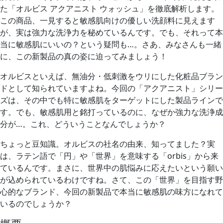
た「オルビス アクアニスト ウォッシュ」を徹底解析します。
この商品、一見すると敏感肌向けの優しい洗顔料に見えます
が、実は強力な洗浄力を秘めているんです。でも、それって本
当に敏感肌にいいの？という疑問も…。さあ、みなさんも一緒
に、この新製品の真の姿に迫ってみましょう！
オルビスといえば、無油分・低刺激をウリにした化粧品ブラン
ドとして知られていますよね。今回の「アクアニスト」シリー
ズは、その中でも特に敏感肌をターゲットにした製品ラインで
す。でも、敏感肌用と銘打っているのに、なぜか強力な洗浄成
分が…。これ、どういうことなんでしょうか？
ちょっと豆知識。オルビスの社名の由来、知ってました？実
は、ラテン語で「円」や「世界」を意味する「orbis」から来
ているんです。まさに、世界中の肌悩みに応えたいという願い
が込められているわけですね。さて、この「世界」を目指す野
心的なブランド、今回の新製品で本当に敏感肌の味方になれて
いるのでしょうか？