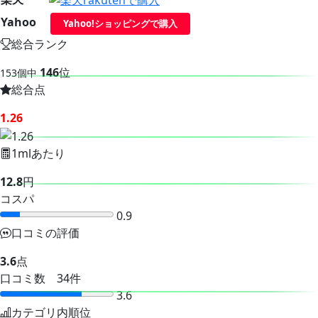
Yahoo
Yahoo!ショッピングで購入
総合ランク
146
位
153個中
総合点
1.26
1mlあたり
12.8
円
コスパ
0.9
口コミの評価
3.6
点
口コミ数 34件
3.6
カテゴリ内順位