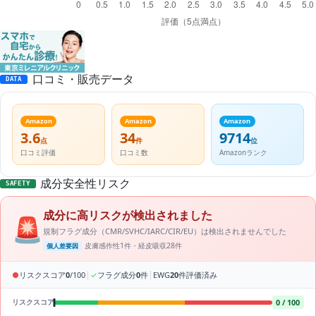
口コミ・販売データ
DATA
Amazon
Amazon
Amazon
3.6
34
9714
点
件
位
口コミ評価
口コミ数
Amazonランク
成分安全性リスク
SAFETY
成分に高リスクが検出されました
🚨
規制フラグ成分（CMR/SVHC/IARC/CIR/EU）は検出されませんでした
皮膚感作性1件・経皮吸収28件
個人差要因
|
|
●
リスクスコア
0
/100
✓
フラグ成分
0
件
EWG
20
件評価済み
0 / 100
リスクスコア