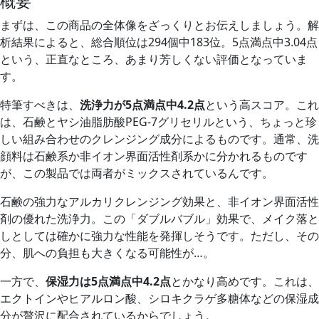
概要
まずは、この商品の全体像をざっくりとお伝えしましょう。解
析結果によると、総合順位は294個中183位。5点満点中3.04点
という、正直なところ、あまり芳しくない評価となっていま
す。
特筆すべきは、
洗浄力が5点満点中4.2点
という高スコア。これ
は、石鹸とヤシ油脂肪酸PEG-7グリセリルという、ちょっと珍
しい組み合わせのクレンジング成分によるものです。通常、洗
顔料は石鹸系か非イオン界面活性剤系かに分かれるものです
が、この製品では両者がミックスされているんです。
石鹸の強力なアルカリクレンジング効果と、非イオン界面活性
剤の優れた洗浄力。この「ダブルバブル」効果で、メイク落と
しとしては確かに強力な性能を発揮しそうです。ただし、その
分、肌への負担も大きくなる可能性が…。
一方で、
保湿力は5点満点中4.2点
とかなり高めです。これは、
エクトインやヒアルロン酸、シロキクラゲ多糖体などの保湿成
分が贅沢に配合されているからでしょう。