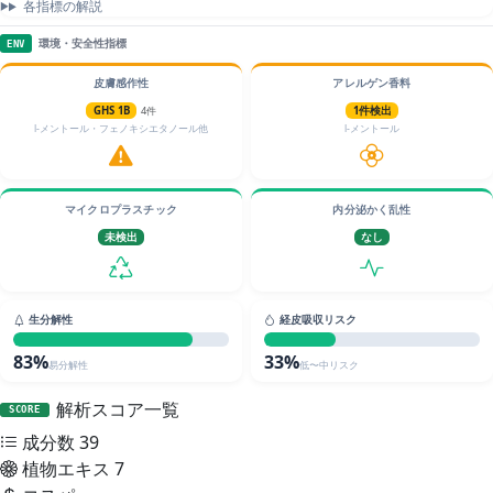
各指標の解説
環境・安全性指標
ENV
皮膚感作性
アレルゲン香料
GHS 1B
4件
1件検出
l-メントール・フェノキシエタノール他
l-メントール
マイクロプラスチック
内分泌かく乱性
未検出
なし
生分解性
経皮吸収リスク
83%
33%
易分解性
低〜中リスク
解析スコア一覧
SCORE
成分数
39
植物エキス
7