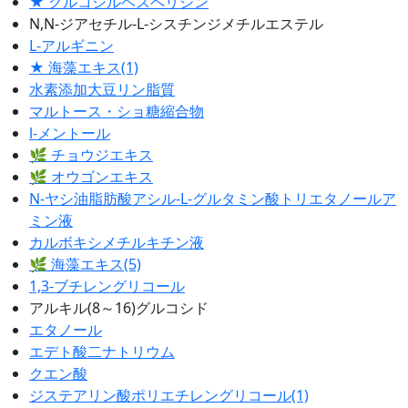
★ グルコシルヘスペリジン
N,N-ジアセチル-L-シスチンジメチルエステル
L-アルギニン
★ 海藻エキス(1)
水素添加大豆リン脂質
マルトース・ショ糖縮合物
l-メントール
🌿 チョウジエキス
🌿 オウゴンエキス
N-ヤシ油脂肪酸アシル-L-グルタミン酸トリエタノールア
ミン液
カルボキシメチルキチン液
🌿 海藻エキス(5)
1,3-ブチレングリコール
アルキル(8～16)グルコシド
エタノール
エデト酸二ナトリウム
クエン酸
ジステアリン酸ポリエチレングリコール(1)