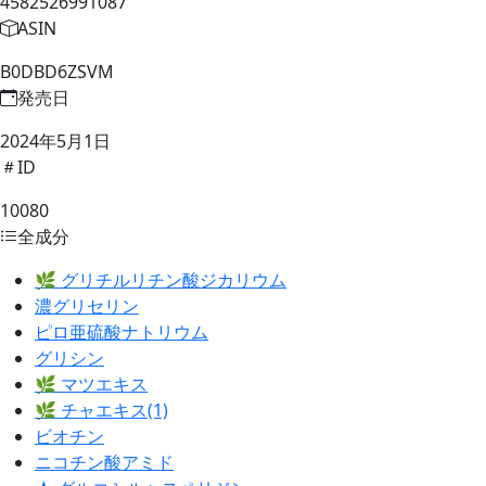
4582526991087
ASIN
B0DBD6ZSVM
発売日
2024年5月1日
ID
10080
全成分
🌿 グリチルリチン酸ジカリウム
濃グリセリン
ピロ亜硫酸ナトリウム
グリシン
🌿 マツエキス
🌿 チャエキス(1)
ビオチン
ニコチン酸アミド