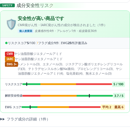
成分安全性リスク
SAFETY
安全性が高い商品です
🛡️
CMR発がん性・IARC発がん性の成分が検出されました（1件）
皮膚感作性4件・アレルゲン1件・経皮吸収36件
個人差要因
|
|
●
リスクスコア
5
/100
!
フラグ成分
1
件
EWG
25
件評価済み
ヤシ油脂肪酸ジエタノールアミド
CMR
ヤシ油脂肪酸ジエタノールアミド
IARC
l-メントール(3)、エタノール(3)、ジステアリン酸ポリエチレングリコール
EWG 3+
(1)(3)、テトラデセンスルホン酸Na液(6)、プロピレングリコール(3)、ヤシ
油脂肪酸ジエタノールアミド(4)、塩化亜鉛(4)、無水エタノール(3)
5 / 100
リスクスコア
3.7 / 5
解析安全性値
平均 2
最高 6
EWG スコア
フラグ成分の詳細（1件）