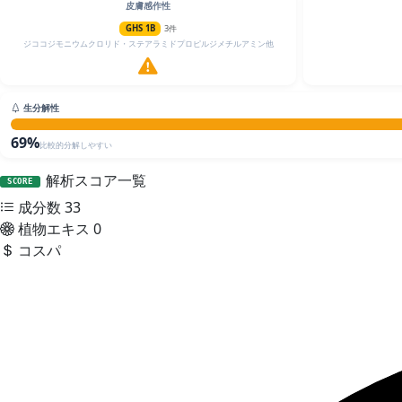
皮膚感作性
GHS 1B
3件
ジココジモニウムクロリド・ステアラミドプロピルジメチルアミン他
生分解性
69%
比較的分解しやすい
解析スコア一覧
SCORE
成分数
33
植物エキス
0
コスパ