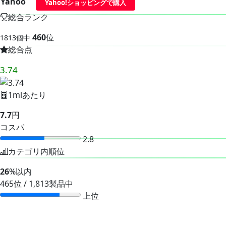
Yahoo
Yahoo!ショッピングで購入
総合ランク
460
位
1813個中
総合点
3.74
1mlあたり
7.7
円
コスパ
2.8
カテゴリ内順位
26
%以内
465位 / 1,813製品中
上位