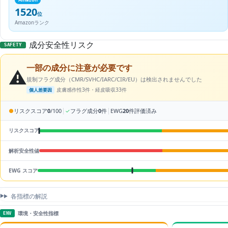
1520
位
Amazonランク
成分安全性リスク
SAFETY
一部の成分に注意が必要です
⚠️
規制フラグ成分（CMR/SVHC/IARC/CIR/EU）は検出されませんでした
皮膚感作性3件・経皮吸収33件
個人差要因
|
|
●
リスクスコア
0
/100
✓
フラグ成分
0
件
EWG
20
件評価済み
リスクスコア
解析安全性値
EWG スコア
各指標の解説
環境・安全性指標
ENV