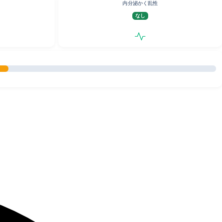
内分泌かく乱性
なし