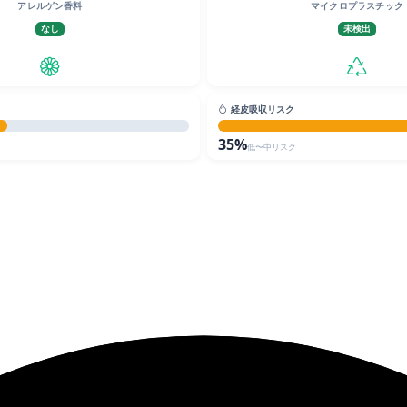
アレルゲン香料
マイクロプラスチック
なし
未検出
経皮吸収リスク
35%
低〜中リスク