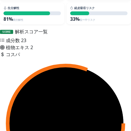
生分解性
経皮吸収リスク
81%
33%
易分解性
低〜中リスク
解析スコア一覧
SCORE
成分数
23
植物エキス
2
コスパ