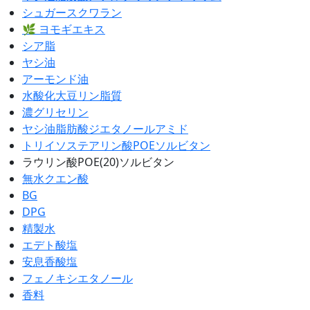
シュガースクワラン
🌿 ヨモギエキス
シア脂
ヤシ油
アーモンド油
水酸化大豆リン脂質
濃グリセリン
ヤシ油脂肪酸ジエタノールアミド
トリイソステアリン酸POEソルビタン
ラウリン酸POE(20)ソルビタン
無水クエン酸
BG
DPG
精製水
エデト酸塩
安息香酸塩
フェノキシエタノール
香料