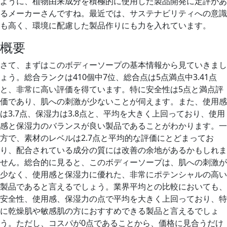
ように、植物由来成分を積極的に使用した製品開発に定評があ
るメーカーさんですね。最近では、サステナビリティへの意識
も高く、環境に配慮した製品作りにも力を入れています。
概要
さて、まずはこのボディーソープの基本情報から見ていきまし
ょう。総合ランクは410個中7位、総合点は5点満点中3.41点
と、非常に高い評価を得ています。特に安全性は5点と満点評
価であり、肌への刺激が少ないことが伺えます。また、使用感
は3.7点、保湿力は3.8点と、平均を大きく上回っており、使用
感と保湿力のバランスが良い製品であることがわかります。一
方で、素材のレベルは2.7点と平均的な評価にとどまってお
り、配合されている成分の質には改善の余地があるかもしれま
せん。総合的に見ると、このボディーソープは、肌への刺激が
少なく、使用感と保湿力に優れた、非常にポテンシャルの高い
製品であると言えるでしょう。業界平均との比較においても、
安全性、使用感、保湿力の点で平均を大きく上回っており、特
に乾燥肌や敏感肌の方におすすめできる製品と言えるでしょ
う。ただし、コスパが0点であることから、価格に見合うだけ