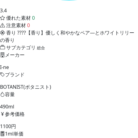
3.4
優れた素材
0
注意素材
0
香り
????【香り】優しく和やかなペア―とホワイトリリー
の香り
サブカテゴリ
総合
メーカー
I-ne
ブランド
BOTANIST(ボタニスト)
容量
490ml
参考価格
1100円
1ml単価