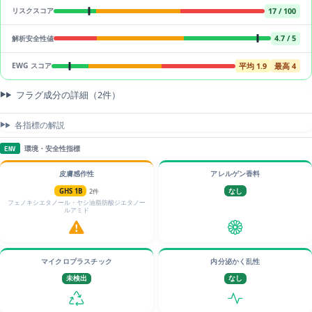
17 / 100
リスクスコア
4.7 / 5
解析安全性値
平均 1.9
最高 4
EWG スコア
フラグ成分の詳細（2件）
各指標の解説
環境・安全性指標
ENV
皮膚感作性
アレルゲン香料
GHS 1B
2件
なし
フェノキシエタノール・ヤシ油脂肪酸ジエタノー
ルアミド
マイクロプラスチック
内分泌かく乱性
未検出
なし