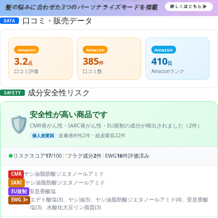
口コミ・販売データ
DATA
Amazon
Amazon
Amazon
3.2
385
410
点
件
位
口コミ評価
口コミ数
Amazonランク
成分安全性リスク
SAFETY
安全性が高い商品です
🛡️
CMR発がん性・IARC発がん性・EU規制の成分が検出されました（2件）
皮膚感作性2件・経皮吸収22件
個人差要因
|
|
●
リスクスコア
17
/100
!
フラグ成分
2
件
EWG
16
件評価済み
ヤシ油脂肪酸ジエタノールアミド
CMR
ヤシ油脂肪酸ジエタノールアミド
IARC
安息香酸塩
EU規制
エデト酸塩(3)、ヤシ油(3)、ヤシ油脂肪酸ジエタノールアミド(4)、安息香酸
EWG 3+
塩(3)、水酸化大豆リン脂質(3)