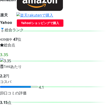
楽天
Yahoo
Yahoo!ショッピングで購入
🥈
総合ランク
47
位
439個中
総合点
3.35
1mlあたり
2.2
円
コスパ
4.1
口コミの評価
3.15
点