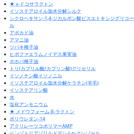
★ γ-ドコサラクトン
イソステアロイル加水分解シルク
シクロヘキサン-1,4-ジカルボン酸ビスエトキシジグリコー
ル
アボカド油
アマニ油
ツバキ種子油
ヒポファエラムノイデス果実油
ホホバ種子油
トリ(カプリル酸/カプリン酸)グリセリル
イソノナン酸イソノニル
イソステアロイル加水分解ケラチン(羊毛)
イソステアリン酸
水
塩化アンモニウム
★ メドウフォーム-δ-ラクトン
ポリウレタン-14
アクリレーツコポリマーAMP
ベンゾトリアゾリルドデシルp-クレゾール