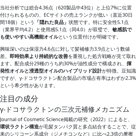
当社分析では総合4.36点（620製品中43位）と上位7%に位置
付けられるものの、ECサイトの売上ランクが低い（直近30日
間18個）という
「隠れた良品」
状態です。特に安全性5.1点
（業界平均4.2）と使用感5.1点（同4.0）が双璧で、
敏感肌で
も使いやすい高機能オイル
という位置付けが明確です。
興味深いのは保湿力4.6点に対して髪補修力3.9点という数値
差。
即時効果より持続的な改善
を重視した処方戦略が見て取れ
ます。配合成分29種のうち約30%が油性成分で構成され、
揮
発性オイルと浸透型オイルのハイブリッド設計
が特徴。豆知識
ですが、γ-ドコサラクトン配合製品の市場占有率はわずか2.3%
という希少性があります。
注目の成分
γ-ドコサラクトンの三次元補修メカニズム
Journal of Cosmetic Science掲載の研究（2022）によると、
環状ラクトン構造
が毛髪タンパク質と多点結合することで、従
来のシリコーン系成分（ジメチコンなど）に比べ2.3倍の摩擦