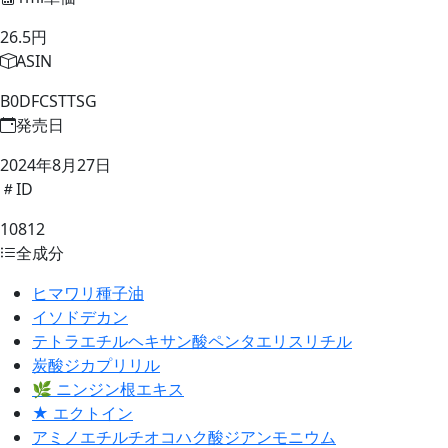
26.5円
ASIN
B0DFCSTTSG
発売日
2024年8月27日
ID
10812
全成分
ヒマワリ種子油
イソドデカン
テトラエチルヘキサン酸ペンタエリスリチル
炭酸ジカプリリル
🌿 ニンジン根エキス
★ エクトイン
アミノエチルチオコハク酸ジアンモニウム