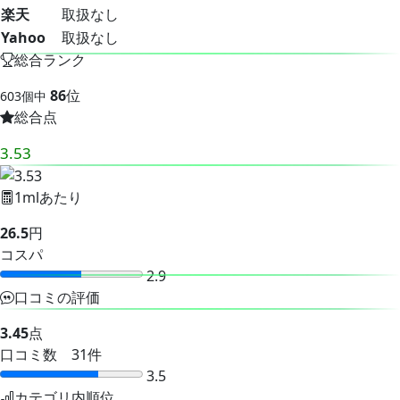
楽天
取扱なし
Yahoo
取扱なし
総合ランク
86
位
603個中
総合点
3.53
1mlあたり
26.5
円
コスパ
2.9
口コミの評価
3.45
点
口コミ数 31件
3.5
カテゴリ内順位