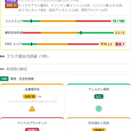
ベンゾトリアゾリルドデシルp-クレゾール
EU規制
イソステアリン酸(3)、イソノナン酸イソノニル(3)、ニンジン根エキス(4)、
EWG 3+
ポリウレタン-14(3)、塩化アンモニウム(4)、変性アルコール(7)
10 / 100
リスクスコア
3.2 / 5
解析安全性値
平均 2.2
最高 7
EWG スコア
フラグ成分の詳細（1件）
各指標の解説
環境・安全性指標
ENV
皮膚感作性
アレルゲン香料
GHS 1B
1件
なし
ベンゾトリアゾリルドデシルp-クレゾール
マイクロプラスチック
内分泌かく乱性
1件検出
1件検出