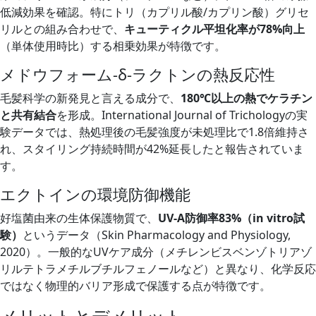
低減効果を確認。特にトリ（カプリル酸/カプリン酸）グリセ
リルとの組み合わせで、
キューティクル平坦化率が78%向上
（単体使用時比）する相乗効果が特徴です。
メドウフォーム-δ-ラクトンの熱反応性
毛髪科学の新発見と言える成分で、
180℃以上の熱でケラチン
と共有結合
を形成。International Journal of Trichologyの実
験データでは、熱処理後の毛髪強度が未処理比で1.8倍維持さ
れ、スタイリング持続時間が42%延長したと報告されていま
す。
エクトインの環境防御機能
好塩菌由来の生体保護物質で、
UV-A防御率83%（in vitro試
験）
というデータ（Skin Pharmacology and Physiology,
2020）。一般的なUVケア成分（メチレンビスベンゾトリアゾ
リルテトラメチルブチルフェノールなど）と異なり、化学反応
ではなく物理的バリア形成で保護する点が特徴です。
メリットとデメリット