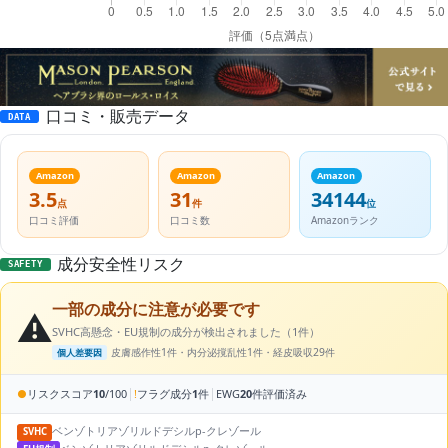
口コミ・販売データ
DATA
Amazon
Amazon
Amazon
3.5
31
34144
点
件
位
口コミ評価
口コミ数
Amazonランク
成分安全性リスク
SAFETY
一部の成分に注意が必要です
⚠️
SVHC高懸念・EU規制の成分が検出されました（1件）
皮膚感作性1件・内分泌撹乱性1件・経皮吸収29件
個人差要因
|
|
●
リスクスコア
10
/100
!
フラグ成分
1
件
EWG
20
件評価済み
ベンゾトリアゾリルドデシルp-クレゾール
SVHC