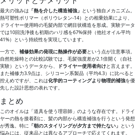
最大の強みは
「熱を介した構造補強」
という独自メカニズム。
熱可塑性ポリマー（ポリウレタン-14）との相乗効果により、
ドライヤー使用時の毛髪内部で網目状構造を形成。実験データ
では10回洗浄後も初期のハリ感を67%保持（他社オイル平均
41%）という持続性を実現しています。
一方で、
補修効果の発現に熱操作が必要
という点が注意事項。
自然乾燥時との比較試験では、毛髪強度差が2.1倍開く（自社
実験）というデータから、
ドライヤー使用者向け
と言えます。
また補修力3.9点は、シリコーン系製品（平均4.3）に比べると
控えめですが、これは
化学的コーティングより物理的補強
を優
先した設計思想の表れです。
まとめ
このオイルは「道具を使う理容師」のような存在です。ドライ
ヤーの熱を接着剤に、髪の内部から構造補強を行うという発想
が秀逸。特に
「朝のスタイリングが夕方まで持たない」
という
悩みには、従来品とは異なるアプローチで応えてくれます。