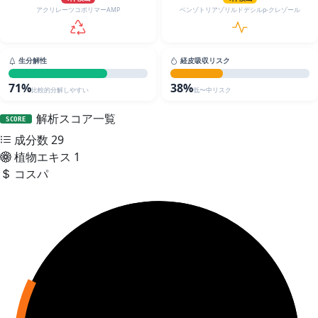
アクリレーツコポリマーAMP
ベンゾトリアゾリルドデシルp-クレゾール
生分解性
経皮吸収リスク
71%
38%
比較的分解しやすい
低〜中リスク
解析スコア一覧
SCORE
成分数
29
植物エキス
1
コスパ