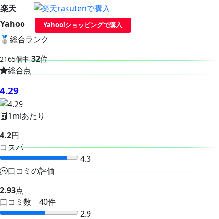
楽天
Yahoo
Yahoo!ショッピングで購入
🥈
総合ランク
32
位
2165個中
総合点
4.29
1mlあたり
4.2
円
コスパ
4.3
口コミの評価
2.93
点
口コミ数 40件
2.9