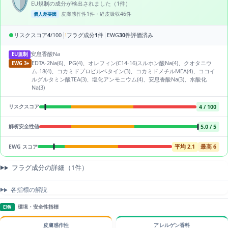
🛡️
EU規制の成分が検出されました（1件）
皮膚感作性1件・経皮吸収46件
個人差要因
|
|
●
リスクスコア
4
/100
!
フラグ成分
1
件
EWG
30
件評価済み
安息香酸Na
EU規制
EDTA-2Na(6)、PG(4)、オレフィン(C14-16)スルホン酸Na(4)、クオタニウ
EWG 3+
ム-18(4)、コカミドプロピルベタイン(3)、コカミドメチルMEA(4)、ココイ
ルグルタミン酸TEA(3)、塩化アンモニウム(4)、安息香酸Na(3)、水酸化
Na(3)
4 / 100
リスクスコア
5.0 / 5
解析安全性値
平均 2.1
最高 6
EWG スコア
フラグ成分の詳細（1件）
各指標の解説
環境・安全性指標
ENV
皮膚感作性
アレルゲン香料