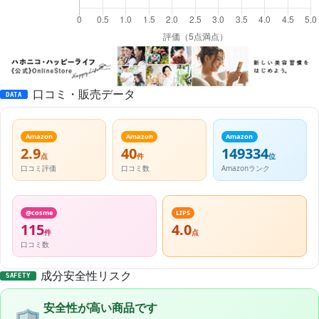
口コミ・販売データ
DATA
Amazon
Amazon
Amazon
2.9
40
149334
点
件
位
口コミ評価
口コミ数
Amazonランク
@cosme
LIPS
115
4.0
件
点
口コミ数
成分安全性リスク
SAFETY
安全性が高い商品です