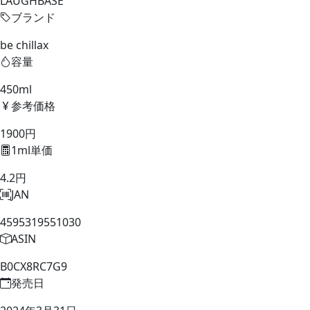
LAUGHBASE
ブランド
be chillax
容量
450ml
参考価格
1900円
1ml単価
4.2円
JAN
4595319551030
ASIN
B0CX8RC7G9
発売日