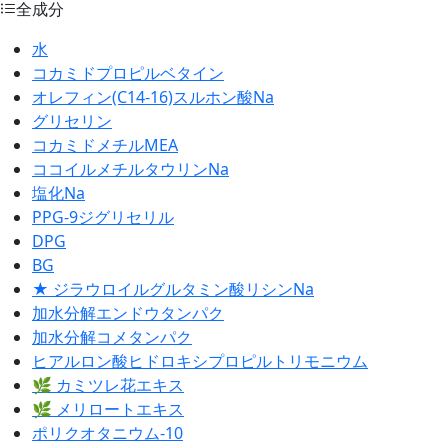
全成分
水
コカミドプロピルベタイン
オレフィン(C14-16)スルホン酸Na
グリセリン
コカミドメチルMEA
ココイルメチルタウリンNa
塩化Na
PPG-9ジグリセリル
DPG
BG
★ ジラウロイルグルタミン酸リシンNa
加水分解エンドウタンパク
加水分解コメタンパク
ヒアルロン酸ヒドロキシプロピルトリモニウム
🌿 カミツレ花エキス
🌿 メリロートエキス
ポリクオタニウム-10