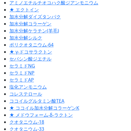
アミノエチルチオコハク酸ジアンモニウム
★ エクトイン
加水分解ダイズタンパク
加水分解コラーゲン
加水分解ケラチン(羊毛)
加水分解シルク
ポリクオタニウム-64
★ γ-ドコサラクトン
セバシン酸ジエチル
セラミドNG
セラミドNP
セラミドAP
塩化アンモニウム
コレステロール
ココイルグルタミン酸TEA
★ ココイル加水分解コラーゲンK
★ メドウフォーム-δ-ラクトン
クオタニウム-18
クオタニウム-33