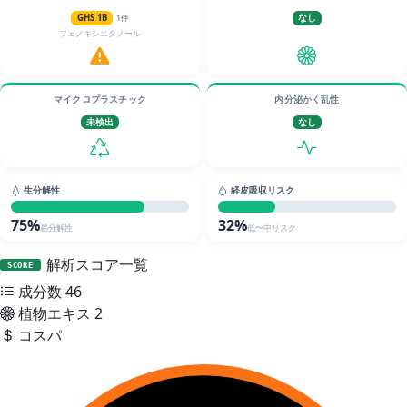
GHS 1B
1件
なし
フェノキシエタノール
マイクロプラスチック
内分泌かく乱性
未検出
なし
生分解性
経皮吸収リスク
75%
32%
易分解性
低〜中リスク
解析スコア一覧
SCORE
成分数
46
植物エキス
2
コスパ