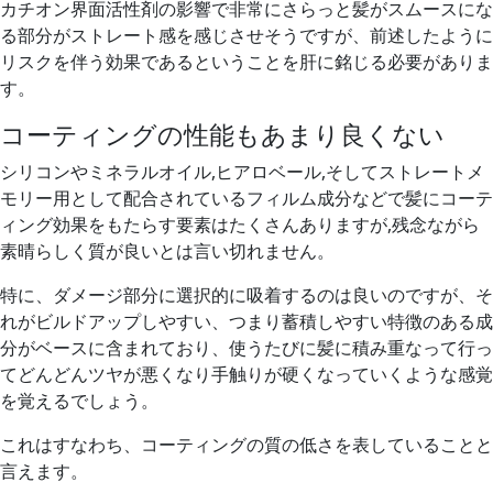
カチオン界面活性剤の影響で非常にさらっと髪がスムースにな
る部分がストレート感を感じさせそうですが、
前述したように
リスクを伴う効果であるということを肝に銘じる必要がありま
す。
コーティングの性能もあまり良くない
シリコンやミネラルオイル,ヒアロベール,そしてストレートメ
モリー用として配合されているフィルム成分などで
髪にコーテ
ィング効果をもたらす要素はたくさんありますが,
残念ながら
素晴らしく質が良いとは言い切れません。
特に、ダメージ部分に選択的に吸着するのは良いのですが、
そ
れがビルドアップしやすい、つまり蓄積しやすい
特徴のある成
分がベースに含まれており、使うたびに髪に積み重なって行っ
て
どんどんツヤが悪くなり手触りが硬くなっていくような感覚
を覚えるでしょう。
これはすなわち、コーティングの質の低さを表していることと
言えます。