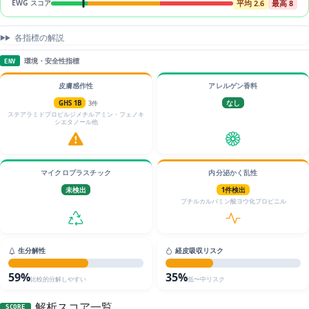
平均 2.6
最高 8
EWG スコア
各指標の解説
環境・安全性指標
ENV
皮膚感作性
アレルゲン香料
GHS 1B
3件
なし
ステアラミドプロピルジメチルアミン・フェノキ
シエタノール他
マイクロプラスチック
内分泌かく乱性
未検出
1件検出
ブチルカルバミン酸ヨウ化プロピニル
生分解性
経皮吸収リスク
59%
35%
比較的分解しやすい
低〜中リスク
解析スコア一覧
SCORE