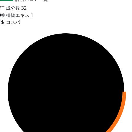
成分数
32
植物エキス
1
コスパ