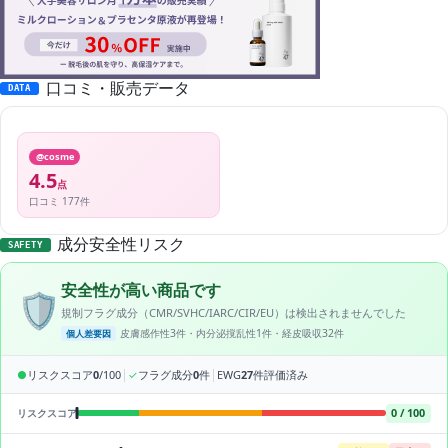
口コミ・販売データ
DATA
@cosme
4.5
点
口コミ 177件
成分安全性リスク
SAFETY
安全性が高い商品です
🛡️
規制フラグ成分（CMR/SVHC/IARC/CIR/EU）は検出されませんでした
皮膚感作性3件・内分泌撹乱性1件・経皮吸収32件
個人差要因
|
|
●
リスクスコア
0
/100
✓
フラグ成分
0
件
EWG
27
件評価済み
0 / 100
リスクスコア