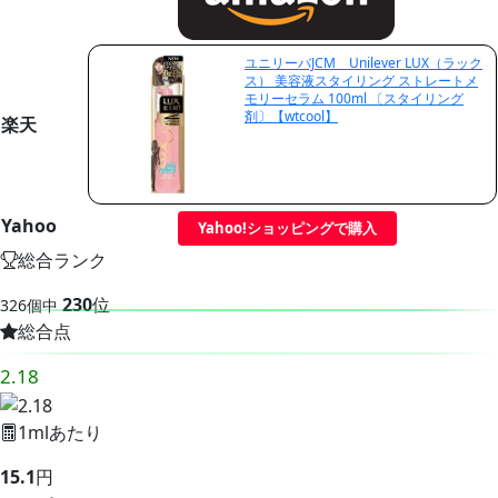
ユニリーバJCM Unilever LUX（ラック
ス） 美容液スタイリング ストレートメ
モリーセラム 100ml 〔スタイリング
剤〕【wtcool】
楽天
Yahoo
Yahoo!ショッピングで購入
総合ランク
230
位
326個中
総合点
2.18
1mlあたり
15.1
円