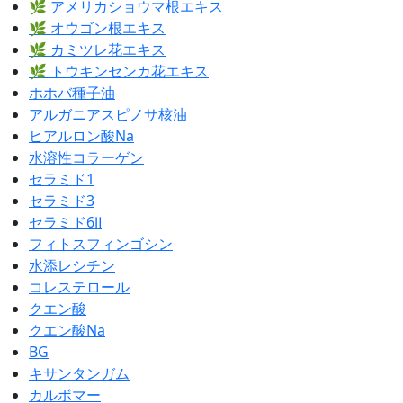
🌿 アメリカショウマ根エキス
🌿 オウゴン根エキス
🌿 カミツレ花エキス
🌿 トウキンセンカ花エキス
ホホバ種子油
アルガニアスピノサ核油
ヒアルロン酸Na
水溶性コラーゲン
セラミド1
セラミド3
セラミド6Ⅱ
フィトスフィンゴシン
水添レシチン
コレステロール
クエン酸
クエン酸Na
BG
キサンタンガム
カルボマー