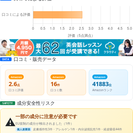
口コミ・販売データ
DATA
Amazon
Amazon
Amazon
2.6
16
41883
点
件
位
口コミ評価
口コミ数
Amazonランク
成分安全性リスク
SAFETY
一部の成分に注意が必要です
⚠️
EU規制の成分が検出されました（1件）
皮膚感作性3件・アレルゲン1件・内分泌撹乱性1件・経皮吸収44件
個人差要因