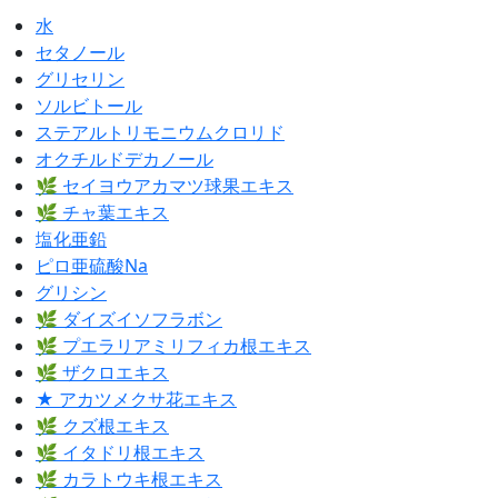
水
セタノール
グリセリン
ソルビトール
ステアルトリモニウムクロリド
オクチルドデカノール
🌿 セイヨウアカマツ球果エキス
🌿 チャ葉エキス
塩化亜鉛
ピロ亜硫酸Na
グリシン
🌿 ダイズイソフラボン
🌿 プエラリアミリフィカ根エキス
🌿 ザクロエキス
★ アカツメクサ花エキス
🌿 クズ根エキス
🌿 イタドリ根エキス
🌿 カラトウキ根エキス