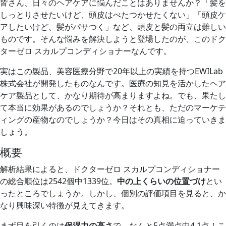
皆さん、日々のヘアケアに悩んだことはありませんか？「髪を
しっとりさせたいけど、頭皮はべたつかせたくない」「頭皮ケ
アしたいけど、髪がパサつく」など、頭皮と髪の両立は難しい
ものです。そんな悩みを解決しようと登場したのが、このドク
ターゼロ スカルプコンディショナーなんです。
実はこの製品、美容医療分野で20年以上の実績を持つEWILab
株式会社が開発したものなんです。医療の知見を活かしたヘア
ケア製品として、かなり期待が高まりますよね。でも、果たし
て本当に効果があるのでしょうか？それとも、ただのマーケテ
ィングの産物なのでしょうか？今日はその真相に迫っていきま
しょう。
概要
解析結果によると、ドクターゼロ スカルプコンディショナー
の総合順位は2542個中1339位。
中の上くらいの位置づけ
とい
ったところでしょうか。しかし、個別の評価項目を見ると、か
なり興味深い特徴が見えてきます。
まず目を引くのは
保湿力の高さ
で、なんと5点満点中4.1点！こ