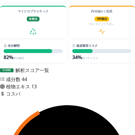
マイクロプラスチック
内分泌かく乱性
未検出
1件検出
ダイズイソフラボン
生分解性
経皮吸収リスク
82%
34%
易分解性
低〜中リスク
解析スコア一覧
SCORE
成分数
44
植物エキス
13
コスパ