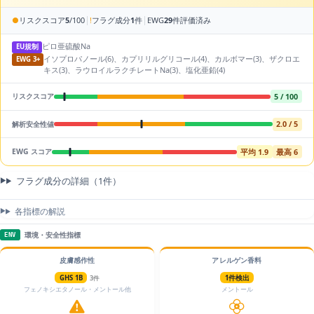
|
|
●
リスクスコア
5
/100
!
フラグ成分
1
件
EWG
29
件評価済み
ピロ亜硫酸Na
EU規制
イソプロパノール(6)、カプリリルグリコール(4)、カルボマー(3)、ザクロエ
EWG 3+
キス(3)、ラウロイルラクチレートNa(3)、塩化亜鉛(4)
5 / 100
リスクスコア
2.0 / 5
解析安全性値
平均 1.9
最高 6
EWG スコア
フラグ成分の詳細（1件）
各指標の解説
環境・安全性指標
ENV
皮膚感作性
アレルゲン香料
GHS 1B
3件
1件検出
フェノキシエタノール・メントール他
メントール