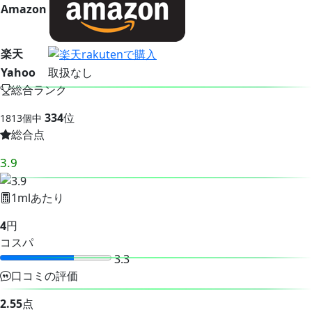
Amazon
楽天
Yahoo
取扱なし
総合ランク
334
位
1813個中
総合点
3.9
1mlあたり
4
円
コスパ
3.3
口コミの評価
2.55
点