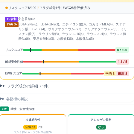
|
|
●
リスクスコア
8
/100
!
フラグ成分
1
件
EWG
23
件評価済み
安息香酸Na
EU規制
EDTA-2Na(6)、EDTA-3Na(3)、エチドロン酸(3)、コカミドMEA(4)、ステア
EWG 3+
リン酸PEG-150(4)、ポリクオタニウム-6(3)、ポリクオタニウム-7(3)、ミリ
スチン酸(3)、ラウリン酸(3)、ラウレス-16(4)、ラウレス-4(4)、ラウレス硫
酸Na(6)、安息香酸Na(3)、水酸化K(8)、水酸化Na(3)
8 / 100
リスクスコア
1.1 / 5
解析安全性値
平均 3
最高 8
EWG スコア
フラグ成分の詳細（1件）
各指標の解説
環境・安全性指標
ENV
皮膚感作性
アレルゲン香料
GHS 1B
2件
なし
コカミドMEA・ラウレス硫酸Na