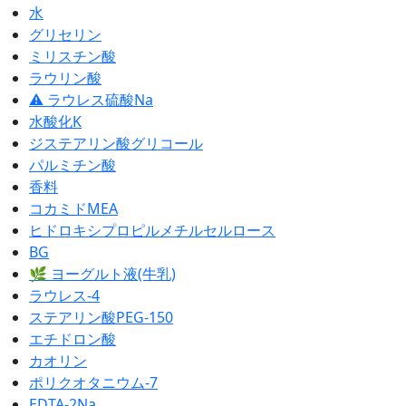
水
グリセリン
ミリスチン酸
ラウリン酸
⚠ ラウレス硫酸Na
水酸化K
ジステアリン酸グリコール
パルミチン酸
香料
コカミドMEA
ヒドロキシプロピルメチルセルロース
BG
🌿 ヨーグルト液(牛乳)
ラウレス-4
ステアリン酸PEG-150
エチドロン酸
カオリン
ポリクオタニウム-7
EDTA-2Na