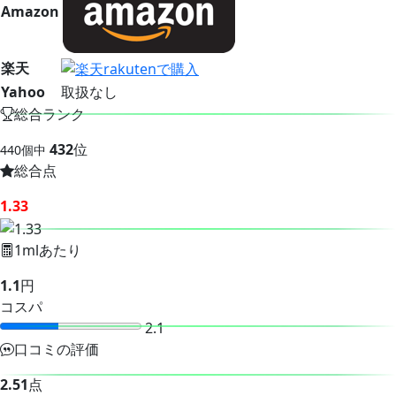
Amazon
楽天
Yahoo
取扱なし
総合ランク
432
位
440個中
総合点
1.33
1mlあたり
1.1
円
コスパ
2.1
口コミの評価
2.51
点