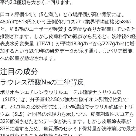
平均2.3種類を大きく上回ります。
口コミ評価4.4点（5点満点）と市場評価が高い背景には、
480mlで513円という圧倒的なコスパ（業界平均価格比68%）
と、約87%のユーザーが称賛する芳醇な香りが影響していると
推測されます。しかし皮膚科学の観点から見ると、洗浄後の経
表皮水分喪失量（TEWL）が平均18.3g/h㎡から22.7g/h㎡に増
加するという2019年の研究データが示す通り、肌バリア機能
への影響が懸念されます。
注目の成分
ラウレス硫酸Naの二律背反
ポリオキシエチレンラウリルエーテル硫酸ナトリウム塩
（SLES）は、分子量422.56の強力な陰イオン界面活性剤で
す。2021年の比較研究では、0.5%濃度でラウリル硫酸ナトリ
ウム（SLS）と同等の洗浄力を示しつつ、皮膚刺激性スコアを
32%低減させたとのデータがあります。しかし皮脂除去率が
83%に達するため、角質層のセラミド保持量が洗浄前比で最大
19%減少することが指摘されています。