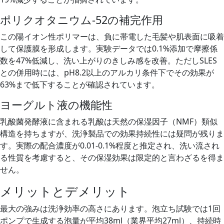
ポリクオタニウム-52の補完作用
この陽イオン性ポリマーは、負に帯電した毛髪や肌表面に吸着
して保護膜を形成します。実験データでは0.1%添加で摩擦係
数を47%低減し、洗い上がりのきしみ感を改善。ただしSLES
との併用時には、pH8.2以上のアルカリ条件下でその効果が
63%まで低下することが確認されています。
ヨーグルト液の機能性
乳酸菌発酵液に含まれる乳酸は天然の保湿因子（NMF）類似
構造を持ちますが、洗浄製品での効果持続性には疑問が残りま
す。実際の配合濃度が0.01-0.1%程度と推定され、洗い流され
る性質を考慮すると、その保湿効果は限定的と言わざるを得ま
せん。
メリットとデメリット
最大の強みは洗浄効率の高さにあります。泡立ち試験では1回
ポンプで生成する泡量が平均38ml（業界平均27ml）、持続時