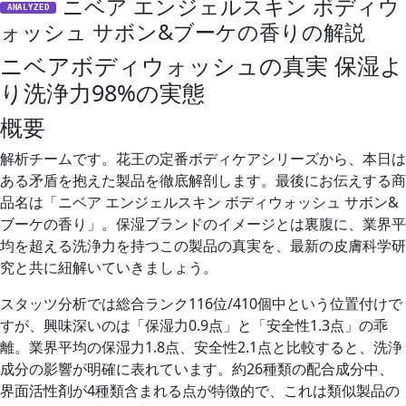
ニベア エンジェルスキン ボディウ
ANALYZED
ォッシュ サボン&ブーケの香りの解説
ニベアボディウォッシュの真実 保湿よ
り洗浄力98%の実態
概要
解析チームです。花王の定番ボディケアシリーズから、本日は
ある矛盾を抱えた製品を徹底解剖します。最後にお伝えする商
品名は「ニベア エンジェルスキン ボディウォッシュ サボン&
ブーケの香り」。保湿ブランドのイメージとは裏腹に、業界平
均を超える洗浄力を持つこの製品の真実を、最新の皮膚科学研
究と共に紐解いていきましょう。
スタッツ分析では総合ランク116位/410個中という位置付けで
すが、興味深いのは「保湿力0.9点」と「安全性1.3点」の乖
離。業界平均の保湿力1.8点、安全性2.1点と比較すると、洗浄
成分の影響が明確に表れています。約26種類の配合成分中、
界面活性剤が4種類含まれる点が特徴的で、これは類似製品の