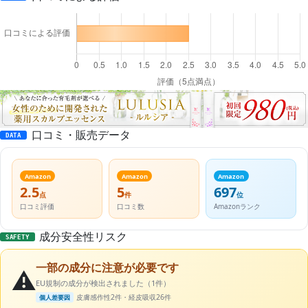
口コミ・販売データ
DATA
Amazon
Amazon
Amazon
2.5
5
697
点
件
位
口コミ評価
口コミ数
Amazonランク
成分安全性リスク
SAFETY
一部の成分に注意が必要です
⚠️
EU規制の成分が検出されました（1件）
皮膚感作性2件・経皮吸収26件
個人差要因