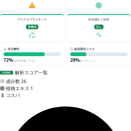
マイクロプラスチック
内分泌かく乱性
未検出
なし
生分解性
経皮吸収リスク
72%
28%
比較的分解しやすい
低〜中リスク
解析スコア一覧
SCORE
成分数
26
植物エキス
1
コスパ