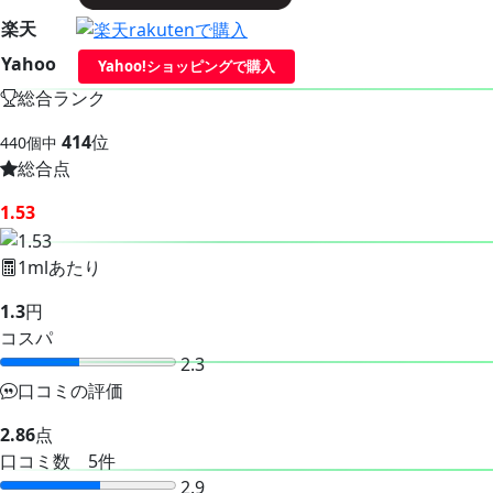
楽天
Yahoo
Yahoo!ショッピングで購入
総合ランク
414
位
440個中
総合点
1.53
1mlあたり
1.3
円
コスパ
2.3
口コミの評価
2.86
点
口コミ数 5件
2.9