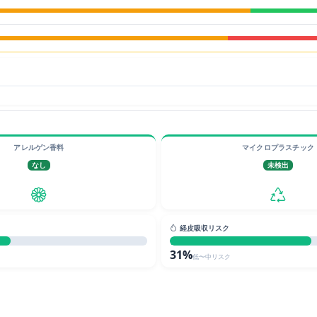
アレルゲン香料
マイクロプラスチック
なし
未検出
経皮吸収リスク
31%
低〜中リスク