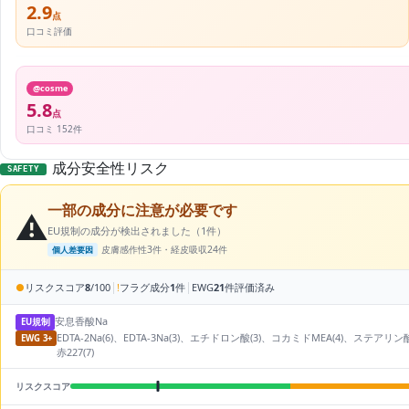
2.9
点
口コミ評価
@cosme
5.8
点
口コミ 152件
成分安全性リスク
SAFETY
一部の成分に注意が必要です
⚠️
EU規制の成分が検出されました（1件）
皮膚感作性3件・経皮吸収24件
個人差要因
|
|
●
リスクスコア
8
/100
!
フラグ成分
1
件
EWG
21
件評価済み
安息香酸Na
EU規制
EDTA-2Na(6)、EDTA-3Na(3)、エチドロン酸(3)、コカミドMEA(4)、ステア
EWG 3+
赤227(7)
リスクスコア