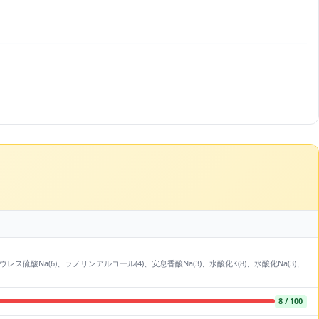
)、ラウレス硫酸Na(6)、ラノリンアルコール(4)、安息香酸Na(3)、水酸化K(8)、水酸化Na(3)、
8 / 100