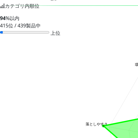
カテゴリ内順位
94
%以内
415位 / 439製品中
上位