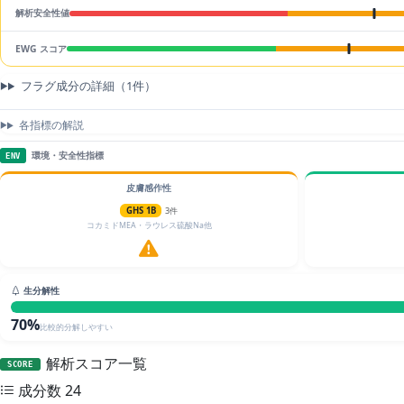
解析安全性値
EWG スコア
フラグ成分の詳細（1件）
各指標の解説
環境・安全性指標
ENV
皮膚感作性
GHS 1B
3件
コカミドMEA・ラウレス硫酸Na他
生分解性
70%
比較的分解しやすい
解析スコア一覧
SCORE
成分数
24