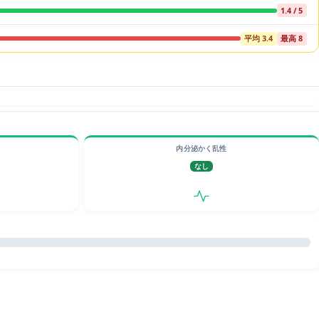
1.4 / 5
平均 3.4
最高 8
内分泌かく乱性
なし