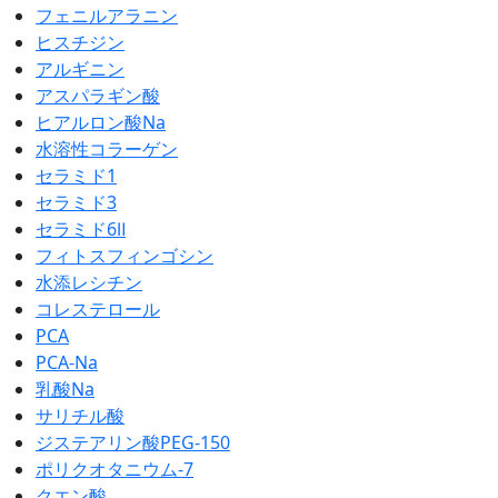
フェニルアラニン
ヒスチジン
アルギニン
アスパラギン酸
ヒアルロン酸Na
水溶性コラーゲン
セラミド1
セラミド3
セラミド6Ⅱ
フィトスフィンゴシン
水添レシチン
コレステロール
PCA
PCA-Na
乳酸Na
サリチル酸
ジステアリン酸PEG-150
ポリクオタニウム-7
クエン酸