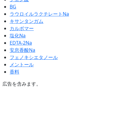
BG
ラウロイルラクチレートNa
キサンタンガム
カルボマー
塩化Na
EDTA-2Na
安息香酸Na
フェノキシエタノール
メントール
香料
広告を含みます。