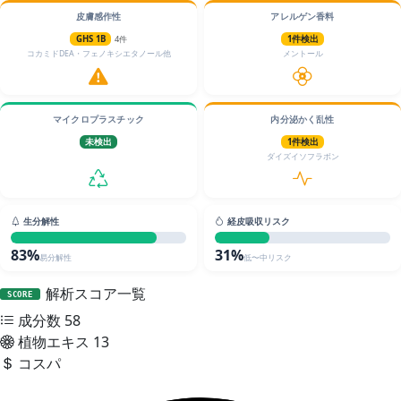
皮膚感作性
アレルゲン香料
GHS 1B
4件
1件検出
コカミドDEA・フェノキシエタノール他
メントール
マイクロプラスチック
内分泌かく乱性
未検出
1件検出
ダイズイソフラボン
生分解性
経皮吸収リスク
83%
31%
易分解性
低〜中リスク
解析スコア一覧
SCORE
成分数
58
植物エキス
13
コスパ