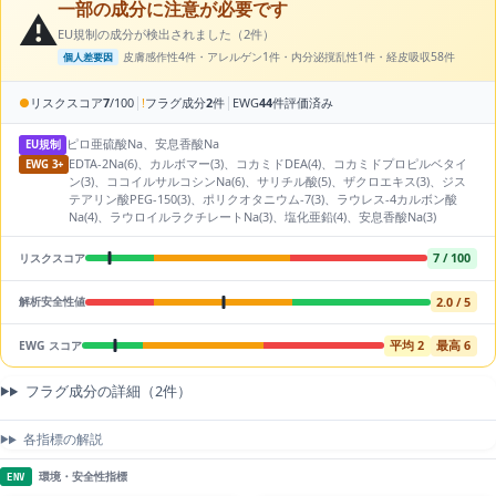
一部の成分に注意が必要です
⚠️
EU規制の成分が検出されました（2件）
皮膚感作性4件・アレルゲン1件・内分泌撹乱性1件・経皮吸収58件
個人差要因
|
|
●
リスクスコア
7
/100
!
フラグ成分
2
件
EWG
44
件評価済み
ピロ亜硫酸Na、安息香酸Na
EU規制
EDTA-2Na(6)、カルボマー(3)、コカミドDEA(4)、コカミドプロピルベタイ
EWG 3+
ン(3)、ココイルサルコシンNa(6)、サリチル酸(5)、ザクロエキス(3)、ジス
テアリン酸PEG-150(3)、ポリクオタニウム-7(3)、ラウレス-4カルボン酸
Na(4)、ラウロイルラクチレートNa(3)、塩化亜鉛(4)、安息香酸Na(3)
7 / 100
リスクスコア
2.0 / 5
解析安全性値
平均 2
最高 6
EWG スコア
フラグ成分の詳細（2件）
各指標の解説
環境・安全性指標
ENV