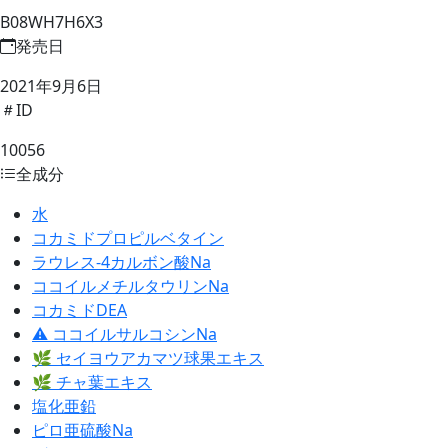
B08WH7H6X3
発売日
2021年9月6日
ID
10056
全成分
水
コカミドプロピルベタイン
ラウレス-4カルボン酸Na
ココイルメチルタウリンNa
コカミドDEA
⚠ ココイルサルコシンNa
🌿 セイヨウアカマツ球果エキス
🌿 チャ葉エキス
塩化亜鉛
ピロ亜硫酸Na