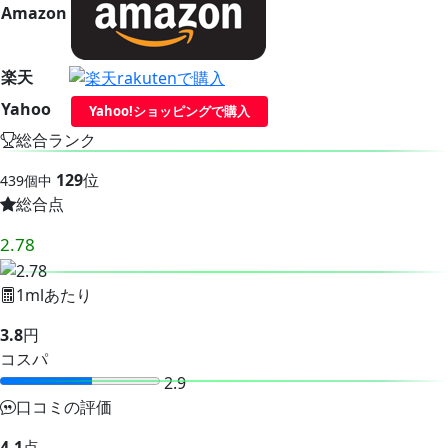
Amazon
楽天
Yahoo
Yahoo!ショッピングで購入
総合ランク
129
位
439個中
総合点
2.78
1mlあたり
3.8
円
コスパ
2.9
口コミの評価
4.1
点