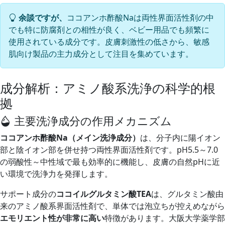
余談ですが、
ココアンホ酢酸Naは両性界面活性剤の中
でも特に防腐剤との相性が良く、ベビー用品でも頻繁に
使用されている成分です。皮膚刺激性の低さから、敏感
肌向け製品の主力成分として注目を集めています。
成分解析：アミノ酸系洗浄の科学的根
拠
主要洗浄成分の作用メカニズム
ココアンホ酢酸Na（メイン洗浄成分）
は、分子内に陽イオン
部と陰イオン部を併せ持つ両性界面活性剤です。pH5.5～7.0
の弱酸性～中性域で最も効率的に機能し、皮膚の自然pHに近
い環境で洗浄力を発揮します。
サポート成分の
ココイルグルタミン酸TEA
は、グルタミン酸由
来のアミノ酸系界面活性剤で、単体では泡立ちが控えめながら
エモリエント性が非常に高い
特徴があります。大阪大学薬学部