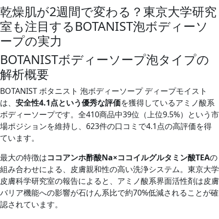
乾燥肌が2週間で変わる？東京大学研究
室も注目するBOTANIST泡ボディーソ
ープの実力
BOTANISTボディーソープ泡タイプの
解析概要
BOTANIST ボタニスト 泡ボディーソープ ディープモイスト
は、
安全性4.1点という優秀な評価
を獲得しているアミノ酸系
ボディーソープです。全410商品中39位（上位9.5%）という市
場ポジションを維持し、623件の口コミで4.1点の高評価を得
ています。
最大の特徴は
ココアンホ酢酸Na×ココイルグルタミン酸TEA
の
組み合わせによる、皮膚親和性の高い洗浄システム。東京大学
皮膚科学研究室の報告によると、アミノ酸系界面活性剤は皮膚
バリア機能への影響が石けん系比で約70%低減されることが確
認されています。