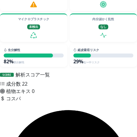
マイクロプラスチック
内分泌かく乱性
未検出
なし
生分解性
経皮吸収リスク
82%
29%
易分解性
低〜中リスク
解析スコア一覧
SCORE
成分数
22
植物エキス
0
コスパ