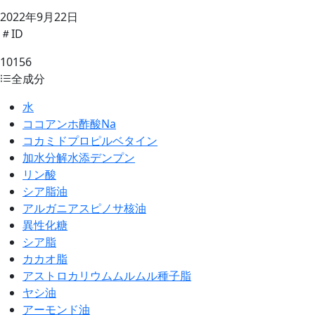
2022年9月22日
ID
10156
全成分
水
ココアンホ酢酸Na
コカミドプロピルベタイン
加水分解水添デンプン
リン酸
シア脂油
アルガニアスピノサ核油
異性化糖
シア脂
カカオ脂
アストロカリウムムルムル種子脂
ヤシ油
アーモンド油