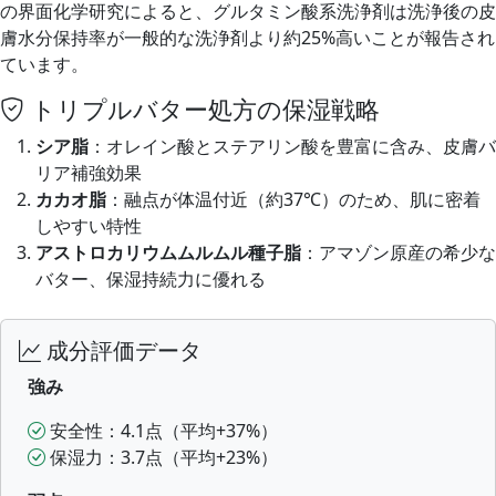
の界面化学研究によると、グルタミン酸系洗浄剤は洗浄後の皮
膚水分保持率が一般的な洗浄剤より約25%高いことが報告され
ています。
トリプルバター処方の保湿戦略
シア脂
：オレイン酸とステアリン酸を豊富に含み、皮膚バ
リア補強効果
カカオ脂
：融点が体温付近（約37℃）のため、肌に密着
しやすい特性
アストロカリウムムルムル種子脂
：アマゾン原産の希少な
バター、保湿持続力に優れる
成分評価データ
強み
安全性：4.1点（平均+37%）
保湿力：3.7点（平均+23%）