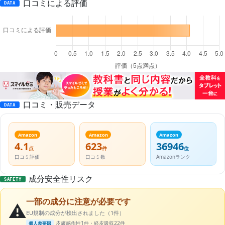
口コミによる評価
DATA
口コミ・販売データ
DATA
Amazon
Amazon
Amazon
4.1
623
36946
点
件
位
口コミ評価
口コミ数
Amazonランク
成分安全性リスク
SAFETY
一部の成分に注意が必要です
⚠️
EU規制の成分が検出されました（1件）
皮膚感作性1件・経皮吸収22件
個人差要因