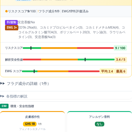
|
|
●
リスクスコア
9
/100
!
フラグ成分
1
件
EWG
17
件評価済み
安息香酸Na
EU規制
EDTA-2Na(6)、コカミドプロピルベタイン(3)、コカミドメチルMEA(4)、コ
EWG 3+
コイルグルタミン酸TEA(3)、ポリソルベート20(3)、ヤシ油(3)、ラウリルベ
タイン(3)、安息香酸Na(3)
9 / 100
リスクスコア
3.4 / 5
解析安全性値
平均 2.4
最高 6
EWG スコア
フラグ成分の詳細（1件）
各指標の解説
環境・安全性指標
ENV
皮膚感作性
アレルゲン香料
GHS 1B
1件
なし
フェノキシエタノール