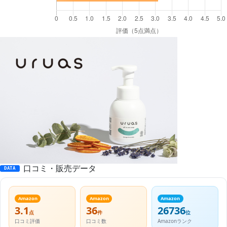
口コミ・販売データ
DATA
Amazon
Amazon
Amazon
3.1
36
26736
点
件
位
口コミ評価
口コミ数
Amazonランク