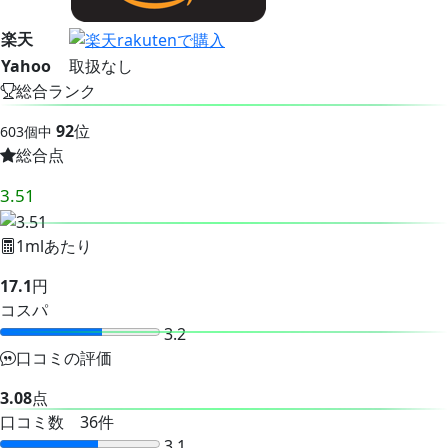
楽天
Yahoo
取扱なし
総合ランク
92
位
603個中
総合点
3.51
1mlあたり
17.1
円
コスパ
3.2
口コミの評価
3.08
点
口コミ数 36件
3.1