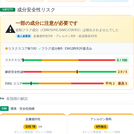
成分安全性リスク
SAFETY
一部の成分に注意が必要です
⚠️
規制フラグ成分（CMR/SVHC/IARC/CIR/EU）は検出されませんでした
皮膚感作性5件・アレルゲン6件・経皮吸収42件
個人差要因
|
|
●
リスクスコア
0
/100
✓
フラグ成分
0
件
EWG
31
件評価済み
0 / 100
リスクスコア
2.9 / 5
解析安全性値
平均 2
最高 5
EWG スコア
各指標の解説
環境・安全性指標
ENV
皮膚感作性
アレルゲン香料
GHS 1B
5件
6件検出
オレンジ果皮油・オレンジ油他
オレンジ果皮油・オレンジ油他