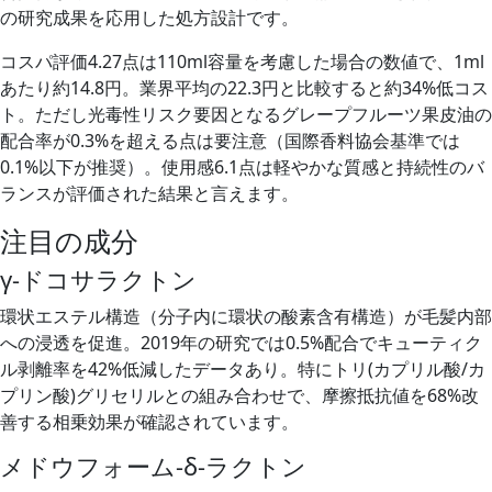
の研究成果を応用した処方設計です。
コスパ評価4.27点は110ml容量を考慮した場合の数値で、1ml
あたり約14.8円。業界平均の22.3円と比較すると約34%低コス
ト。ただし光毒性リスク要因となるグレープフルーツ果皮油の
配合率が0.3%を超える点は要注意（国際香料協会基準では
0.1%以下が推奨）。使用感6.1点は軽やかな質感と持続性のバ
ランスが評価された結果と言えます。
注目の成分
γ-ドコサラクトン
環状エステル構造（分子内に環状の酸素含有構造）が毛髪内部
への浸透を促進。2019年の研究では0.5%配合でキューティク
ル剥離率を42%低減したデータあり。特にトリ(カプリル酸/カ
プリン酸)グリセリルとの組み合わせで、摩擦抵抗値を68%改
善する相乗効果が確認されています。
メドウフォーム-δ-ラクトン