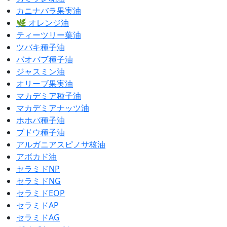
カニナバラ果実油
🌿 オレンジ油
ティーツリー葉油
ツバキ種子油
バオバブ種子油
ジャスミン油
オリーブ果実油
マカデミア種子油
マカデミアナッツ油
ホホバ種子油
ブドウ種子油
アルガニアスピノサ核油
アボカド油
セラミドNP
セラミドNG
セラミドEOP
セラミドAP
セラミドAG