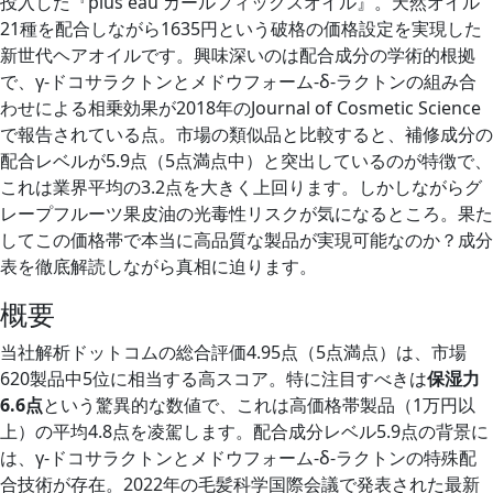
投入した『plus eau カールフィックスオイル』。天然オイル
21種を配合しながら1635円という破格の価格設定を実現した
新世代ヘアオイルです。興味深いのは配合成分の学術的根拠
で、γ-ドコサラクトンとメドウフォーム-δ-ラクトンの組み合
わせによる相乗効果が2018年のJournal of Cosmetic Science
で報告されている点。市場の類似品と比較すると、補修成分の
配合レベルが5.9点（5点満点中）と突出しているのが特徴で、
これは業界平均の3.2点を大きく上回ります。しかしながらグ
レープフルーツ果皮油の光毒性リスクが気になるところ。果た
してこの価格帯で本当に高品質な製品が実現可能なのか？成分
表を徹底解読しながら真相に迫ります。
概要
当社解析ドットコムの総合評価4.95点（5点満点）は、市場
620製品中5位に相当する高スコア。特に注目すべきは
保湿力
6.6点
という驚異的な数値で、これは高価格帯製品（1万円以
上）の平均4.8点を凌駕します。配合成分レベル5.9点の背景に
は、γ-ドコサラクトンとメドウフォーム-δ-ラクトンの特殊配
合技術が存在。2022年の毛髪科学国際会議で発表された最新