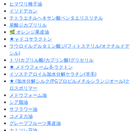
ヒマワリ種子油
イソドデカン
テトラエチルヘキサン酸ペンタエリスリチル
炭酸ジカプリリル
🌿 オレンジ果皮油
★ γ-ドコサラクトン
ラウロイルグルタミン酸ジ(フィトステリル/オクチルドデ
シル)
トリ(カプリル酸/カプリン酸)グリセリル
★ メドウフォーム-δ-ラクトン
イソステアロイル加水分解ケラチン(羊毛)
★ (加水分解シルク/PGプロピルメチルシランジオール)ク
ロスポリマー
メドウフォーム油
シア脂油
サフラワー油
コメヌカ油
グレープフルーツ果皮油
カミツレ花油