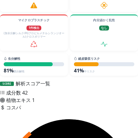
マイクロプラスチック
内分泌かく乱性
1件検出
なし
(加水分解シルク/PGプロピルメチルシランジオー
ル)クロスポリマー
生分解性
経皮吸収リスク
81%
41%
易分解性
中リスク
解析スコア一覧
SCORE
成分数
42
植物エキス
1
コスパ