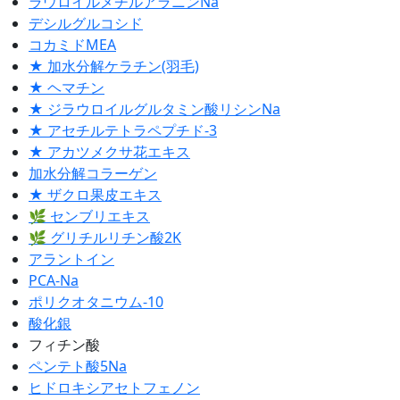
ラウロイルメチルアラニンNa
デシルグルコシド
コカミドMEA
★ 加水分解ケラチン(羽毛)
★ ヘマチン
★ ジラウロイルグルタミン酸リシンNa
★ アセチルテトラペプチド-3
★ アカツメクサ花エキス
加水分解コラーゲン
★ ザクロ果皮エキス
🌿 センブリエキス
🌿 グリチルリチン酸2K
アラントイン
PCA-Na
ポリクオタニウム-10
酸化銀
フィチン酸
ペンテト酸5Na
ヒドロキシアセトフェノン