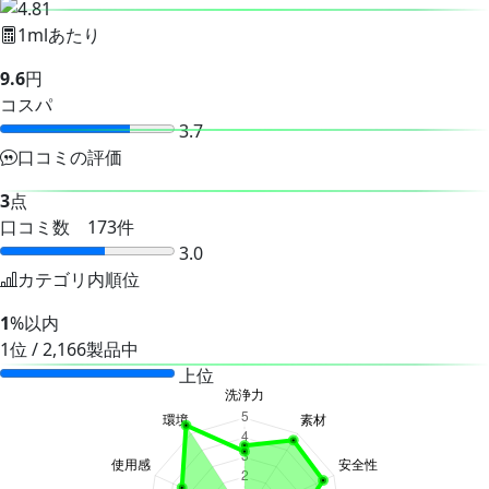
1mlあたり
9.6
円
コスパ
3.7
口コミの評価
3
点
口コミ数 173件
3.0
カテゴリ内順位
1
%以内
1位 / 2,166製品中
上位