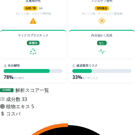
皮膚感作性
アレルゲン香料
GHS 1B
5件
3件検出
オレンジ油・コカミドMEA他
オレンジ油・ティーツリー葉油他
マイクロプラスチック
内分泌かく乱性
未検出
なし
生分解性
経皮吸収リスク
78%
33%
易分解性
低〜中リスク
解析スコア一覧
SCORE
成分数
33
植物エキス
5
コスパ