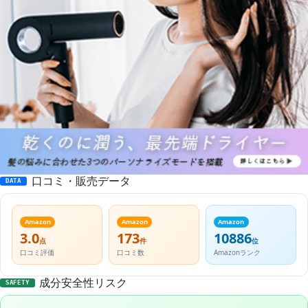
口コミ・販売データ
DATA
Amazon
Amazon
Amazon
3.0
173
10886
点
件
位
口コミ評価
口コミ数
Amazonランク
成分安全性リスク
SAFETY