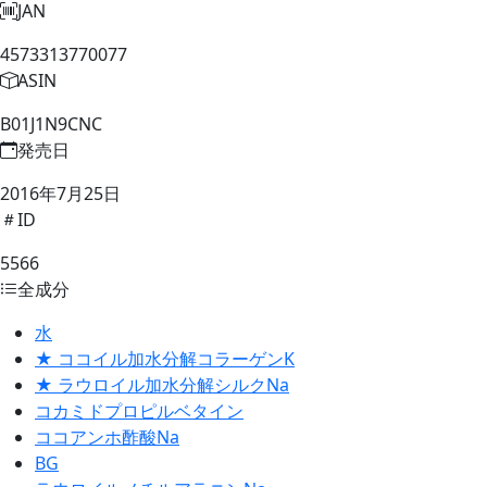
JAN
4573313770077
ASIN
B01J1N9CNC
発売日
2016年7月25日
ID
5566
全成分
水
★ ココイル加水分解コラーゲンK
★ ラウロイル加水分解シルクNa
コカミドプロピルベタイン
ココアンホ酢酸Na
BG