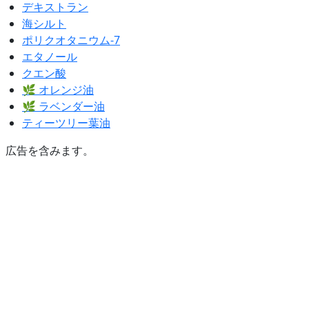
デキストラン
海シルト
ポリクオタニウム-7
エタノール
クエン酸
🌿 オレンジ油
🌿 ラベンダー油
ティーツリー葉油
広告を含みます。