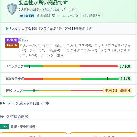
安全性が高い商品です
🛡️
EU規制の成分が検出されました（1件）
皮膚感作性5件・アレルゲン3件・経皮吸収32件
個人差要因
|
|
●
リスクスコア
6
/100
!
フラグ成分
1
件
EWG
19
件評価済み
酸化銀
EU規制
エタノール(3)、オレンジ油(3)、コカミドMEA(4)、コカミドプロピルベタイ
EWG 3+
ン(3)、ティーツリー葉油(4)、ポリクオタニウム-7(3)、ラウロイルメチルア
ラニンNa(4)、ラベンダー油(4)
6 / 100
リスクスコア
4.4 / 5
解析安全性値
平均 2.3
最高 4
EWG スコア
フラグ成分の詳細（1件）
各指標の解説
環境・安全性指標
ENV